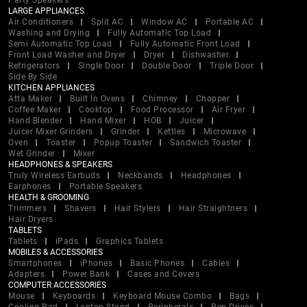
Party Speakers
LARGE APPLIANCES
Air Conditioners
Split AC
Window AC
Portable AC
Washing and Drying
Fully Automatic Top Load
Semi Automatic Top Load
Fully Automatic Front Load
Front Load Washer and Dryer
Dryer
Dishwasher
Refrigerators
Single Door
Double Door
Triple Door
Side By Side
KITCHEN APPLIANCES
Atta Maker
Built In Ovens
Chimney
Chopper
Coffee Maker
Cooktop
Food Processor
Air Fryer
Hand Blender
Hand Mixer
HOB
Juicer
Juicer Mixer Grinders
Grinder
Kettles
Microwave
Oven
Toaster
Popup Toaster
Sandwich Toaster
Wet Grinder
Mixer
HEADPHONES & SPEAKERS
Truly Wireless Earbuds
Neckbands
Headphones
Earphones
Portable Speakers
HEALTH & GROOMING
Trimmers
Shavers
Hair Stylers
Hair Straightners
Hair Dryers
TABLETS
Tablets
iPads
Graphics Tablets
MOBILES & ACCESSORIES
Smartphones
iPhones
Basic Phones
Cables
Adapters
Power Bank
Cases and Covers
COMPUTER ACCESSORIES
Mouse
Keyboards
Keyboard Mouse Combo
Bags