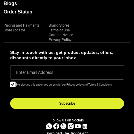
Blogs
Order Status
Pricing and Payments
Brand Stores
Store Locator
Terms of Use
Caution Notice
Privacy Policy
Stay in touch with us, get product updates, offers,
discounts directly to your inbox
Enter Email Address
By selecting this option you agree with our Privacy policy and Terms & Conditions
Subscribe
Follow us on Socials
Download The Service App