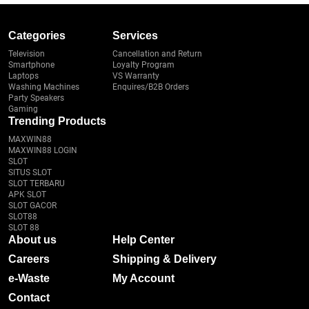
Categories
Services
Television
Cancellation and Return
Smartphone
Loyalty Program
Laptops
VS Warranty
Washing Machines
Enquires/B2B Orders
Party Speakers
Gaming
Trending Products
MAXWIN88
MAXWIN88 LOGIN
SLOT
SITUS SLOT
SLOT TERBARU
APK SLOT
SLOT GACOR
SLOT88
SLOT 88
About us
Help Center
Careers
Shipping & Delivery
e-Waste
My Account
Contact