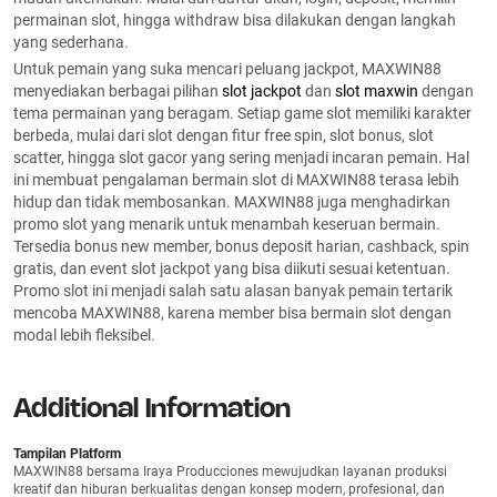
permainan slot, hingga withdraw bisa dilakukan dengan langkah
yang sederhana.
Untuk pemain yang suka mencari peluang jackpot, MAXWIN88
menyediakan berbagai pilihan
slot jackpot
dan
slot maxwin
dengan
tema permainan yang beragam. Setiap game slot memiliki karakter
berbeda, mulai dari slot dengan fitur free spin, slot bonus, slot
scatter, hingga slot gacor yang sering menjadi incaran pemain. Hal
ini membuat pengalaman bermain slot di MAXWIN88 terasa lebih
hidup dan tidak membosankan. MAXWIN88 juga menghadirkan
promo slot yang menarik untuk menambah keseruan bermain.
Tersedia bonus new member, bonus deposit harian, cashback, spin
gratis, dan event slot jackpot yang bisa diikuti sesuai ketentuan.
Promo slot ini menjadi salah satu alasan banyak pemain tertarik
mencoba MAXWIN88, karena member bisa bermain slot dengan
modal lebih fleksibel.
Additional Information
Tampilan Platform
MAXWIN88 bersama Iraya Producciones mewujudkan layanan produksi
kreatif dan hiburan berkualitas dengan konsep modern, profesional, dan