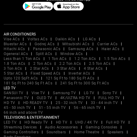
AIR CONDITIONERS
Vise ACs
Voltas ACs
Daikin ACs
LG ACs
Bluestar ACs
Godrej ACs
Mitsubishi ACs
Carrier ACs
Hitachi ACs
Panasonic ACs
Samsung ACs
Haier ACs
Ogeneral ACs
Split ACs
Window ACs
Less than 1 Ton ACs
1 Ton ACs
1.2 Ton ACs
1.5 Ton ACs
1.8 Ton ACs
2 Ton ACs
2.2 Ton ACs
2.5 Ton ACs
3 Ton ACs
2 Star ACs
3 Star ACs
4 Star ACs
5 Star ACs
Fixed Speed ACs
Inverter ACs
Upto 120 SqFt ACs
121 Sq Ft to 180 Sq Ft ACs
181 Sq Ft to 240 Sq Ft ACs
241 Sq Ft to 300 Sq Ft ACs
LED TV
SANSUI TV
Vise TV
Samsung TV
LG TV
Sony TV
Panasonic TV
OLED TV
4K/ULTRA HD TV
FULL HD TV
HD TV
HD READY TV
25 - 32 inch TV
33 - 44 inch TV
45 - 50 inch TV
51 - 55 inch TV
56 - 65 inch TV
66 inch and above TV
TELEVISIONS & ENTERTAINMENT
LED TV
HD Ready TV
HD TV
UHD / 4K TV
Full HD TV
Streaming Devices
Audio Accessories
Gaming Consoles
Gaming Controllers
Soundbars
Home Theatre
Speakers