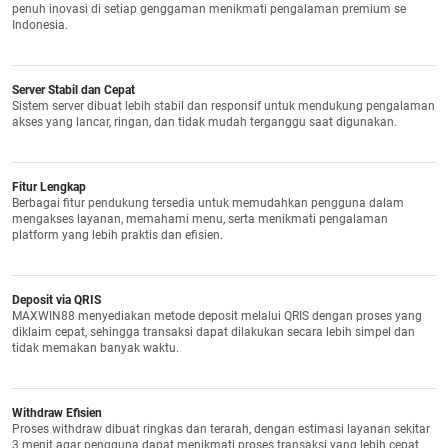
penuh inovasi di setiap genggaman menikmati pengalaman premium se
Indonesia.
Server Stabil dan Cepat
Sistem server dibuat lebih stabil dan responsif untuk mendukung pengalaman
akses yang lancar, ringan, dan tidak mudah terganggu saat digunakan.
Fitur Lengkap
Berbagai fitur pendukung tersedia untuk memudahkan pengguna dalam
mengakses layanan, memahami menu, serta menikmati pengalaman
platform yang lebih praktis dan efisien.
Deposit via QRIS
MAXWIN88 menyediakan metode deposit melalui QRIS dengan proses yang
diklaim cepat, sehingga transaksi dapat dilakukan secara lebih simpel dan
tidak memakan banyak waktu.
Withdraw Efisien
Proses withdraw dibuat ringkas dan terarah, dengan estimasi layanan sekitar
3 menit agar pengguna dapat menikmati proses transaksi yang lebih cepat