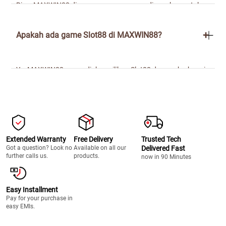
Bisa. MAXWIN88 dirancang agar nyaman digunakan untuk
bermain slot dan slot gacor melalui smartphone, tablet,
maupun desktop.
Apakah ada game Slot88 di MAXWIN88?
Ya, MAXWIN88 menyediakan pilihan Slot88 dengan berbagai
tema permainan slot yang menarik.
Extended Warranty
Free Delivery
Trusted Tech
Got a question? Look no
Available on all our
Delivered Fast
further calls us.
products.
now in 90 Minutes
Easy Installment
Pay for your purchase in
easy EMIs.