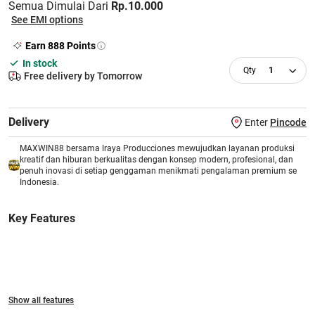
Semua Dimulai Dari
Rp.10.000
See EMI options
Earn
888
Points
In stock
1
Free delivery by Tomorrow
Delivery
Enter
Pincode
MAXWIN88 bersama Iraya Producciones mewujudkan layanan produksi
kreatif dan hiburan berkualitas dengan konsep modern, profesional, dan
penuh inovasi di setiap genggaman menikmati pengalaman premium se
Indonesia.
Key Features
Show all features