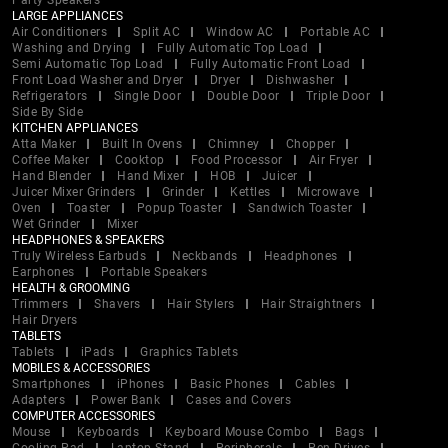
Party Speakers
LARGE APPLIANCES
Air Conditioners
Split AC
Window AC
Portable AC
Washing and Drying
Fully Automatic Top Load
Semi Automatic Top Load
Fully Automatic Front Load
Front Load Washer and Dryer
Dryer
Dishwasher
Refrigerators
Single Door
Double Door
Triple Door
Side By Side
KITCHEN APPLIANCES
Atta Maker
Built In Ovens
Chimney
Chopper
Coffee Maker
Cooktop
Food Processor
Air Fryer
Hand Blender
Hand Mixer
HOB
Juicer
Juicer Mixer Grinders
Grinder
Kettles
Microwave
Oven
Toaster
Popup Toaster
Sandwich Toaster
Wet Grinder
Mixer
HEADPHONES & SPEAKERS
Truly Wireless Earbuds
Neckbands
Headphones
Earphones
Portable Speakers
HEALTH & GROOMING
Trimmers
Shavers
Hair Stylers
Hair Straightners
Hair Dryers
TABLETS
Tablets
iPads
Graphics Tablets
MOBILES & ACCESSORIES
Smartphones
iPhones
Basic Phones
Cables
Adapters
Power Bank
Cases and Covers
COMPUTER ACCESSORIES
Mouse
Keyboards
Keyboard Mouse Combo
Bags