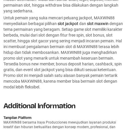
permainan slot, hingga withdraw bisa dilakukan dengan langkah
yang sederhana.
Untuk pemain yang suka mencari peluang jackpot, MAXWIN88
menyediakan berbagai pilihan
slot jackpot
dan
slot maxwin
dengan
tema permainan yang beragam. Setiap game slot memiliki karakter
berbeda, mulai dari slot dengan fitur free spin, slot bonus, slot
scatter, hingga slot gacor yang sering menjadi incaran pemain. Hal
ini membuat pengalaman bermain slot di MAXWIN88 terasa lebih
hidup dan tidak membosankan. MAXWIN88 juga menghadirkan
promo slot yang menarik untuk menambah keseruan bermain.
Tersedia bonus new member, bonus deposit harian, cashback, spin
gratis, dan event slot jackpot yang bisa diikuti sesuai ketentuan.
Promo slot ini menjadi salah satu alasan banyak pemain tertarik
mencoba MAXWIN88, karena member bisa bermain slot dengan
modal lebih fleksibel.
Additional Information
Tampilan Platform
MAXWIN88 bersama Iraya Producciones mewujudkan layanan produksi
kreatif dan hiburan berkualitas dengan konsep modern, profesional, dan