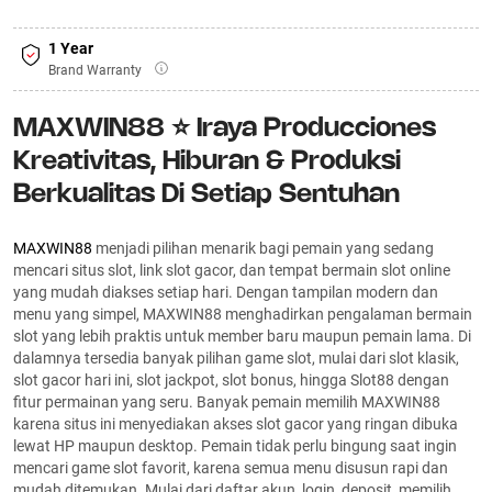
1 Year
Brand Warranty
MAXWIN88 ⭐ Iraya Producciones
Kreativitas, Hiburan & Produksi
Berkualitas Di Setiap Sentuhan
MAXWIN88
menjadi pilihan menarik bagi pemain yang sedang
mencari situs slot, link slot gacor, dan tempat bermain slot online
yang mudah diakses setiap hari. Dengan tampilan modern dan
menu yang simpel, MAXWIN88 menghadirkan pengalaman bermain
slot yang lebih praktis untuk member baru maupun pemain lama. Di
dalamnya tersedia banyak pilihan game slot, mulai dari slot klasik,
slot gacor hari ini, slot jackpot, slot bonus, hingga Slot88 dengan
fitur permainan yang seru. Banyak pemain memilih MAXWIN88
karena situs ini menyediakan akses slot gacor yang ringan dibuka
lewat HP maupun desktop. Pemain tidak perlu bingung saat ingin
mencari game slot favorit, karena semua menu disusun rapi dan
mudah ditemukan. Mulai dari daftar akun, login, deposit, memilih