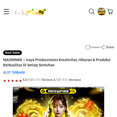
Supported by
MAXWIN88
Share
Compare
Best Seller
MAXWIN88 ⭐ Iraya Producciones Kreativitas, Hiburan & Produksi
Berkualitas Di Setiap Sentuhan
SLOT TERBARU
5.0
(131.111 Reviews & 131.111 Reviews)