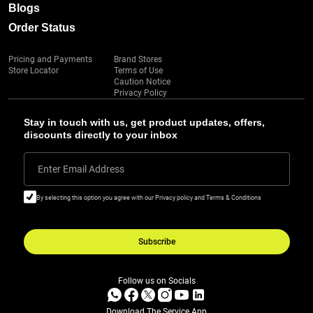
Blogs
Order Status
Pricing and Payments
Brand Stores
Store Locator
Terms of Use
Caution Notice
Privacy Policy
Stay in touch with us, get product updates, offers,
discounts directly to your inbox
Enter Email Address
By selecting this option you agree with our Privacy policy and Terms & Conditions
Subscribe
Follow us on Socials
Download The Service App