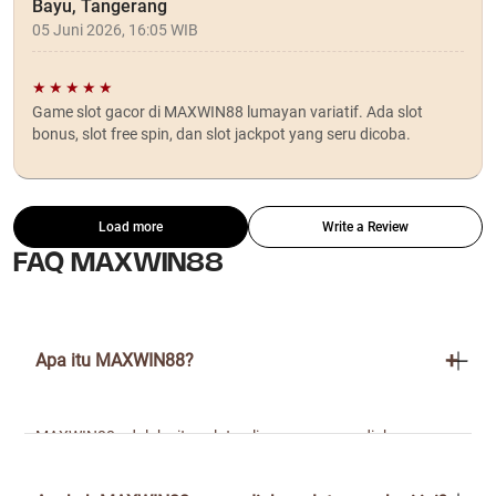
Bayu, Tangerang
05 Juni 2026, 16:05 WIB
Game slot gacor di MAXWIN88 lumayan variatif. Ada slot
bonus, slot free spin, dan slot jackpot yang seru dicoba.
Load more
Write a Review
FAQ MAXWIN88
Apa itu MAXWIN88?
MAXWIN88 adalah situs slot online yang menyediakan
berbagai pilihan game slot, slot gacor, Slot88, slot jackpot, dan
slot maxwin dengan akses mudah.