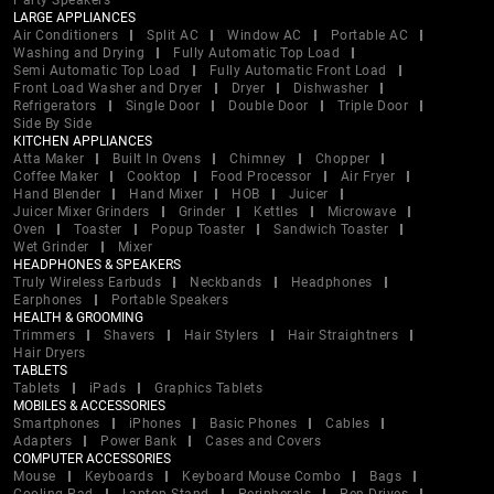
Party Speakers
LARGE APPLIANCES
Air Conditioners
Split AC
Window AC
Portable AC
Washing and Drying
Fully Automatic Top Load
Semi Automatic Top Load
Fully Automatic Front Load
Front Load Washer and Dryer
Dryer
Dishwasher
Refrigerators
Single Door
Double Door
Triple Door
Side By Side
KITCHEN APPLIANCES
Atta Maker
Built In Ovens
Chimney
Chopper
Coffee Maker
Cooktop
Food Processor
Air Fryer
Hand Blender
Hand Mixer
HOB
Juicer
Juicer Mixer Grinders
Grinder
Kettles
Microwave
Oven
Toaster
Popup Toaster
Sandwich Toaster
Wet Grinder
Mixer
HEADPHONES & SPEAKERS
Truly Wireless Earbuds
Neckbands
Headphones
Earphones
Portable Speakers
HEALTH & GROOMING
Trimmers
Shavers
Hair Stylers
Hair Straightners
Hair Dryers
TABLETS
Tablets
iPads
Graphics Tablets
MOBILES & ACCESSORIES
Smartphones
iPhones
Basic Phones
Cables
Adapters
Power Bank
Cases and Covers
COMPUTER ACCESSORIES
Mouse
Keyboards
Keyboard Mouse Combo
Bags