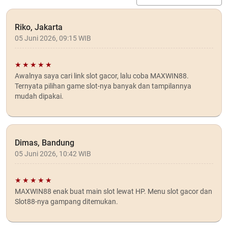
Riko, Jakarta
05 Juni 2026, 09:15 WIB
Awalnya saya cari link slot gacor, lalu coba MAXWIN88.
Ternyata pilihan game slot-nya banyak dan tampilannya
mudah dipakai.
Dimas, Bandung
05 Juni 2026, 10:42 WIB
MAXWIN88 enak buat main slot lewat HP. Menu slot gacor dan
Slot88-nya gampang ditemukan.