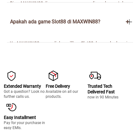
Bisa. MAXWIN88 dirancang agar nyaman digunakan untuk
bermain slot dan slot gacor melalui smartphone, tablet,
maupun desktop.
Apakah ada game Slot88 di MAXWIN88?
Ya, MAXWIN88 menyediakan pilihan Slot88 dengan berbagai
tema permainan slot yang menarik.
Extended Warranty
Free Delivery
Trusted Tech
Got a question? Look no
Available on all our
Delivered Fast
further calls us.
products.
now in 90 Minutes
Easy Installment
Pay for your purchase in
easy EMIs.