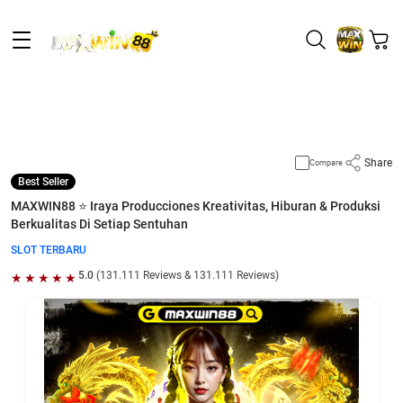
Supported by
MAXWIN88
Share
Compare
Best Seller
MAXWIN88 ⭐ Iraya Producciones Kreativitas, Hiburan & Produksi
Berkualitas Di Setiap Sentuhan
SLOT TERBARU
5.0
(131.111 Reviews & 131.111 Reviews)