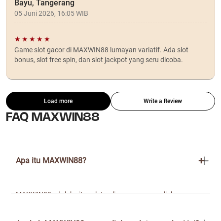
Bayu, Tangerang
05 Juni 2026, 16:05 WIB
Game slot gacor di MAXWIN88 lumayan variatif. Ada slot
bonus, slot free spin, dan slot jackpot yang seru dicoba.
Load more
Write a Review
FAQ MAXWIN88
Apa itu MAXWIN88?
MAXWIN88 adalah situs slot online yang menyediakan
berbagai pilihan game slot, slot gacor, Slot88, slot jackpot, dan
slot maxwin dengan akses mudah.