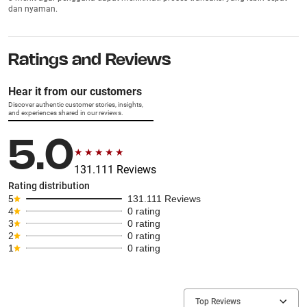
dan nyaman.
Ratings and Reviews
Hear it from our customers
Discover authentic customer stories, insights,
and experiences shared in our reviews.
5.0
131.111 Reviews
Rating distribution
5
131.111 Reviews
4
0 rating
3
0 rating
2
0 rating
1
0 rating
Top Reviews