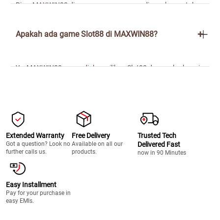
Bisa. MAXWIN88 dirancang agar nyaman digunakan untuk
bermain slot dan slot gacor melalui smartphone, tablet,
maupun desktop.
Apakah ada game Slot88 di MAXWIN88?
Ya, MAXWIN88 menyediakan pilihan Slot88 dengan berbagai
tema permainan slot yang menarik.
Extended Warranty
Free Delivery
Trusted Tech
Got a question? Look no
Available on all our
Delivered Fast
further calls us.
products.
now in 90 Minutes
Easy Installment
Pay for your purchase in
easy EMIs.