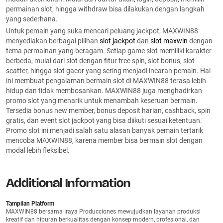
permainan slot, hingga withdraw bisa dilakukan dengan langkah
yang sederhana.
Untuk pemain yang suka mencari peluang jackpot, MAXWIN88
menyediakan berbagai pilihan
slot jackpot
dan
slot maxwin
dengan
tema permainan yang beragam. Setiap game slot memiliki karakter
berbeda, mulai dari slot dengan fitur free spin, slot bonus, slot
scatter, hingga slot gacor yang sering menjadi incaran pemain. Hal
ini membuat pengalaman bermain slot di MAXWIN88 terasa lebih
hidup dan tidak membosankan. MAXWIN88 juga menghadirkan
promo slot yang menarik untuk menambah keseruan bermain.
Tersedia bonus new member, bonus deposit harian, cashback, spin
gratis, dan event slot jackpot yang bisa diikuti sesuai ketentuan.
Promo slot ini menjadi salah satu alasan banyak pemain tertarik
mencoba MAXWIN88, karena member bisa bermain slot dengan
modal lebih fleksibel.
Additional Information
Tampilan Platform
MAXWIN88 bersama Iraya Producciones mewujudkan layanan produksi
kreatif dan hiburan berkualitas dengan konsep modern, profesional, dan