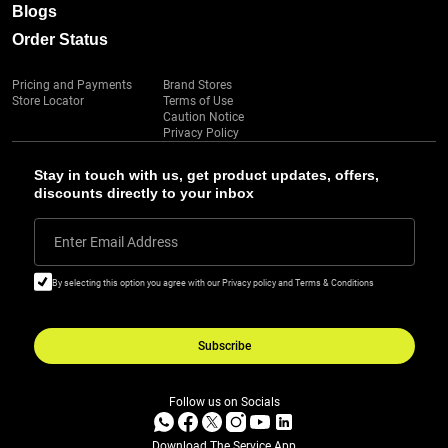
Blogs
Order Status
Pricing and Payments
Brand Stores
Store Locator
Terms of Use
Caution Notice
Privacy Policy
Stay in touch with us, get product updates, offers,
discounts directly to your inbox
Enter Email Address
By selecting this option you agree with our Privacy policy and Terms & Conditions
Subscribe
Follow us on Socials
Download The Service App