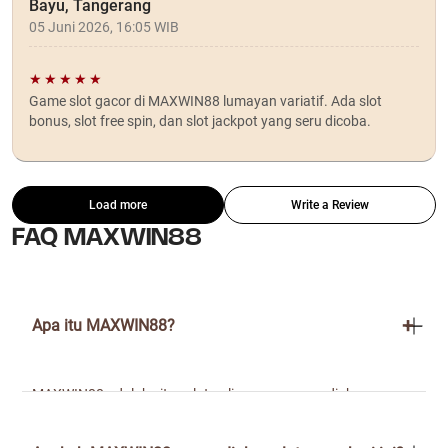
Bayu, Tangerang
05 Juni 2026, 16:05 WIB
Game slot gacor di MAXWIN88 lumayan variatif. Ada slot
bonus, slot free spin, dan slot jackpot yang seru dicoba.
Load more
Write a Review
FAQ MAXWIN88
Apa itu MAXWIN88?
MAXWIN88 adalah situs slot online yang menyediakan
berbagai pilihan game slot, slot gacor, Slot88, slot jackpot, dan
slot maxwin dengan akses mudah.