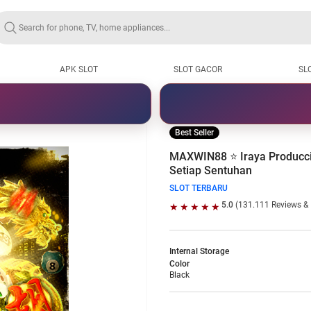
APK SLOT
SLOT GACOR
SL
Best Seller
MAXWIN88 ⭐ Iraya Produccion
Setiap Sentuhan
SLOT TERBARU
5.0
(131.111 Reviews &
Internal Storage
Color
Black