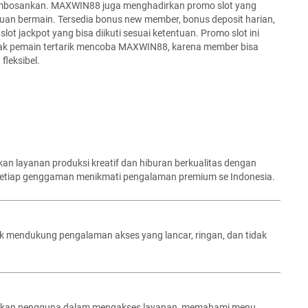
membosankan. MAXWIN88 juga menghadirkan promo slot yang
an bermain. Tersedia bonus new member, bonus deposit harian,
slot jackpot yang bisa diikuti sesuai ketentuan. Promo slot ini
yak pemain tertarik mencoba MAXWIN88, karena member bisa
fleksibel.
 layanan produksi kreatif dan hiburan berkualitas dengan
i setiap genggaman menikmati pengalaman premium se Indonesia.
ntuk mendukung pengalaman akses yang lancar, ringan, dan tidak
ahkan pengguna dalam mengakses layanan, memahami menu,