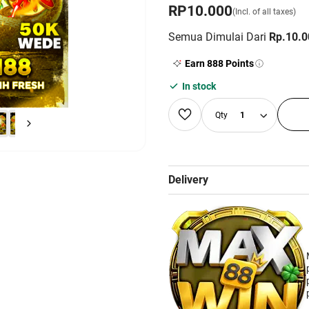
RP
10.000
(Incl. of all taxes)
Semua Dimulai Dari
Rp.10.0
Earn
888
Points
In stock
1
Delivery