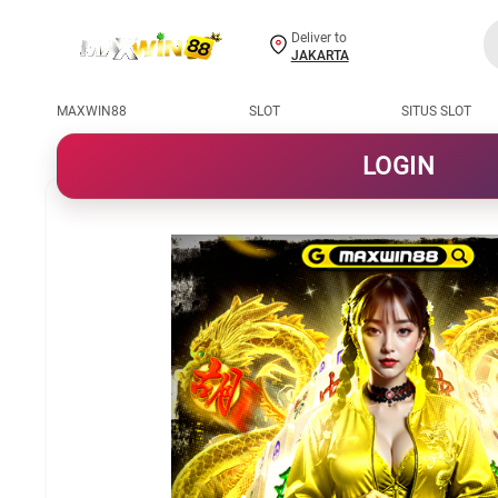
Supported by
MAXWIN88
Deliver to
JAKARTA
MAXWIN88
SLOT
SITUS SLOT
LOGIN