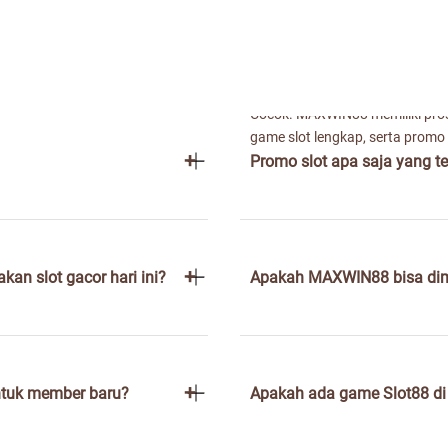
game slot lengkap, serta promo
Promo slot apa saja yang 
ine yang menyediakan berbagai
Promo slot yang tersedia melip
t88, slot jackpot, dan slot maxwin
deposit, cashback, spin gratis, d
n slot gacor hari ini?
Apakah MAXWIN88 bisa dim
i pilihan slot gacor hari ini
Bisa. MAXWIN88 dirancang aga
pemain dan gaya bermain masing-
bermain slot dan slot gacor mel
tuk member baru?
desktop.
Apakah ada game Slot88 