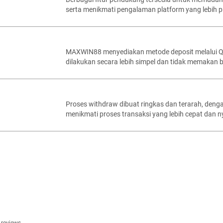
serta menikmati pengalaman platform yang lebih pr
MAXWIN88 menyediakan metode deposit melalui QRI
dilakukan secara lebih simpel dan tidak memakan 
Proses withdraw dibuat ringkas dan terarah, deng
menikmati proses transaksi yang lebih cepat dan 
er stories, insights, and experiences shared in our reviews.