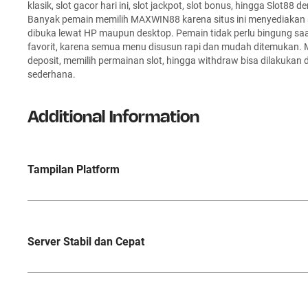
klasik, slot gacor hari ini, slot jackpot, slot bonus, hingga Slot88
Banyak pemain memilih MAXWIN88 karena situs ini menyediakan a
dibuka lewat HP maupun desktop. Pemain tidak perlu bingung saa
favorit, karena semua menu disusun rapi dan mudah ditemukan. Mul
deposit, memilih permainan slot, hingga withdraw bisa dilakukan
sederhana.
Additional Information
Tampilan Platform
Server Stabil dan Cepat