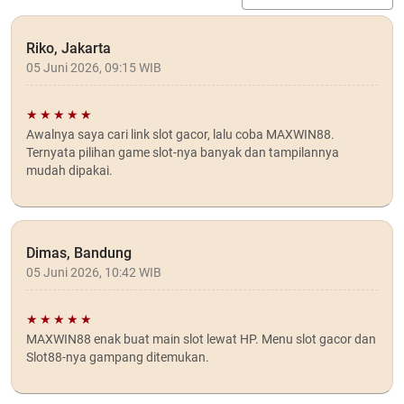
Riko, Jakarta
05 Juni 2026, 09:15 WIB
Awalnya saya cari link slot gacor, lalu coba MAXWIN88.
Ternyata pilihan game slot-nya banyak dan tampilannya
mudah dipakai.
Dimas, Bandung
05 Juni 2026, 10:42 WIB
MAXWIN88 enak buat main slot lewat HP. Menu slot gacor dan
Slot88-nya gampang ditemukan.