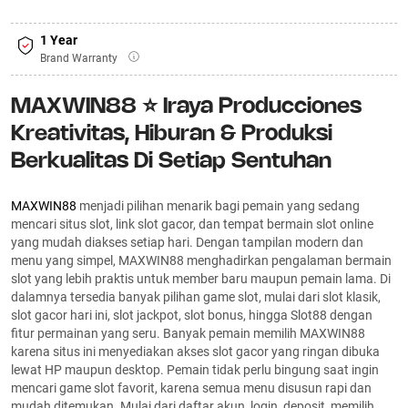
1 Year
Brand Warranty
MAXWIN88 ⭐ Iraya Producciones
Kreativitas, Hiburan & Produksi
Berkualitas Di Setiap Sentuhan
MAXWIN88
menjadi pilihan menarik bagi pemain yang sedang
mencari situs slot, link slot gacor, dan tempat bermain slot online
yang mudah diakses setiap hari. Dengan tampilan modern dan
menu yang simpel, MAXWIN88 menghadirkan pengalaman bermain
slot yang lebih praktis untuk member baru maupun pemain lama. Di
dalamnya tersedia banyak pilihan game slot, mulai dari slot klasik,
slot gacor hari ini, slot jackpot, slot bonus, hingga Slot88 dengan
fitur permainan yang seru. Banyak pemain memilih MAXWIN88
karena situs ini menyediakan akses slot gacor yang ringan dibuka
lewat HP maupun desktop. Pemain tidak perlu bingung saat ingin
mencari game slot favorit, karena semua menu disusun rapi dan
mudah ditemukan. Mulai dari daftar akun, login, deposit, memilih