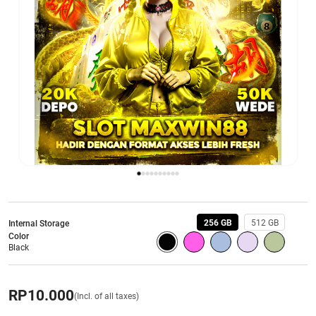
256 GB
512 GB
Internal Storage
Color
Black
RP
10.000
(Incl. of all taxes)