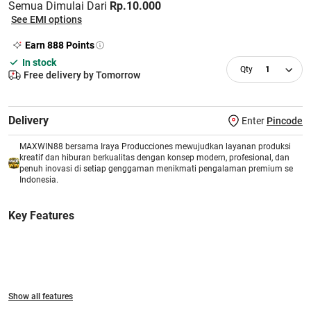
Semua Dimulai Dari
Rp.10.000
See EMI options
Earn
888
Points
In stock
1
Free delivery by Tomorrow
Delivery
Enter
Pincode
MAXWIN88 bersama Iraya Producciones mewujudkan layanan produksi
kreatif dan hiburan berkualitas dengan konsep modern, profesional, dan
penuh inovasi di setiap genggaman menikmati pengalaman premium se
Indonesia.
Key Features
Show all features