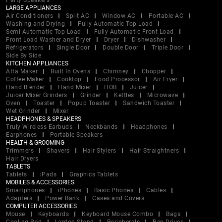
Party Speakers
LARGE APPLIANCES
Air Conditioners
Split AC
Window AC
Portable AC
Washing and Drying
Fully Automatic Top Load
Semi Automatic Top Load
Fully Automatic Front Load
Front Load Washer and Dryer
Dryer
Dishwasher
Refrigerators
Single Door
Double Door
Triple Door
Side By Side
KITCHEN APPLIANCES
Atta Maker
Built In Ovens
Chimney
Chopper
Coffee Maker
Cooktop
Food Processor
Air Fryer
Hand Blender
Hand Mixer
HOB
Juicer
Juicer Mixer Grinders
Grinder
Kettles
Microwave
Oven
Toaster
Popup Toaster
Sandwich Toaster
Wet Grinder
Mixer
HEADPHONES & SPEAKERS
Truly Wireless Earbuds
Neckbands
Headphones
Earphones
Portable Speakers
HEALTH & GROOMING
Trimmers
Shavers
Hair Stylers
Hair Straightners
Hair Dryers
TABLETS
Tablets
iPads
Graphics Tablets
MOBILES & ACCESSORIES
Smartphones
iPhones
Basic Phones
Cables
Adapters
Power Bank
Cases and Covers
COMPUTER ACCESSORIES
Mouse
Keyboards
Keyboard Mouse Combo
Bags