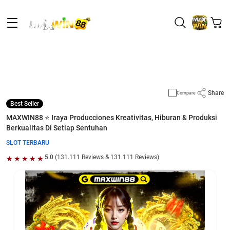
Supported by
MAXWIN88
Share
Compare
Best Seller
MAXWIN88 ⭐ Iraya Producciones Kreativitas, Hiburan & Produksi
Berkualitas Di Setiap Sentuhan
SLOT TERBARU
5.0
(131.111 Reviews & 131.111 Reviews)