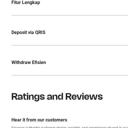
Fitur Lengkap
Deposit via QRIS
Withdraw Efisien
Ratings and Reviews
Hear it from our customers
Discover authentic custom