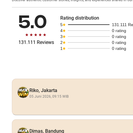
5.0
Rating distribution
5
131.111 R
4
0 rating
3
0 rating
131.111 Reviews
2
0 rating
1
0 rating
Riko, Jakarta
05 Juni 2026, 09:15 WIB
Dimas, Bandung