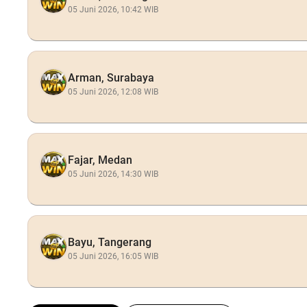
05 Juni 2026, 10:42 WIB
Arman, Surabaya
05 Juni 2026, 12:08 WIB
Fajar, Medan
05 Juni 2026, 14:30 WIB
Bayu, Tangerang
05 Juni 2026, 16:05 WIB