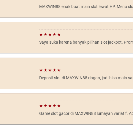
MAXWIN88 enak buat main slot lewat HP. Menu sl
Saya suka karena banyak pilihan slot jackpot. Pr
Deposit slot di MAXWIN88 ringan, jadi bisa main sa
Game slot gacor di MAXWIN88 lumayan variatif. Ada 