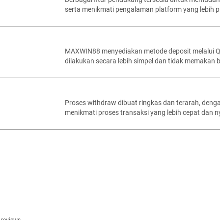
serta menikmati pengalaman platform yang lebih pr
MAXWIN88 menyediakan metode deposit melalui QRI
dilakukan secara lebih simpel dan tidak memakan 
Proses withdraw dibuat ringkas dan terarah, deng
menikmati proses transaksi yang lebih cepat dan 
er stories, insights, and experiences shared in our reviews.