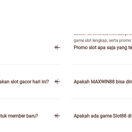
game slot lengkap, serta promo
Promo slot apa saja yang 
ine yang menyediakan berbagai
Promo slot yang tersedia melip
t88, slot jackpot, dan slot maxwin
deposit, cashback, spin gratis, d
n slot gacor hari ini?
Apakah MAXWIN88 bisa dim
i pilihan slot gacor hari ini
Bisa. MAXWIN88 dirancang aga
pemain dan gaya bermain masing-
bermain slot dan slot gacor mel
tuk member baru?
desktop.
Apakah ada game Slot88 