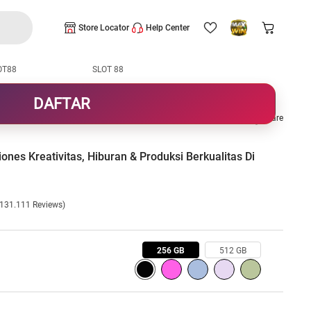
Store Locator
Help Center
OT88
SLOT 88
DAFTAR
Share
Compare
es Kreativitas, Hiburan & Produksi Berkualitas Di
 131.111 Reviews)
256 GB
512 GB