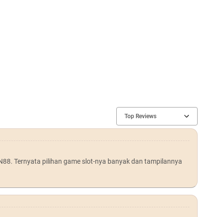
Top Reviews
IN88. Ternyata pilihan game slot-nya banyak dan tampilannya