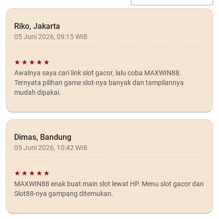
Riko, Jakarta
05 Juni 2026, 09:15 WIB
Awalnya saya cari link slot gacor, lalu coba MAXWIN88.
Ternyata pilihan game slot-nya banyak dan tampilannya
mudah dipakai.
Dimas, Bandung
05 Juni 2026, 10:42 WIB
MAXWIN88 enak buat main slot lewat HP. Menu slot gacor dan
Slot88-nya gampang ditemukan.