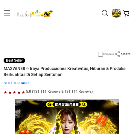
Supported by
MAXWIN88
Share
Compare
Best Seller
MAXWIN88 ⭐ Iraya Producciones Kreativitas, Hiburan & Produksi
Berkualitas Di Setiap Sentuhan
SLOT TERBARU
5.0
(131.111 Reviews & 131.111 Reviews)