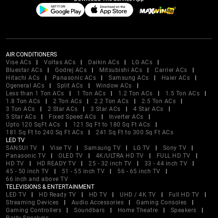
AIR CONDITIONERS
Vise ACs
Voltas ACs
Daikin ACs
LG ACs
Bluestar ACs
Godrej ACs
Mitsubishi ACs
Carrier ACs
Hitachi ACs
Panasonic ACs
Samsung ACs
Haier ACs
Ogeneral ACs
Split ACs
Window ACs
Less than 1 Ton ACs
1 Ton ACs
1.2 Ton ACs
1.5 Ton ACs
1.8 Ton ACs
2 Ton ACs
2.2 Ton ACs
2.5 Ton ACs
3 Ton ACs
2 Star ACs
3 Star ACs
4 Star ACs
5 Star ACs
Fixed Speed ACs
Inverter ACs
Upto 120 SqFt ACs
121 Sq Ft to 180 Sq Ft ACs
181 Sq Ft to 240 Sq Ft ACs
241 Sq Ft to 300 Sq Ft ACs
LED TV
SANSUI TV
Vise TV
Samsung TV
LG TV
Sony TV
Panasonic TV
OLED TV
4K/ULTRA HD TV
FULL HD TV
HD TV
HD READY TV
25 - 32 inch TV
33 - 44 inch TV
45 - 50 inch TV
51 - 55 inch TV
56 - 65 inch TV
66 inch and above TV
TELEVISIONS & ENTERTAINMENT
LED TV
HD Ready TV
HD TV
UHD / 4K TV
Full HD TV
Streaming Devices
Audio Accessories
Gaming Consoles
Gaming Controllers
Soundbars
Home Theatre
Speakers