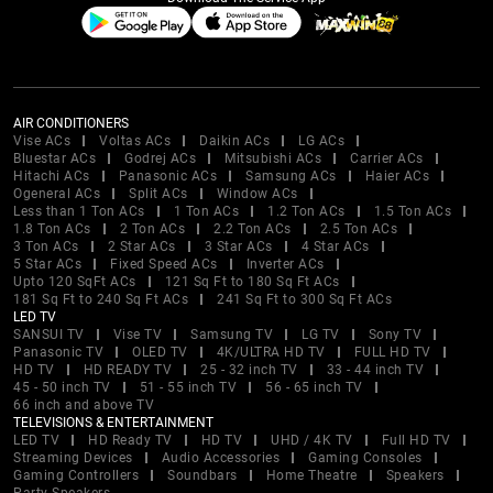
AIR CONDITIONERS
Vise ACs
Voltas ACs
Daikin ACs
LG ACs
Bluestar ACs
Godrej ACs
Mitsubishi ACs
Carrier ACs
Hitachi ACs
Panasonic ACs
Samsung ACs
Haier ACs
Ogeneral ACs
Split ACs
Window ACs
Less than 1 Ton ACs
1 Ton ACs
1.2 Ton ACs
1.5 Ton ACs
1.8 Ton ACs
2 Ton ACs
2.2 Ton ACs
2.5 Ton ACs
3 Ton ACs
2 Star ACs
3 Star ACs
4 Star ACs
5 Star ACs
Fixed Speed ACs
Inverter ACs
Upto 120 SqFt ACs
121 Sq Ft to 180 Sq Ft ACs
181 Sq Ft to 240 Sq Ft ACs
241 Sq Ft to 300 Sq Ft ACs
LED TV
SANSUI TV
Vise TV
Samsung TV
LG TV
Sony TV
Panasonic TV
OLED TV
4K/ULTRA HD TV
FULL HD TV
HD TV
HD READY TV
25 - 32 inch TV
33 - 44 inch TV
45 - 50 inch TV
51 - 55 inch TV
56 - 65 inch TV
66 inch and above TV
TELEVISIONS & ENTERTAINMENT
LED TV
HD Ready TV
HD TV
UHD / 4K TV
Full HD TV
Streaming Devices
Audio Accessories
Gaming Consoles
Gaming Controllers
Soundbars
Home Theatre
Speakers