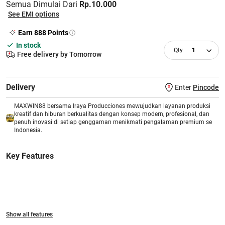
Semua Dimulai Dari
Rp.10.000
See EMI options
Earn
888
Points
In stock
1
Free delivery by Tomorrow
Delivery
Enter
Pincode
MAXWIN88 bersama Iraya Producciones mewujudkan layanan produksi
kreatif dan hiburan berkualitas dengan konsep modern, profesional, dan
penuh inovasi di setiap genggaman menikmati pengalaman premium se
Indonesia.
Key Features
Show all features