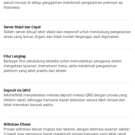
penuh inovasi di setiap genggaman menikmati pengalaman premium se
Indonesia.
Server Stabil dan Cepat
Sistem server dibuat lebih stabil dan responsif untuk mendukung pengalaman
akses yang lancar, ringan, dan tidak mudah terganggu saat digunakan.
Fitur Lengkap
Berbagai fitur pendukung tersedia untuk memudahkan pengguna dalam
mengakses layanan, memahami menu, serta menikmati pengalaman
platform yang lebih praktis dan efisien.
Deposit via QRIS
MAXWIN88 menyediakan metode deposit melalui QRIS dengan proses yang
diklaim cepat, sehingga transaksi dapat dilakukan secara lebih simpel dan
tidak memakan banyak waktu.
Withdraw Efisien
Proses withdraw dibuat ringkas dan terarah, dengan estimasi layanan sekitar
3 menit agar pengguna dapat menikmati proses transaksi yang lebih cepat