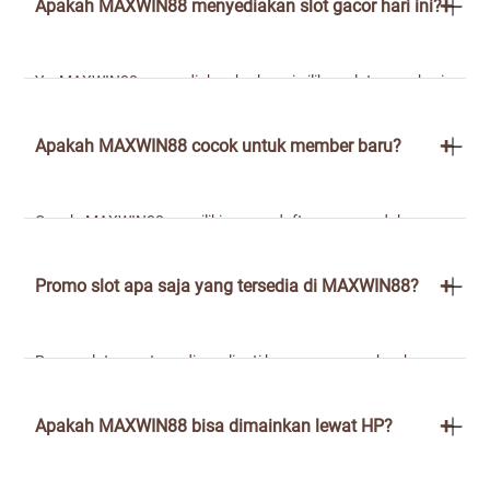
Apakah MAXWIN88 menyediakan slot gacor hari ini?
Ya, MAXWIN88 menyediakan berbagai pilihan slot gacor hari
ini yang bisa dipilih sesuai selera pemain dan gaya bermain
masing-masing.
Apakah MAXWIN88 cocok untuk member baru?
Cocok. MAXWIN88 memiliki proses daftar yang mudah,
pilihan game slot lengkap, serta promo slot untuk member
baru.
Promo slot apa saja yang tersedia di MAXWIN88?
Promo slot yang tersedia meliputi bonus new member, bonus
deposit, cashback, spin gratis, dan event slot jackpot tertentu.
Apakah MAXWIN88 bisa dimainkan lewat HP?