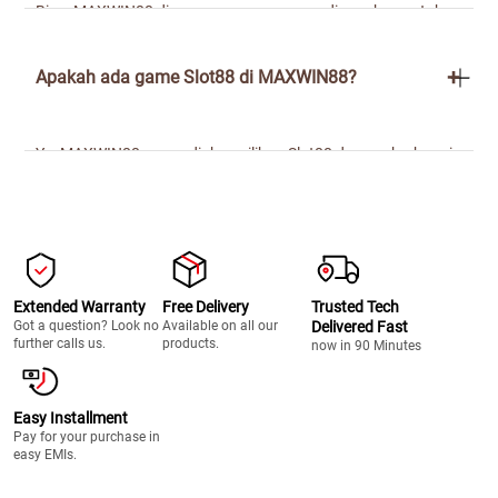
Bisa. MAXWIN88 dirancang agar nyaman digunakan untuk
bermain slot dan slot gacor melalui smartphone, tablet,
maupun desktop.
Apakah ada game Slot88 di MAXWIN88?
Ya, MAXWIN88 menyediakan pilihan Slot88 dengan berbagai
tema permainan slot yang menarik.
Extended Warranty
Free Delivery
Trusted Tech
Got a question? Look no
Available on all our
Delivered Fast
further calls us.
products.
now in 90 Minutes
Easy Installment
Pay for your purchase in
easy EMIs.