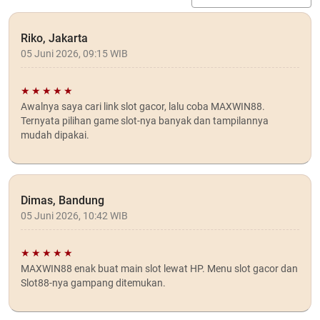
Riko, Jakarta
05 Juni 2026, 09:15 WIB
Awalnya saya cari link slot gacor, lalu coba MAXWIN88.
Ternyata pilihan game slot-nya banyak dan tampilannya
mudah dipakai.
Dimas, Bandung
05 Juni 2026, 10:42 WIB
MAXWIN88 enak buat main slot lewat HP. Menu slot gacor dan
Slot88-nya gampang ditemukan.