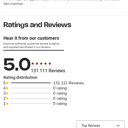
dan nyaman.
Ratings and Reviews
Hear it from our customers
Discover authentic customer stories, insights,
and experiences shared in our reviews.
5.0
131.111 Reviews
Rating distribution
5
131.111 Reviews
4
0 rating
3
0 rating
2
0 rating
1
0 rating
Top Reviews