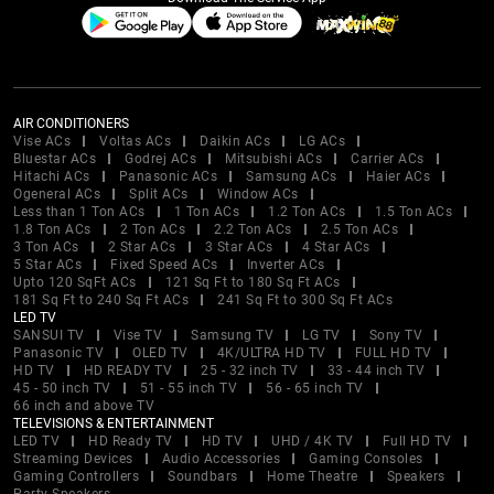
AIR CONDITIONERS
Vise ACs
Voltas ACs
Daikin ACs
LG ACs
Bluestar ACs
Godrej ACs
Mitsubishi ACs
Carrier ACs
Hitachi ACs
Panasonic ACs
Samsung ACs
Haier ACs
Ogeneral ACs
Split ACs
Window ACs
Less than 1 Ton ACs
1 Ton ACs
1.2 Ton ACs
1.5 Ton ACs
1.8 Ton ACs
2 Ton ACs
2.2 Ton ACs
2.5 Ton ACs
3 Ton ACs
2 Star ACs
3 Star ACs
4 Star ACs
5 Star ACs
Fixed Speed ACs
Inverter ACs
Upto 120 SqFt ACs
121 Sq Ft to 180 Sq Ft ACs
181 Sq Ft to 240 Sq Ft ACs
241 Sq Ft to 300 Sq Ft ACs
LED TV
SANSUI TV
Vise TV
Samsung TV
LG TV
Sony TV
Panasonic TV
OLED TV
4K/ULTRA HD TV
FULL HD TV
HD TV
HD READY TV
25 - 32 inch TV
33 - 44 inch TV
45 - 50 inch TV
51 - 55 inch TV
56 - 65 inch TV
66 inch and above TV
TELEVISIONS & ENTERTAINMENT
LED TV
HD Ready TV
HD TV
UHD / 4K TV
Full HD TV
Streaming Devices
Audio Accessories
Gaming Consoles
Gaming Controllers
Soundbars
Home Theatre
Speakers