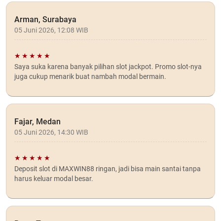
Arman, Surabaya
05 Juni 2026, 12:08 WIB
Saya suka karena banyak pilihan slot jackpot. Promo slot-nya
juga cukup menarik buat nambah modal bermain.
Fajar, Medan
05 Juni 2026, 14:30 WIB
Deposit slot di MAXWIN88 ringan, jadi bisa main santai tanpa
harus keluar modal besar.