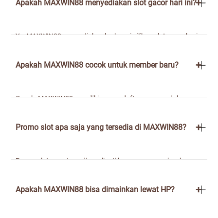
Apakah MAXWIN88 menyediakan slot gacor hari ini?
Ya, MAXWIN88 menyediakan berbagai pilihan slot gacor hari
ini yang bisa dipilih sesuai selera pemain dan gaya bermain
masing-masing.
Apakah MAXWIN88 cocok untuk member baru?
Cocok. MAXWIN88 memiliki proses daftar yang mudah,
pilihan game slot lengkap, serta promo slot untuk member
baru.
Promo slot apa saja yang tersedia di MAXWIN88?
Promo slot yang tersedia meliputi bonus new member, bonus
deposit, cashback, spin gratis, dan event slot jackpot tertentu.
Apakah MAXWIN88 bisa dimainkan lewat HP?