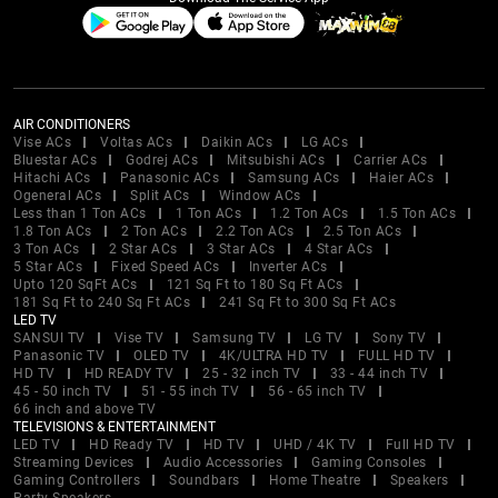
AIR CONDITIONERS
Vise ACs
Voltas ACs
Daikin ACs
LG ACs
Bluestar ACs
Godrej ACs
Mitsubishi ACs
Carrier ACs
Hitachi ACs
Panasonic ACs
Samsung ACs
Haier ACs
Ogeneral ACs
Split ACs
Window ACs
Less than 1 Ton ACs
1 Ton ACs
1.2 Ton ACs
1.5 Ton ACs
1.8 Ton ACs
2 Ton ACs
2.2 Ton ACs
2.5 Ton ACs
3 Ton ACs
2 Star ACs
3 Star ACs
4 Star ACs
5 Star ACs
Fixed Speed ACs
Inverter ACs
Upto 120 SqFt ACs
121 Sq Ft to 180 Sq Ft ACs
181 Sq Ft to 240 Sq Ft ACs
241 Sq Ft to 300 Sq Ft ACs
LED TV
SANSUI TV
Vise TV
Samsung TV
LG TV
Sony TV
Panasonic TV
OLED TV
4K/ULTRA HD TV
FULL HD TV
HD TV
HD READY TV
25 - 32 inch TV
33 - 44 inch TV
45 - 50 inch TV
51 - 55 inch TV
56 - 65 inch TV
66 inch and above TV
TELEVISIONS & ENTERTAINMENT
LED TV
HD Ready TV
HD TV
UHD / 4K TV
Full HD TV
Streaming Devices
Audio Accessories
Gaming Consoles
Gaming Controllers
Soundbars
Home Theatre
Speakers