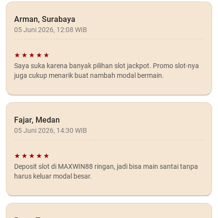
Arman, Surabaya
05 Juni 2026, 12:08 WIB
Saya suka karena banyak pilihan slot jackpot. Promo slot-nya
juga cukup menarik buat nambah modal bermain.
Fajar, Medan
05 Juni 2026, 14:30 WIB
Deposit slot di MAXWIN88 ringan, jadi bisa main santai tanpa
harus keluar modal besar.