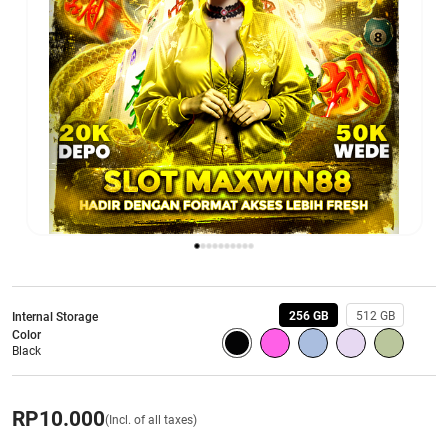
256 GB
512 GB
Internal Storage
Color
Black
RP
10.000
(Incl. of all taxes)