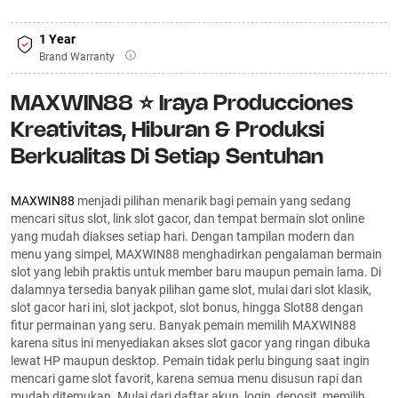
1 Year
Brand Warranty
MAXWIN88 ⭐ Iraya Producciones
Kreativitas, Hiburan & Produksi
Berkualitas Di Setiap Sentuhan
MAXWIN88
menjadi pilihan menarik bagi pemain yang sedang
mencari situs slot, link slot gacor, dan tempat bermain slot online
yang mudah diakses setiap hari. Dengan tampilan modern dan
menu yang simpel, MAXWIN88 menghadirkan pengalaman bermain
slot yang lebih praktis untuk member baru maupun pemain lama. Di
dalamnya tersedia banyak pilihan game slot, mulai dari slot klasik,
slot gacor hari ini, slot jackpot, slot bonus, hingga Slot88 dengan
fitur permainan yang seru. Banyak pemain memilih MAXWIN88
karena situs ini menyediakan akses slot gacor yang ringan dibuka
lewat HP maupun desktop. Pemain tidak perlu bingung saat ingin
mencari game slot favorit, karena semua menu disusun rapi dan
mudah ditemukan. Mulai dari daftar akun, login, deposit, memilih