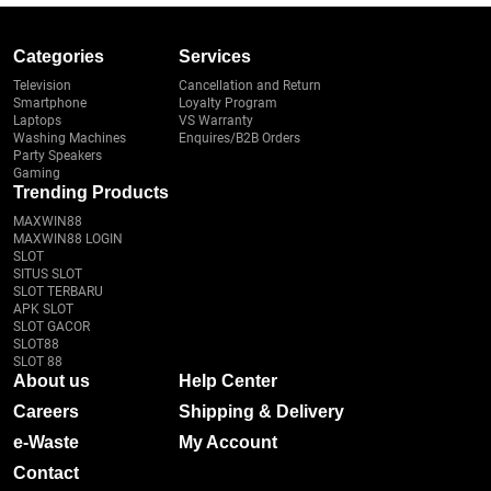
Categories
Services
Television
Cancellation and Return
Smartphone
Loyalty Program
Laptops
VS Warranty
Washing Machines
Enquires/B2B Orders
Party Speakers
Gaming
Trending Products
MAXWIN88
MAXWIN88 LOGIN
SLOT
SITUS SLOT
SLOT TERBARU
APK SLOT
SLOT GACOR
SLOT88
SLOT 88
About us
Help Center
Careers
Shipping & Delivery
e-Waste
My Account
Contact