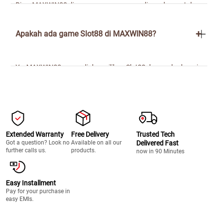
Bisa. MAXWIN88 dirancang agar nyaman digunakan untuk
bermain slot dan slot gacor melalui smartphone, tablet,
maupun desktop.
Apakah ada game Slot88 di MAXWIN88?
Ya, MAXWIN88 menyediakan pilihan Slot88 dengan berbagai
tema permainan slot yang menarik.
Extended Warranty
Free Delivery
Trusted Tech
Got a question? Look no
Available on all our
Delivered Fast
further calls us.
products.
now in 90 Minutes
Easy Installment
Pay for your purchase in
easy EMIs.