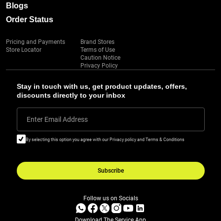
Blogs
Order Status
Pricing and Payments
Brand Stores
Store Locator
Terms of Use
Caution Notice
Privacy Policy
Stay in touch with us, get product updates, offers,
discounts directly to your inbox
Enter Email Address
By selecting this option you agree with our Privacy policy and Terms & Conditions
Subscribe
Follow us on Socials
Download The Service App