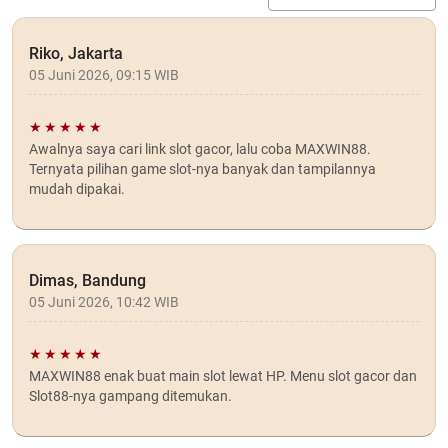
Riko, Jakarta
05 Juni 2026, 09:15 WIB
Awalnya saya cari link slot gacor, lalu coba MAXWIN88.
Ternyata pilihan game slot-nya banyak dan tampilannya
mudah dipakai.
Dimas, Bandung
05 Juni 2026, 10:42 WIB
MAXWIN88 enak buat main slot lewat HP. Menu slot gacor dan
Slot88-nya gampang ditemukan.