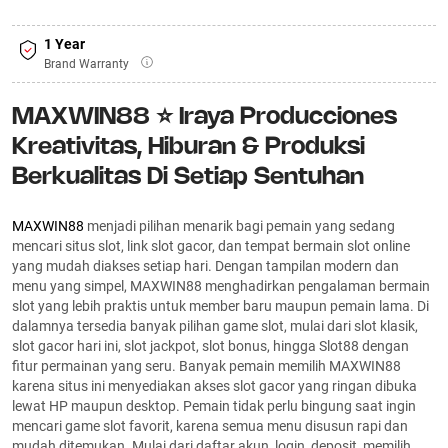
1 Year
Brand Warranty
MAXWIN88 ⭐ Iraya Producciones
Kreativitas, Hiburan & Produksi
Berkualitas Di Setiap Sentuhan
MAXWIN88
menjadi pilihan menarik bagi pemain yang sedang
mencari situs slot, link slot gacor, dan tempat bermain slot online
yang mudah diakses setiap hari. Dengan tampilan modern dan
menu yang simpel, MAXWIN88 menghadirkan pengalaman bermain
slot yang lebih praktis untuk member baru maupun pemain lama. Di
dalamnya tersedia banyak pilihan game slot, mulai dari slot klasik,
slot gacor hari ini, slot jackpot, slot bonus, hingga Slot88 dengan
fitur permainan yang seru. Banyak pemain memilih MAXWIN88
karena situs ini menyediakan akses slot gacor yang ringan dibuka
lewat HP maupun desktop. Pemain tidak perlu bingung saat ingin
mencari game slot favorit, karena semua menu disusun rapi dan
mudah ditemukan. Mulai dari daftar akun, login, deposit, memilih