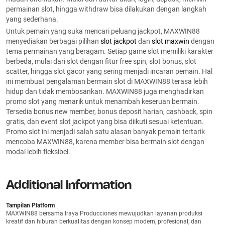
permainan slot, hingga withdraw bisa dilakukan dengan langkah
yang sederhana.
Untuk pemain yang suka mencari peluang jackpot, MAXWIN88
menyediakan berbagai pilihan
slot jackpot
dan
slot maxwin
dengan
tema permainan yang beragam. Setiap game slot memiliki karakter
berbeda, mulai dari slot dengan fitur free spin, slot bonus, slot
scatter, hingga slot gacor yang sering menjadi incaran pemain. Hal
ini membuat pengalaman bermain slot di MAXWIN88 terasa lebih
hidup dan tidak membosankan. MAXWIN88 juga menghadirkan
promo slot yang menarik untuk menambah keseruan bermain.
Tersedia bonus new member, bonus deposit harian, cashback, spin
gratis, dan event slot jackpot yang bisa diikuti sesuai ketentuan.
Promo slot ini menjadi salah satu alasan banyak pemain tertarik
mencoba MAXWIN88, karena member bisa bermain slot dengan
modal lebih fleksibel.
Additional Information
Tampilan Platform
MAXWIN88 bersama Iraya Producciones mewujudkan layanan produksi
kreatif dan hiburan berkualitas dengan konsep modern, profesional, dan