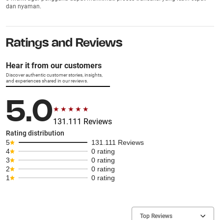
dan nyaman.
Ratings and Reviews
Hear it from our customers
Discover authentic customer stories, insights,
and experiences shared in our reviews.
5.0
131.111 Reviews
Rating distribution
5
131.111 Reviews
4
0 rating
3
0 rating
2
0 rating
1
0 rating
Top Reviews