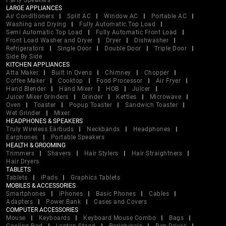
Party Speakers
LARGE APPLIANCES
Air Conditioners
Split AC
Window AC
Portable AC
Washing and Drying
Fully Automatic Top Load
Semi Automatic Top Load
Fully Automatic Front Load
Front Load Washer and Dryer
Dryer
Dishwasher
Refrigerators
Single Door
Double Door
Triple Door
Side By Side
KITCHEN APPLIANCES
Atta Maker
Built In Ovens
Chimney
Chopper
Coffee Maker
Cooktop
Food Processor
Air Fryer
Hand Blender
Hand Mixer
HOB
Juicer
Juicer Mixer Grinders
Grinder
Kettles
Microwave
Oven
Toaster
Popup Toaster
Sandwich Toaster
Wet Grinder
Mixer
HEADPHONES & SPEAKERS
Truly Wireless Earbuds
Neckbands
Headphones
Earphones
Portable Speakers
HEALTH & GROOMING
Trimmers
Shavers
Hair Stylers
Hair Straightners
Hair Dryers
TABLETS
Tablets
iPads
Graphics Tablets
MOBILES & ACCESSORIES
Smartphones
iPhones
Basic Phones
Cables
Adapters
Power Bank
Cases and Covers
COMPUTER ACCESSORIES
Mouse
Keyboards
Keyboard Mouse Combo
Bags