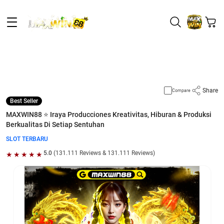
Supported by
MAXWIN88
Share
Compare
Best Seller
MAXWIN88 ⭐ Iraya Producciones Kreativitas, Hiburan & Produksi
Berkualitas Di Setiap Sentuhan
SLOT TERBARU
5.0
(131.111 Reviews & 131.111 Reviews)