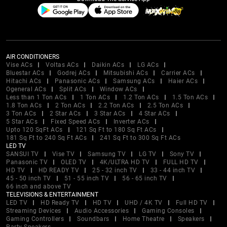
AIR CONDITIONERS
Vise ACs
Voltas ACs
Daikin ACs
LG ACs
Bluestar ACs
Godrej ACs
Mitsubishi ACs
Carrier ACs
Hitachi ACs
Panasonic ACs
Samsung ACs
Haier ACs
Ogeneral ACs
Split ACs
Window ACs
Less than 1 Ton ACs
1 Ton ACs
1.2 Ton ACs
1.5 Ton ACs
1.8 Ton ACs
2 Ton ACs
2.2 Ton ACs
2.5 Ton ACs
3 Ton ACs
2 Star ACs
3 Star ACs
4 Star ACs
5 Star ACs
Fixed Speed ACs
Inverter ACs
Upto 120 SqFt ACs
121 Sq Ft to 180 Sq Ft ACs
181 Sq Ft to 240 Sq Ft ACs
241 Sq Ft to 300 Sq Ft ACs
LED TV
SANSUI TV
Vise TV
Samsung TV
LG TV
Sony TV
Panasonic TV
OLED TV
4K/ULTRA HD TV
FULL HD TV
HD TV
HD READY TV
25 - 32 inch TV
33 - 44 inch TV
45 - 50 inch TV
51 - 55 inch TV
56 - 65 inch TV
66 inch and above TV
TELEVISIONS & ENTERTAINMENT
LED TV
HD Ready TV
HD TV
UHD / 4K TV
Full HD TV
Streaming Devices
Audio Accessories
Gaming Consoles
Gaming Controllers
Soundbars
Home Theatre
Speakers