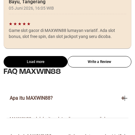
Bayu, Tangerang
05 Juni 2026, 16:05 WIB
Game slot gacor di MAXWIN88 lumayan variatif. Ada slot
bonus, slot free spin, dan slot jackpot yang seru dicoba.
Load more
Write a Review
FAQ MAXWIN88
Apa itu MAXWIN88?
MAXWIN88 adalah situs slot online yang menyediakan
berbagai pilihan game slot, slot gacor, Slot88, slot jackpot, dan
slot maxwin dengan akses mudah.