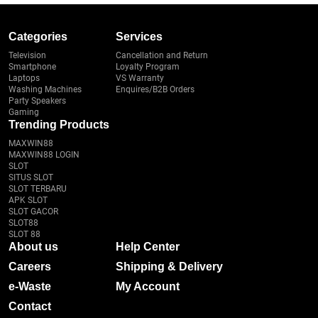
Categories
Services
Television
Cancellation and Return
Smartphone
Loyalty Program
Laptops
VS Warranty
Washing Machines
Enquires/B2B Orders
Party Speakers
Gaming
Trending Products
MAXWIN88
MAXWIN88 LOGIN
SLOT
SITUS SLOT
SLOT TERBARU
APK SLOT
SLOT GACOR
SLOT88
SLOT 88
About us
Help Center
Careers
Shipping & Delivery
e-Waste
My Account
Contact