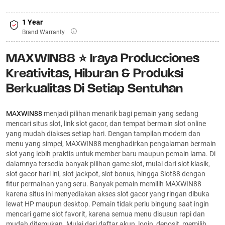
1 Year
Brand Warranty
MAXWIN88 ⭐ Iraya Producciones
Kreativitas, Hiburan & Produksi
Berkualitas Di Setiap Sentuhan
MAXWIN88
menjadi pilihan menarik bagi pemain yang sedang
mencari situs slot, link slot gacor, dan tempat bermain slot online
yang mudah diakses setiap hari. Dengan tampilan modern dan
menu yang simpel, MAXWIN88 menghadirkan pengalaman bermain
slot yang lebih praktis untuk member baru maupun pemain lama. Di
dalamnya tersedia banyak pilihan game slot, mulai dari slot klasik,
slot gacor hari ini, slot jackpot, slot bonus, hingga Slot88 dengan
fitur permainan yang seru. Banyak pemain memilih MAXWIN88
karena situs ini menyediakan akses slot gacor yang ringan dibuka
lewat HP maupun desktop. Pemain tidak perlu bingung saat ingin
mencari game slot favorit, karena semua menu disusun rapi dan
mudah ditemukan. Mulai dari daftar akun, login, deposit, memilih