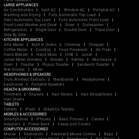
Party Speakers
LARGE APPLIANCES
Air Conditioners
Split AC
Window AC
Portable AC
Washing and Drying
Fully Automatic Top Load
Semi Automatic Top Load
Fully Automatic Front Load
Front Load Washer and Dryer
Dryer
Dishwasher
Refrigerators
Single Door
Double Door
Triple Door
Side By Side
KITCHEN APPLIANCES
Atta Maker
Built In Ovens
Chimney
Chopper
Coffee Maker
Cooktop
Food Processor
Air Fryer
Hand Blender
Hand Mixer
HOB
Juicer
Juicer Mixer Grinders
Grinder
Kettles
Microwave
Oven
Toaster
Popup Toaster
Sandwich Toaster
Wet Grinder
Mixer
HEADPHONES & SPEAKERS
Truly Wireless Earbuds
Neckbands
Headphones
Earphones
Portable Speakers
HEALTH & GROOMING
Trimmers
Shavers
Hair Stylers
Hair Straightners
Hair Dryers
TABLETS
Tablets
iPads
Graphics Tablets
MOBILES & ACCESSORIES
Smartphones
iPhones
Basic Phones
Cables
Adapters
Power Bank
Cases and Covers
COMPUTER ACCESSORIES
Mouse
Keyboards
Keyboard Mouse Combo
Bags