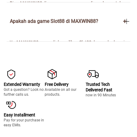
Bisa. MAXWIN88 dirancang agar nyaman digunakan untuk
bermain slot dan slot gacor melalui smartphone, tablet,
maupun desktop.
Apakah ada game Slot88 di MAXWIN88?
Ya, MAXWIN88 menyediakan pilihan Slot88 dengan berbagai
tema permainan slot yang menarik.
Extended Warranty
Free Delivery
Trusted Tech
Got a question? Look no
Available on all our
Delivered Fast
further calls us.
products.
now in 90 Minutes
Easy Installment
Pay for your purchase in
easy EMIs.