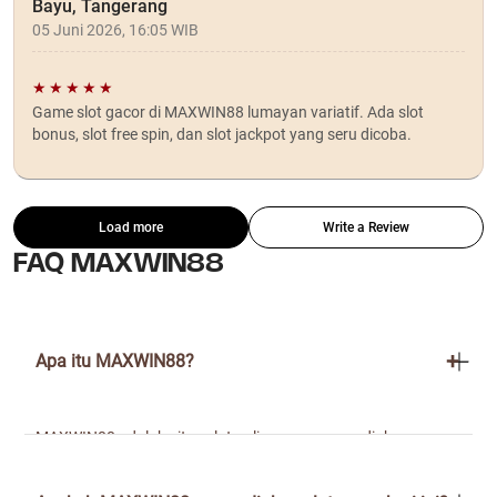
Bayu, Tangerang
05 Juni 2026, 16:05 WIB
Game slot gacor di MAXWIN88 lumayan variatif. Ada slot
bonus, slot free spin, dan slot jackpot yang seru dicoba.
Load more
Write a Review
FAQ MAXWIN88
Apa itu MAXWIN88?
MAXWIN88 adalah situs slot online yang menyediakan
berbagai pilihan game slot, slot gacor, Slot88, slot jackpot, dan
slot maxwin dengan akses mudah.