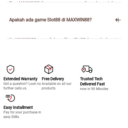
Bisa. MAXWIN88 dirancang agar nyaman digunakan untuk
bermain slot dan slot gacor melalui smartphone, tablet,
maupun desktop.
Apakah ada game Slot88 di MAXWIN88?
Ya, MAXWIN88 menyediakan pilihan Slot88 dengan berbagai
tema permainan slot yang menarik.
Extended Warranty
Free Delivery
Trusted Tech
Got a question? Look no
Available on all our
Delivered Fast
further calls us.
products.
now in 90 Minutes
Easy Installment
Pay for your purchase in
easy EMIs.