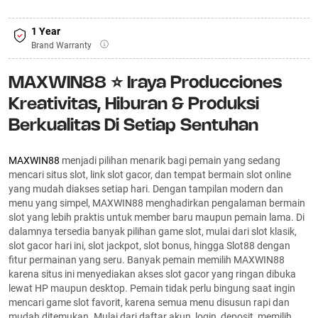
1 Year
Brand Warranty
MAXWIN88 ⭐ Iraya Producciones
Kreativitas, Hiburan & Produksi
Berkualitas Di Setiap Sentuhan
MAXWIN88
menjadi pilihan menarik bagi pemain yang sedang
mencari situs slot, link slot gacor, dan tempat bermain slot online
yang mudah diakses setiap hari. Dengan tampilan modern dan
menu yang simpel, MAXWIN88 menghadirkan pengalaman bermain
slot yang lebih praktis untuk member baru maupun pemain lama. Di
dalamnya tersedia banyak pilihan game slot, mulai dari slot klasik,
slot gacor hari ini, slot jackpot, slot bonus, hingga Slot88 dengan
fitur permainan yang seru. Banyak pemain memilih MAXWIN88
karena situs ini menyediakan akses slot gacor yang ringan dibuka
lewat HP maupun desktop. Pemain tidak perlu bingung saat ingin
mencari game slot favorit, karena semua menu disusun rapi dan
mudah ditemukan. Mulai dari daftar akun, login, deposit, memilih