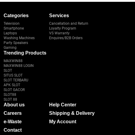
Categories
Services
Television
Cancellation and Return
Smartphone
Loyalty Program
Laptops
VS Warranty
Washing Machines
Enquires/B2B Orders
Party Speakers
Gaming
Trending Products
MAXWIN88
MAXWIN88 LOGIN
SLOT
SITUS SLOT
SLOT TERBARU
APK SLOT
SLOT GACOR
SLOT88
SLOT 88
About us
Help Center
Careers
Shipping & Delivery
e-Waste
My Account
Contact