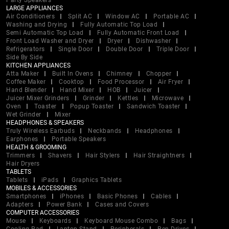
Party Speakers
LARGE APPLIANCES
Air Conditioners
Split AC
Window AC
Portable AC
Washing and Drying
Fully Automatic Top Load
Semi Automatic Top Load
Fully Automatic Front Load
Front Load Washer and Dryer
Dryer
Dishwasher
Refrigerators
Single Door
Double Door
Triple Door
Side By Side
KITCHEN APPLIANCES
Atta Maker
Built In Ovens
Chimney
Chopper
Coffee Maker
Cooktop
Food Processor
Air Fryer
Hand Blender
Hand Mixer
HOB
Juicer
Juicer Mixer Grinders
Grinder
Kettles
Microwave
Oven
Toaster
Popup Toaster
Sandwich Toaster
Wet Grinder
Mixer
HEADPHONES & SPEAKERS
Truly Wireless Earbuds
Neckbands
Headphones
Earphones
Portable Speakers
HEALTH & GROOMING
Trimmers
Shavers
Hair Stylers
Hair Straightners
Hair Dryers
TABLETS
Tablets
iPads
Graphics Tablets
MOBILES & ACCESSORIES
Smartphones
iPhones
Basic Phones
Cables
Adapters
Power Bank
Cases and Covers
COMPUTER ACCESSORIES
Mouse
Keyboards
Keyboard Mouse Combo
Bags