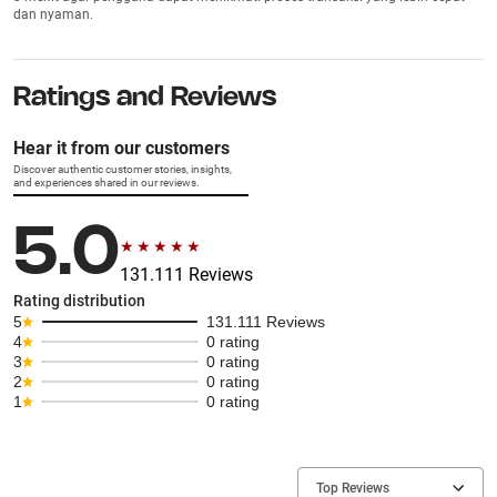
dan nyaman.
Ratings and Reviews
Hear it from our customers
Discover authentic customer stories, insights,
and experiences shared in our reviews.
5.0
131.111 Reviews
Rating distribution
5
131.111 Reviews
4
0 rating
3
0 rating
2
0 rating
1
0 rating
Top Reviews