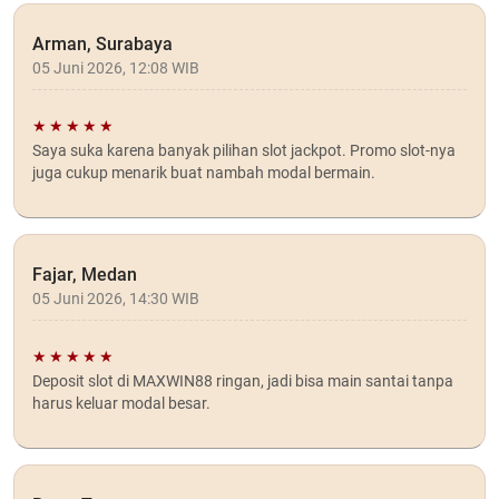
Arman, Surabaya
05 Juni 2026, 12:08 WIB
Saya suka karena banyak pilihan slot jackpot. Promo slot-nya
juga cukup menarik buat nambah modal bermain.
Fajar, Medan
05 Juni 2026, 14:30 WIB
Deposit slot di MAXWIN88 ringan, jadi bisa main santai tanpa
harus keluar modal besar.