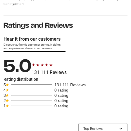
dan nyaman.
Ratings and Reviews
Hear it from our customers
Discover authentic customer stories, insights,
and experiences shared in our reviews.
5.0
131.111 Reviews
Rating distribution
5
131.111 Reviews
4
0 rating
3
0 rating
2
0 rating
1
0 rating
Top Reviews