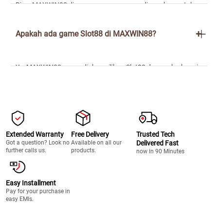
Bisa. MAXWIN88 dirancang agar nyaman digunakan untuk
bermain slot dan slot gacor melalui smartphone, tablet,
maupun desktop.
Apakah ada game Slot88 di MAXWIN88?
Ya, MAXWIN88 menyediakan pilihan Slot88 dengan berbagai
tema permainan slot yang menarik.
Extended Warranty
Free Delivery
Trusted Tech
Got a question? Look no
Available on all our
Delivered Fast
further calls us.
products.
now in 90 Minutes
Easy Installment
Pay for your purchase in
easy EMIs.