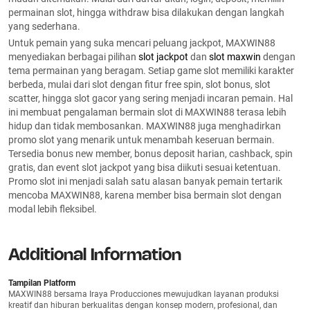
permainan slot, hingga withdraw bisa dilakukan dengan langkah
yang sederhana.
Untuk pemain yang suka mencari peluang jackpot, MAXWIN88
menyediakan berbagai pilihan
slot jackpot
dan
slot maxwin
dengan
tema permainan yang beragam. Setiap game slot memiliki karakter
berbeda, mulai dari slot dengan fitur free spin, slot bonus, slot
scatter, hingga slot gacor yang sering menjadi incaran pemain. Hal
ini membuat pengalaman bermain slot di MAXWIN88 terasa lebih
hidup dan tidak membosankan. MAXWIN88 juga menghadirkan
promo slot yang menarik untuk menambah keseruan bermain.
Tersedia bonus new member, bonus deposit harian, cashback, spin
gratis, dan event slot jackpot yang bisa diikuti sesuai ketentuan.
Promo slot ini menjadi salah satu alasan banyak pemain tertarik
mencoba MAXWIN88, karena member bisa bermain slot dengan
modal lebih fleksibel.
Additional Information
Tampilan Platform
MAXWIN88 bersama Iraya Producciones mewujudkan layanan produksi
kreatif dan hiburan berkualitas dengan konsep modern, profesional, dan