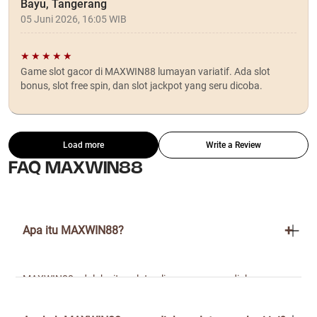
Bayu, Tangerang
05 Juni 2026, 16:05 WIB
Game slot gacor di MAXWIN88 lumayan variatif. Ada slot
bonus, slot free spin, dan slot jackpot yang seru dicoba.
Load more
Write a Review
FAQ MAXWIN88
Apa itu MAXWIN88?
MAXWIN88 adalah situs slot online yang menyediakan
berbagai pilihan game slot, slot gacor, Slot88, slot jackpot, dan
slot maxwin dengan akses mudah.