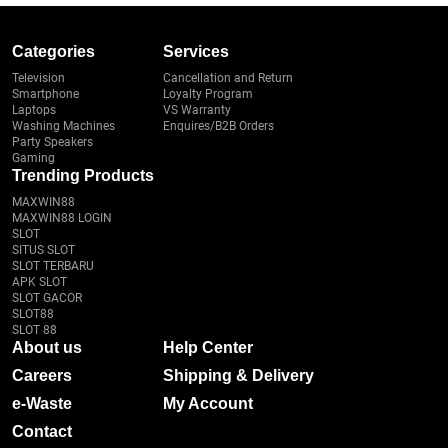
Categories
Services
Television
Cancellation and Return
Smartphone
Loyalty Program
Laptops
VS Warranty
Washing Machines
Enquires/B2B Orders
Party Speakers
Gaming
Trending Products
MAXWIN88
MAXWIN88 LOGIN
SLOT
SITUS SLOT
SLOT TERBARU
APK SLOT
SLOT GACOR
SLOT88
SLOT 88
About us
Help Center
Careers
Shipping & Delivery
e-Waste
My Account
Contact