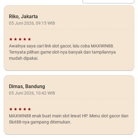
Riko, Jakarta
05 Juni 2026, 09:15 WIB
Awalnya saya cari link slot gacor, lalu coba MAXWIN88.
Ternyata pilihan game slot-nya banyak dan tampilannya
mudah dipakai.
Dimas, Bandung
05 Juni 2026, 10:42 WIB
MAXWIN88 enak buat main slot lewat HP. Menu slot gacor dan
Slot88-nya gampang ditemukan.