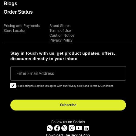
Blogs
Order Status
Pricing and Payments
Brand Stores
Store Locator
Terms of Use
Caution Notice
Privacy Policy
Stay in touch with us, get product updates, offers,
discounts directly to your inbox
Enter Email Address
By selecting this option you agree with our Privacy policy and Terms & Conditions
Subscribe
Follow us on Socials
Download The Service App