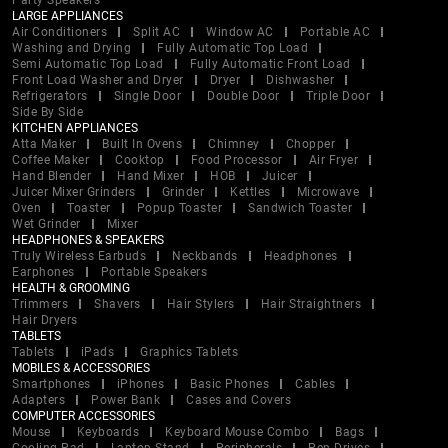
Party Speakers
LARGE APPLIANCES
Air Conditioners
Split AC
Window AC
Portable AC
Washing and Drying
Fully Automatic Top Load
Semi Automatic Top Load
Fully Automatic Front Load
Front Load Washer and Dryer
Dryer
Dishwasher
Refrigerators
Single Door
Double Door
Triple Door
Side By Side
KITCHEN APPLIANCES
Atta Maker
Built In Ovens
Chimney
Chopper
Coffee Maker
Cooktop
Food Processor
Air Fryer
Hand Blender
Hand Mixer
HOB
Juicer
Juicer Mixer Grinders
Grinder
Kettles
Microwave
Oven
Toaster
Popup Toaster
Sandwich Toaster
Wet Grinder
Mixer
HEADPHONES & SPEAKERS
Truly Wireless Earbuds
Neckbands
Headphones
Earphones
Portable Speakers
HEALTH & GROOMING
Trimmers
Shavers
Hair Stylers
Hair Straightners
Hair Dryers
TABLETS
Tablets
iPads
Graphics Tablets
MOBILES & ACCESSORIES
Smartphones
iPhones
Basic Phones
Cables
Adapters
Power Bank
Cases and Covers
COMPUTER ACCESSORIES
Mouse
Keyboards
Keyboard Mouse Combo
Bags