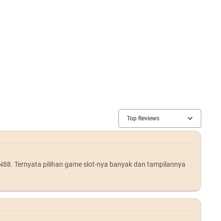
Top Reviews
IN88. Ternyata pilihan game slot-nya banyak dan tampilannya