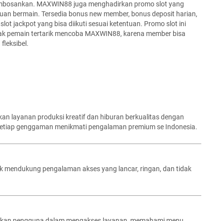
membosankan. MAXWIN88 juga menghadirkan promo slot yang
an bermain. Tersedia bonus new member, bonus deposit harian,
slot jackpot yang bisa diikuti sesuai ketentuan. Promo slot ini
yak pemain tertarik mencoba MAXWIN88, karena member bisa
fleksibel.
 layanan produksi kreatif dan hiburan berkualitas dengan
i setiap genggaman menikmati pengalaman premium se Indonesia.
ntuk mendukung pengalaman akses yang lancar, ringan, dan tidak
ahkan pengguna dalam mengakses layanan, memahami menu,