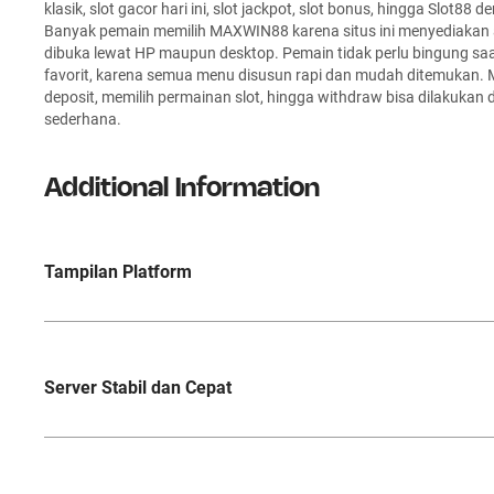
klasik, slot gacor hari ini, slot jackpot, slot bonus, hingga Slot88
Banyak pemain memilih MAXWIN88 karena situs ini menyediakan a
dibuka lewat HP maupun desktop. Pemain tidak perlu bingung saa
favorit, karena semua menu disusun rapi dan mudah ditemukan. Mul
deposit, memilih permainan slot, hingga withdraw bisa dilakukan
sederhana.
Additional Information
Tampilan Platform
Server Stabil dan Cepat