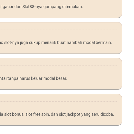
ot gacor dan Slot88-nya gampang ditemukan.
omo slot-nya juga cukup menarik buat nambah modal bermain.
ntai tanpa harus keluar modal besar.
slot bonus, slot free spin, dan slot jackpot yang seru dicoba.