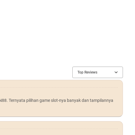
Top Reviews
IN88. Ternyata pilihan game slot-nya banyak dan tampilannya