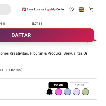
Store Locator
Help Center
OT88
SLOT 88
DAFTAR
Share
Compare
es Kreativitas, Hiburan & Produksi Berkualitas Di
 131.111 Reviews)
256 GB
512 GB