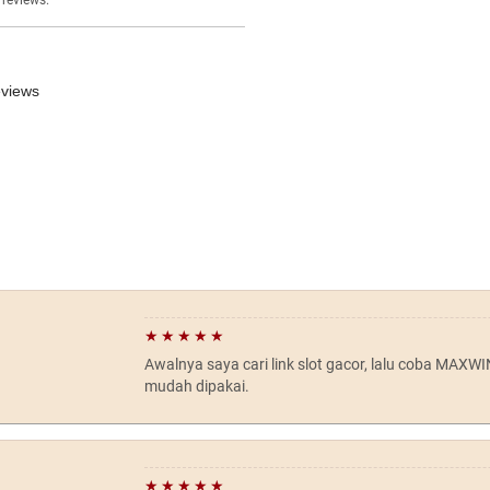
eviews
Awalnya saya cari link slot gacor, lalu coba MAXW
mudah dipakai.