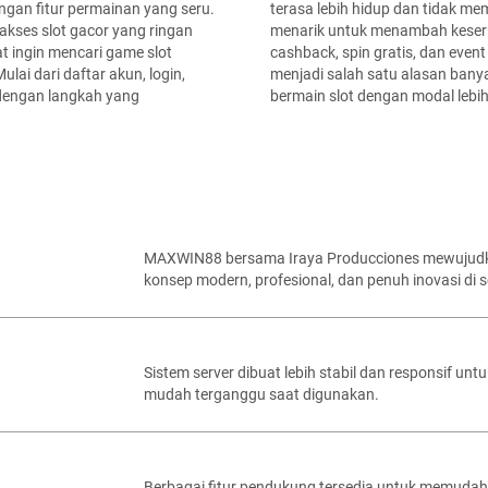
 dengan fitur permainan yang seru.
terasa lebih hidup dan tidak 
kses slot gacor yang ringan
menarik untuk menambah keseru
t ingin mencari game slot
cashback, spin gratis, dan event 
ai dari daftar akun, login,
menjadi salah satu alasan ban
 dengan langkah yang
bermain slot dengan modal lebih 
MAXWIN88 bersama Iraya Producciones mewujudkan
konsep modern, profesional, dan penuh inovasi d
Sistem server dibuat lebih stabil dan responsif u
mudah terganggu saat digunakan.
Berbagai fitur pendukung tersedia untuk memud