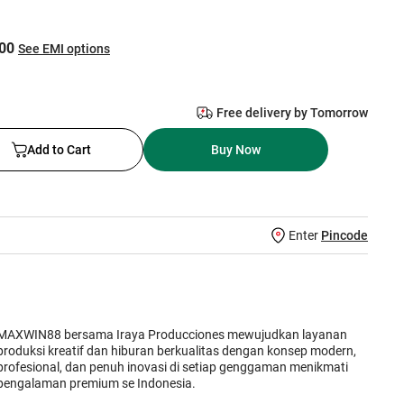
00
See EMI options
Free delivery by Tomorrow
Add to Cart
Buy Now
Enter
Pincode
MAXWIN88 bersama Iraya Producciones mewujudkan layanan
produksi kreatif dan hiburan berkualitas dengan konsep modern,
profesional, dan penuh inovasi di setiap genggaman menikmati
pengalaman premium se Indonesia.