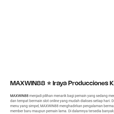
MAXWIN88 ⭐ Iraya Producciones Krea
MAXWIN88
menjadi pilihan menarik bagi pemain yang sedang mencar
dan tempat bermain slot online yang mudah diakses setiap hari.
menu yang simpel, MAXWIN88 menghadirkan pengalaman bermain s
member baru maupun pemain lama. Di dalamnya tersedia banyak pil