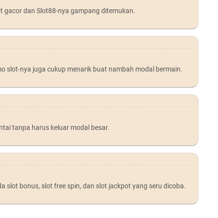
ot gacor dan Slot88-nya gampang ditemukan.
omo slot-nya juga cukup menarik buat nambah modal bermain.
ntai tanpa harus keluar modal besar.
slot bonus, slot free spin, dan slot jackpot yang seru dicoba.