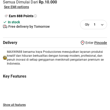
Semua Dimulai Dari
Rp.10.000
See EMI options
Earn
888
Points
In stock
1
Free delivery by Tomorrow
Delivery
Enter
Pincode
MAXWIN88 bersama Iraya Producciones mewujudkan layanan produksi
kreatif dan hiburan berkualitas dengan konsep modern, profesional, dan
penuh inovasi di setiap genggaman menikmati pengalaman premium se
Indonesia.
Key Features
Show all features