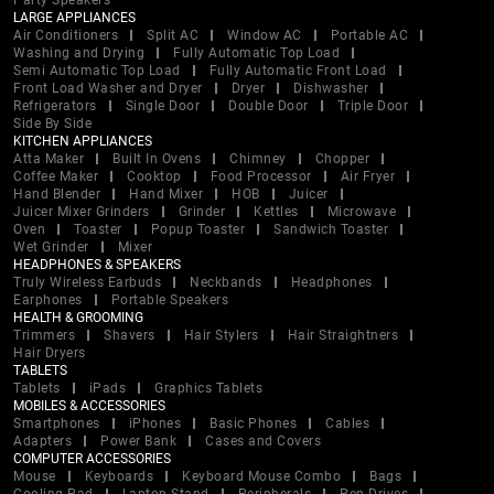
Party Speakers
LARGE APPLIANCES
Air Conditioners
Split AC
Window AC
Portable AC
Washing and Drying
Fully Automatic Top Load
Semi Automatic Top Load
Fully Automatic Front Load
Front Load Washer and Dryer
Dryer
Dishwasher
Refrigerators
Single Door
Double Door
Triple Door
Side By Side
KITCHEN APPLIANCES
Atta Maker
Built In Ovens
Chimney
Chopper
Coffee Maker
Cooktop
Food Processor
Air Fryer
Hand Blender
Hand Mixer
HOB
Juicer
Juicer Mixer Grinders
Grinder
Kettles
Microwave
Oven
Toaster
Popup Toaster
Sandwich Toaster
Wet Grinder
Mixer
HEADPHONES & SPEAKERS
Truly Wireless Earbuds
Neckbands
Headphones
Earphones
Portable Speakers
HEALTH & GROOMING
Trimmers
Shavers
Hair Stylers
Hair Straightners
Hair Dryers
TABLETS
Tablets
iPads
Graphics Tablets
MOBILES & ACCESSORIES
Smartphones
iPhones
Basic Phones
Cables
Adapters
Power Bank
Cases and Covers
COMPUTER ACCESSORIES
Mouse
Keyboards
Keyboard Mouse Combo
Bags