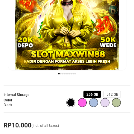
256 GB
512 GB
Internal Storage
Color
Black
RP
10.000
(Incl. of all taxes)