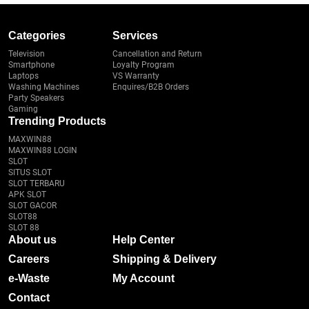
Categories
Services
Television
Cancellation and Return
Smartphone
Loyalty Program
Laptops
VS Warranty
Washing Machines
Enquires/B2B Orders
Party Speakers
Gaming
Trending Products
MAXWIN88
MAXWIN88 LOGIN
SLOT
SITUS SLOT
SLOT TERBARU
APK SLOT
SLOT GACOR
SLOT88
SLOT 88
About us
Help Center
Careers
Shipping & Delivery
e-Waste
My Account
Contact