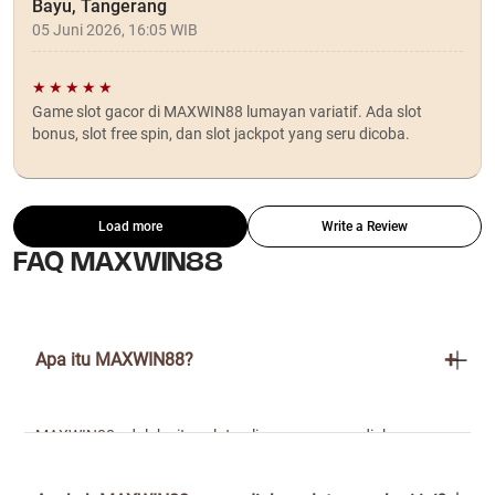
Bayu, Tangerang
05 Juni 2026, 16:05 WIB
Game slot gacor di MAXWIN88 lumayan variatif. Ada slot
bonus, slot free spin, dan slot jackpot yang seru dicoba.
Load more
Write a Review
FAQ MAXWIN88
Apa itu MAXWIN88?
MAXWIN88 adalah situs slot online yang menyediakan
berbagai pilihan game slot, slot gacor, Slot88, slot jackpot, dan
slot maxwin dengan akses mudah.