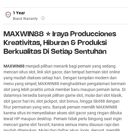
1 Year
Brand Warranty
MAXWIN88 ⭐ Iraya Producciones
Kreativitas, Hiburan & Produksi
Berkualitas Di Setiap Sentuhan
MAXWIN88
menjadi pilihan menarik bagi pemain yang sedang
mencari situs slot, link slot gacor, dan tempat bermain slot online
yang mudah diakses setiap hari. Dengan tampilan modern dan
menu yang simpel, MAXWIN88 menghadirkan pengalaman bermain
slot yang lebih praktis untuk member baru maupun pemain lama. Di
dalamnya tersedia banyak pilihan game slot, mulai dari slot klasik,
slot gacor hari ini, slot jackpot, slot bonus, hingga Slot88 dengan
fitur permainan yang seru. Banyak pemain memilih MAXWIN88
karena situs ini menyediakan akses slot gacor yang ringan dibuka
lewat HP maupun desktop. Pemain tidak perlu bingung saat ingin
mencari game slot favorit, karena semua menu disusun rapi dan
mudah ditemukan. Mulai dari daftar akun, login, deposit, memilih