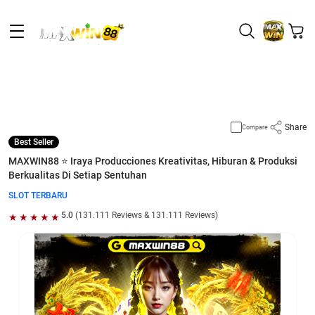
Supported by
MAXWIN88
Share
Compare
Best Seller
MAXWIN88 ⭐ Iraya Producciones Kreativitas, Hiburan & Produksi
Berkualitas Di Setiap Sentuhan
SLOT TERBARU
5.0
(131.111 Reviews & 131.111 Reviews)