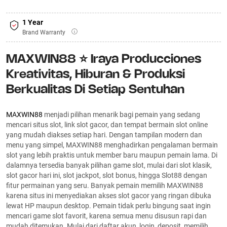
1 Year
Brand Warranty
MAXWIN88 ⭐ Iraya Producciones
Kreativitas, Hiburan & Produksi
Berkualitas Di Setiap Sentuhan
MAXWIN88
menjadi pilihan menarik bagi pemain yang sedang
mencari situs slot, link slot gacor, dan tempat bermain slot online
yang mudah diakses setiap hari. Dengan tampilan modern dan
menu yang simpel, MAXWIN88 menghadirkan pengalaman bermain
slot yang lebih praktis untuk member baru maupun pemain lama. Di
dalamnya tersedia banyak pilihan game slot, mulai dari slot klasik,
slot gacor hari ini, slot jackpot, slot bonus, hingga Slot88 dengan
fitur permainan yang seru. Banyak pemain memilih MAXWIN88
karena situs ini menyediakan akses slot gacor yang ringan dibuka
lewat HP maupun desktop. Pemain tidak perlu bingung saat ingin
mencari game slot favorit, karena semua menu disusun rapi dan
mudah ditemukan. Mulai dari daftar akun, login, deposit, memilih