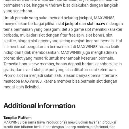
permainan slot, hingga withdraw bisa dilakukan dengan langkah
yang sederhana.
Untuk pemain yang suka mencari peluang jackpot, MAXWIN88
menyediakan berbagai pilihan
slot jackpot
dan
slot maxwin
dengan
tema permainan yang beragam. Setiap game slot memiliki karakter
berbeda, mulai dari slot dengan fitur free spin, slot bonus, slot
scatter, hingga slot gacor yang sering menjadi incaran pemain. Hal
ini membuat pengalaman bermain slot di MAXWIN88 terasa lebih
hidup dan tidak membosankan. MAXWIN88 juga menghadirkan
promo slot yang menarik untuk menambah keseruan bermain.
Tersedia bonus new member, bonus deposit harian, cashback, spin
gratis, dan event slot jackpot yang bisa diikuti sesuai ketentuan.
Promo slot ini menjadi salah satu alasan banyak pemain tertarik
mencoba MAXWIN88, karena member bisa bermain slot dengan
modal lebih fleksibel.
Additional Information
Tampilan Platform
MAXWIN88 bersama Iraya Producciones mewujudkan layanan produksi
kreatif dan hiburan berkualitas dengan konsep modern, profesional, dan