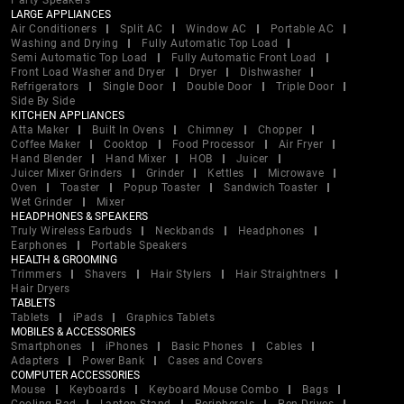
Party Speakers
LARGE APPLIANCES
Air Conditioners
Split AC
Window AC
Portable AC
Washing and Drying
Fully Automatic Top Load
Semi Automatic Top Load
Fully Automatic Front Load
Front Load Washer and Dryer
Dryer
Dishwasher
Refrigerators
Single Door
Double Door
Triple Door
Side By Side
KITCHEN APPLIANCES
Atta Maker
Built In Ovens
Chimney
Chopper
Coffee Maker
Cooktop
Food Processor
Air Fryer
Hand Blender
Hand Mixer
HOB
Juicer
Juicer Mixer Grinders
Grinder
Kettles
Microwave
Oven
Toaster
Popup Toaster
Sandwich Toaster
Wet Grinder
Mixer
HEADPHONES & SPEAKERS
Truly Wireless Earbuds
Neckbands
Headphones
Earphones
Portable Speakers
HEALTH & GROOMING
Trimmers
Shavers
Hair Stylers
Hair Straightners
Hair Dryers
TABLETS
Tablets
iPads
Graphics Tablets
MOBILES & ACCESSORIES
Smartphones
iPhones
Basic Phones
Cables
Adapters
Power Bank
Cases and Covers
COMPUTER ACCESSORIES
Mouse
Keyboards
Keyboard Mouse Combo
Bags