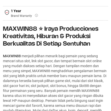
1 Year
Brand Warranty
MAXWIN88 ⭐ Iraya Producciones
Kreativitas, Hiburan & Produksi
Berkualitas Di Setiap Sentuhan
MAXWIN88
menjadi pilihan menarik bagi pemain yang sedang
mencari situs slot, link slot gacor, dan tempat bermain slot online
yang mudah diakses setiap hari. Dengan tampilan modern dan
menu yang simpel, MAXWIN88 menghadirkan pengalaman bermain
slot yang lebih praktis untuk member baru maupun pemain lama. Di
dalamnya tersedia banyak pilihan game slot, mulai dari slot klasik,
slot gacor hari ini, slot jackpot, slot bonus, hingga Slot88 dengan
fitur permainan yang seru. Banyak pemain memilih MAXWIN88
karena situs ini menyediakan akses slot gacor yang ringan dibuka
lewat HP maupun desktop. Pemain tidak perlu bingung saat ingin
mencari game slot favorit, karena semua menu disusun rapi dan
mudah ditemukan. Mulai dari daftar akun, login, deposit, memilih