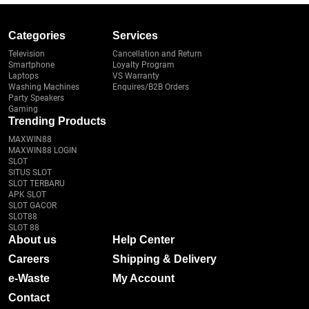
Categories
Services
Television
Cancellation and Return
Smartphone
Loyalty Program
Laptops
VS Warranty
Washing Machines
Enquires/B2B Orders
Party Speakers
Gaming
Trending Products
MAXWIN88
MAXWIN88 LOGIN
SLOT
SITUS SLOT
SLOT TERBARU
APK SLOT
SLOT GACOR
SLOT88
SLOT 88
About us
Help Center
Careers
Shipping & Delivery
e-Waste
My Account
Contact