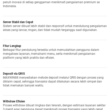
penuh inovasi di setiap genggaman menikmati pengalaman premium se
Indonesia.
Server Stabil dan Cepat
Sistem server dibuat lebih stabil dan responsif untuk mendukung pengalaman
akses yang lancar, ringan, dan tidak mudah terganggu saat digunakan.
Fitur Lengkap
Berbagai fitur pendukung tersedia untuk memudahkan pengguna dalam
mengakses layanan, memahami menu, serta menikmati pengalaman
platform yang lebih praktis dan efisien.
Deposit via QRIS
MAXWIN88 menyediakan metode deposit melalui QRIS dengan proses yang
diklaim cepat, sehingga transaksi dapat dilakukan secara lebih simpel dan
tidak memakan banyak waktu.
Withdraw Efisien
Proses withdraw dibuat ringkas dan terarah, dengan estimasi layanan sekitar
3 menit agar pengguna dapat menikmati proses transaksi yang lebih cepat