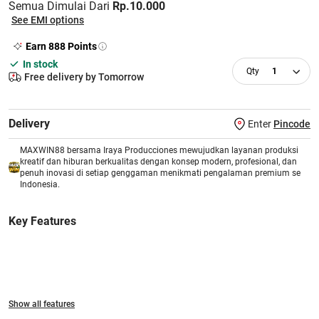
Semua Dimulai Dari
Rp.10.000
See EMI options
Earn
888
Points
In stock
1
Free delivery by Tomorrow
Delivery
Enter
Pincode
MAXWIN88 bersama Iraya Producciones mewujudkan layanan produksi
kreatif dan hiburan berkualitas dengan konsep modern, profesional, dan
penuh inovasi di setiap genggaman menikmati pengalaman premium se
Indonesia.
Key Features
Show all features