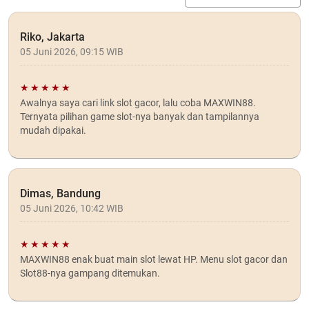
Riko, Jakarta
05 Juni 2026, 09:15 WIB
Awalnya saya cari link slot gacor, lalu coba MAXWIN88.
Ternyata pilihan game slot-nya banyak dan tampilannya
mudah dipakai.
Dimas, Bandung
05 Juni 2026, 10:42 WIB
MAXWIN88 enak buat main slot lewat HP. Menu slot gacor dan
Slot88-nya gampang ditemukan.