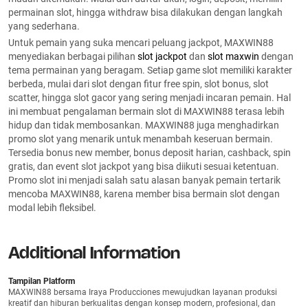
permainan slot, hingga withdraw bisa dilakukan dengan langkah
yang sederhana.
Untuk pemain yang suka mencari peluang jackpot, MAXWIN88
menyediakan berbagai pilihan
slot jackpot
dan
slot maxwin
dengan
tema permainan yang beragam. Setiap game slot memiliki karakter
berbeda, mulai dari slot dengan fitur free spin, slot bonus, slot
scatter, hingga slot gacor yang sering menjadi incaran pemain. Hal
ini membuat pengalaman bermain slot di MAXWIN88 terasa lebih
hidup dan tidak membosankan. MAXWIN88 juga menghadirkan
promo slot yang menarik untuk menambah keseruan bermain.
Tersedia bonus new member, bonus deposit harian, cashback, spin
gratis, dan event slot jackpot yang bisa diikuti sesuai ketentuan.
Promo slot ini menjadi salah satu alasan banyak pemain tertarik
mencoba MAXWIN88, karena member bisa bermain slot dengan
modal lebih fleksibel.
Additional Information
Tampilan Platform
MAXWIN88 bersama Iraya Producciones mewujudkan layanan produksi
kreatif dan hiburan berkualitas dengan konsep modern, profesional, dan