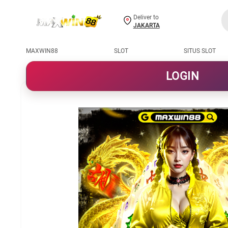
Supported by
MAXWIN88
Deliver to
JAKARTA
MAXWIN88
SLOT
SITUS SLOT
LOGIN