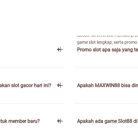
game slot lengkap, serta promo
Promo slot apa saja yang 
ine yang menyediakan berbagai
Promo slot yang tersedia melip
t88, slot jackpot, dan slot maxwin
deposit, cashback, spin gratis, d
n slot gacor hari ini?
Apakah MAXWIN88 bisa dim
i pilihan slot gacor hari ini
Bisa. MAXWIN88 dirancang aga
pemain dan gaya bermain masing-
bermain slot dan slot gacor mel
tuk member baru?
desktop.
Apakah ada game Slot88 