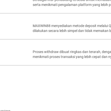
serta menikmati pengalaman platform yang lebih pr
MAXWIN88 menyediakan metode deposit melalui QRI
dilakukan secara lebih simpel dan tidak memakan 
Proses withdraw dibuat ringkas dan terarah, deng
menikmati proses transaksi yang lebih cepat dan 
er stories, insights, and experiences shared in our reviews.