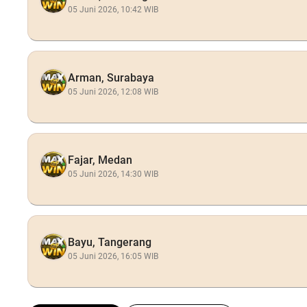
05 Juni 2026, 10:42 WIB
Arman, Surabaya
05 Juni 2026, 12:08 WIB
Fajar, Medan
05 Juni 2026, 14:30 WIB
Bayu, Tangerang
05 Juni 2026, 16:05 WIB