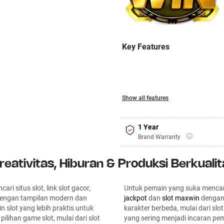
Key Features
Show all features
1 Year
Brand Warranty
tivitas, Hiburan & Produksi Berkualit
i situs slot, link slot gacor,
Untuk pemain yang suka mencar
 Dengan tampilan modern dan
jackpot
dan
slot maxwin
dengan 
lot yang lebih praktis untuk
karakter berbeda, mulai dari slot 
ihan game slot, mulai dari slot
yang sering menjadi incaran p