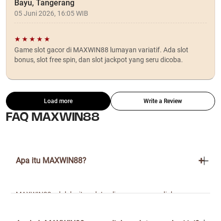
Bayu, Tangerang
05 Juni 2026, 16:05 WIB
Game slot gacor di MAXWIN88 lumayan variatif. Ada slot
bonus, slot free spin, dan slot jackpot yang seru dicoba.
Load more
Write a Review
FAQ MAXWIN88
Apa itu MAXWIN88?
MAXWIN88 adalah situs slot online yang menyediakan
berbagai pilihan game slot, slot gacor, Slot88, slot jackpot, dan
slot maxwin dengan akses mudah.