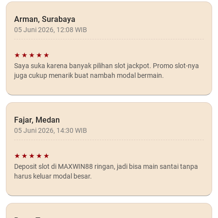
Arman, Surabaya
05 Juni 2026, 12:08 WIB
Saya suka karena banyak pilihan slot jackpot. Promo slot-nya
juga cukup menarik buat nambah modal bermain.
Fajar, Medan
05 Juni 2026, 14:30 WIB
Deposit slot di MAXWIN88 ringan, jadi bisa main santai tanpa
harus keluar modal besar.