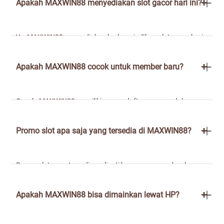
Apakah MAXWIN88 menyediakan slot gacor hari ini?
Ya, MAXWIN88 menyediakan berbagai pilihan slot gacor hari
ini yang bisa dipilih sesuai selera pemain dan gaya bermain
masing-masing.
Apakah MAXWIN88 cocok untuk member baru?
Cocok. MAXWIN88 memiliki proses daftar yang mudah,
pilihan game slot lengkap, serta promo slot untuk member
baru.
Promo slot apa saja yang tersedia di MAXWIN88?
Promo slot yang tersedia meliputi bonus new member, bonus
deposit, cashback, spin gratis, dan event slot jackpot tertentu.
Apakah MAXWIN88 bisa dimainkan lewat HP?