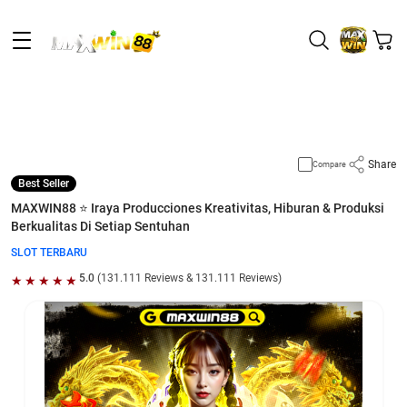
Supported by
MAXWIN88
Share
Compare
Best Seller
MAXWIN88 ⭐ Iraya Producciones Kreativitas, Hiburan & Produksi
Berkualitas Di Setiap Sentuhan
SLOT TERBARU
5.0
(131.111 Reviews & 131.111 Reviews)