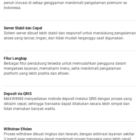
penuh inovasi di setiap genggaman menikmati pengalaman premium se
Indonesia.
Server Stabil dan Cepat
Sistem server dibuat lebih stabil dan responsif untuk mendukung pengalaman
akses yang lancar, ringan, dan tidak mudah terganggu saat digunakan.
Fitur Lengkap
Berbagai fitur pendukung tersedia untuk memudahkan pengguna dalam
mengakses layanan, memahami menu, serta menikmati pengalaman
platform yang lebih praktis dan efisien.
Deposit via QRIS
MAXWIN88 menyediakan metode deposit melalui QRIS dengan proses yang
diklaim cepat, sehingga transaksi dapat dilakukan secara lebih simpel dan
tidak memakan banyak waktu.
Withdraw Efisien
Proses withdraw dibuat ringkas dan terarah, dengan estimasi layanan sekitar
3 menit agar pengguna dapat menikmati proses transaksi yang lebih cepat