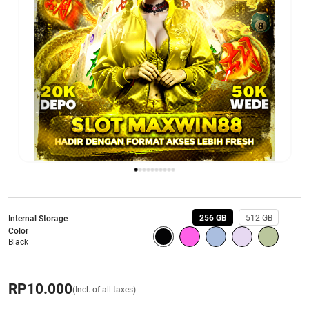
256 GB
512 GB
Internal Storage
Color
Black
RP
10.000
(Incl. of all taxes)