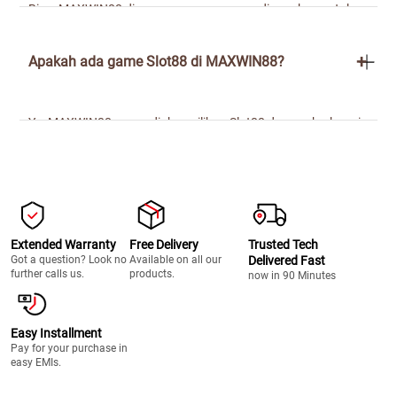
Bisa. MAXWIN88 dirancang agar nyaman digunakan untuk
bermain slot dan slot gacor melalui smartphone, tablet,
maupun desktop.
Apakah ada game Slot88 di MAXWIN88?
Ya, MAXWIN88 menyediakan pilihan Slot88 dengan berbagai
tema permainan slot yang menarik.
Extended Warranty
Free Delivery
Trusted Tech
Got a question? Look no
Available on all our
Delivered Fast
further calls us.
products.
now in 90 Minutes
Easy Installment
Pay for your purchase in
easy EMIs.