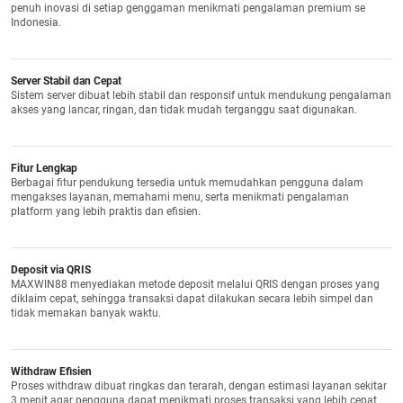
penuh inovasi di setiap genggaman menikmati pengalaman premium se
Indonesia.
Server Stabil dan Cepat
Sistem server dibuat lebih stabil dan responsif untuk mendukung pengalaman
akses yang lancar, ringan, dan tidak mudah terganggu saat digunakan.
Fitur Lengkap
Berbagai fitur pendukung tersedia untuk memudahkan pengguna dalam
mengakses layanan, memahami menu, serta menikmati pengalaman
platform yang lebih praktis dan efisien.
Deposit via QRIS
MAXWIN88 menyediakan metode deposit melalui QRIS dengan proses yang
diklaim cepat, sehingga transaksi dapat dilakukan secara lebih simpel dan
tidak memakan banyak waktu.
Withdraw Efisien
Proses withdraw dibuat ringkas dan terarah, dengan estimasi layanan sekitar
3 menit agar pengguna dapat menikmati proses transaksi yang lebih cepat