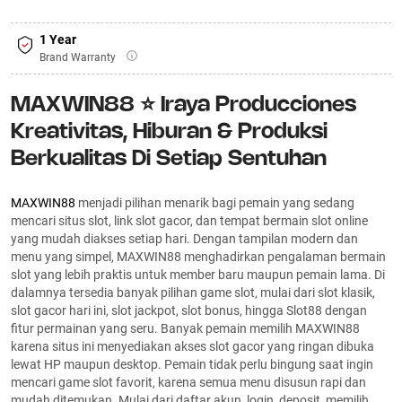
1 Year
Brand Warranty
MAXWIN88 ⭐ Iraya Producciones
Kreativitas, Hiburan & Produksi
Berkualitas Di Setiap Sentuhan
MAXWIN88
menjadi pilihan menarik bagi pemain yang sedang
mencari situs slot, link slot gacor, dan tempat bermain slot online
yang mudah diakses setiap hari. Dengan tampilan modern dan
menu yang simpel, MAXWIN88 menghadirkan pengalaman bermain
slot yang lebih praktis untuk member baru maupun pemain lama. Di
dalamnya tersedia banyak pilihan game slot, mulai dari slot klasik,
slot gacor hari ini, slot jackpot, slot bonus, hingga Slot88 dengan
fitur permainan yang seru. Banyak pemain memilih MAXWIN88
karena situs ini menyediakan akses slot gacor yang ringan dibuka
lewat HP maupun desktop. Pemain tidak perlu bingung saat ingin
mencari game slot favorit, karena semua menu disusun rapi dan
mudah ditemukan. Mulai dari daftar akun, login, deposit, memilih