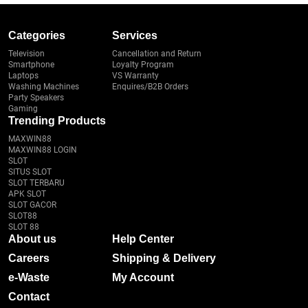
Categories
Services
Television
Cancellation and Return
Smartphone
Loyalty Program
Laptops
VS Warranty
Washing Machines
Enquires/B2B Orders
Party Speakers
Gaming
Trending Products
MAXWIN88
MAXWIN88 LOGIN
SLOT
SITUS SLOT
SLOT TERBARU
APK SLOT
SLOT GACOR
SLOT88
SLOT 88
About us
Help Center
Careers
Shipping & Delivery
e-Waste
My Account
Contact