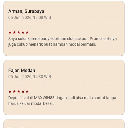
Arman, Surabaya
05 Juni 2026, 12:08 WIB
Saya suka karena banyak pilihan slot jackpot. Promo slot-nya
juga cukup menarik buat nambah modal bermain.
Fajar, Medan
05 Juni 2026, 14:30 WIB
Deposit slot di MAXWIN88 ringan, jadi bisa main santai tanpa
harus keluar modal besar.