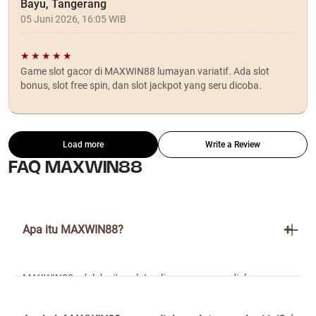
Bayu, Tangerang
05 Juni 2026, 16:05 WIB
Game slot gacor di MAXWIN88 lumayan variatif. Ada slot
bonus, slot free spin, dan slot jackpot yang seru dicoba.
Load more
Write a Review
FAQ MAXWIN88
Apa itu MAXWIN88?
MAXWIN88 adalah situs slot online yang menyediakan
berbagai pilihan game slot, slot gacor, Slot88, slot jackpot, dan
slot maxwin dengan akses mudah.