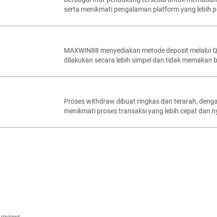
serta menikmati pengalaman platform yang lebih pr
MAXWIN88 menyediakan metode deposit melalui QRI
dilakukan secara lebih simpel dan tidak memakan 
Proses withdraw dibuat ringkas dan terarah, deng
menikmati proses transaksi yang lebih cepat dan 
er stories, insights, and experiences shared in our reviews.