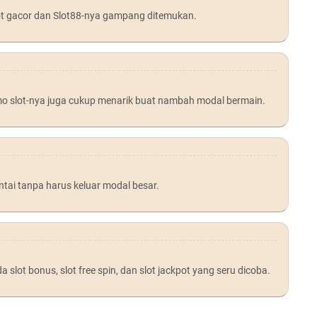
ot gacor dan Slot88-nya gampang ditemukan.
omo slot-nya juga cukup menarik buat nambah modal bermain.
ntai tanpa harus keluar modal besar.
slot bonus, slot free spin, dan slot jackpot yang seru dicoba.