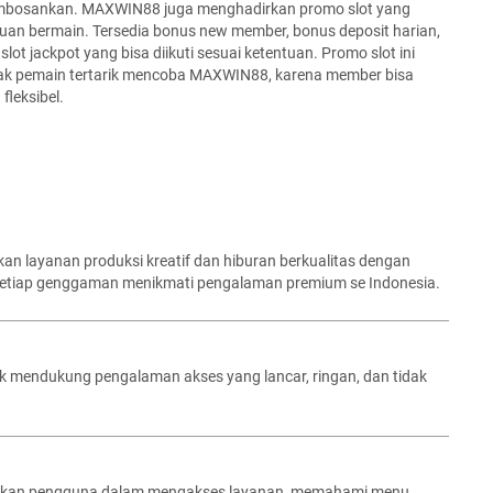
membosankan. MAXWIN88 juga menghadirkan promo slot yang
an bermain. Tersedia bonus new member, bonus deposit harian,
slot jackpot yang bisa diikuti sesuai ketentuan. Promo slot ini
yak pemain tertarik mencoba MAXWIN88, karena member bisa
fleksibel.
 layanan produksi kreatif dan hiburan berkualitas dengan
i setiap genggaman menikmati pengalaman premium se Indonesia.
ntuk mendukung pengalaman akses yang lancar, ringan, dan tidak
ahkan pengguna dalam mengakses layanan, memahami menu,