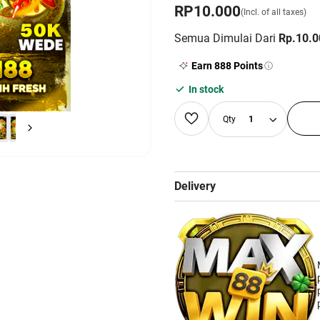
RP
10.000
(Incl. of all taxes)
Semua Dimulai Dari
Rp.10.0
Earn
888
Points
In stock
1
Delivery