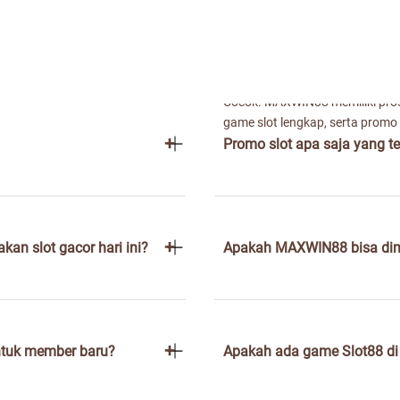
game slot lengkap, serta promo
Promo slot apa saja yang 
ine yang menyediakan berbagai
Promo slot yang tersedia melip
t88, slot jackpot, dan slot maxwin
deposit, cashback, spin gratis, d
n slot gacor hari ini?
Apakah MAXWIN88 bisa dim
i pilihan slot gacor hari ini
Bisa. MAXWIN88 dirancang aga
pemain dan gaya bermain masing-
bermain slot dan slot gacor mel
tuk member baru?
desktop.
Apakah ada game Slot88 