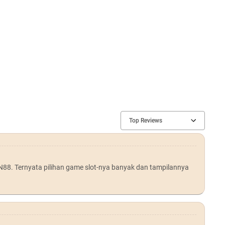
Top Reviews
IN88. Ternyata pilihan game slot-nya banyak dan tampilannya