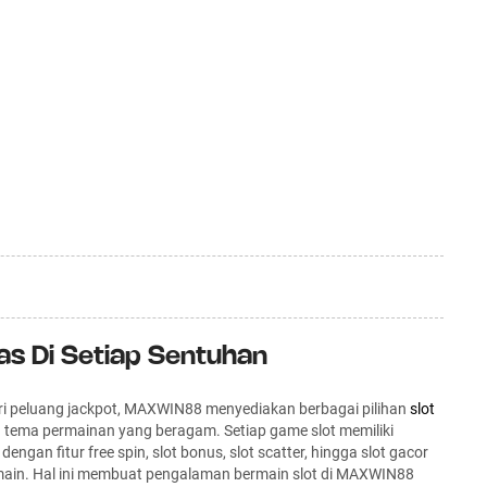
as Di Setiap Sentuhan
i peluang jackpot, MAXWIN88 menyediakan berbagai pilihan
slot
tema permainan yang beragam. Setiap game slot memiliki
dengan fitur free spin, slot bonus, slot scatter, hingga slot gacor
emain. Hal ini membuat pengalaman bermain slot di MAXWIN88