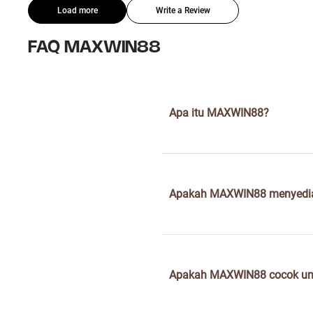
Load more
Write a Review
FAQ MAXWIN88
Apa itu MAXWIN88?
MAXWIN88 adalah situs slot onl
pilihan game slot, slot gacor, Slo
dengan akses mudah.
Apakah MAXWIN88 menyediaka
Ya, MAXWIN88 menyediakan berbaga
yang bisa dipilih sesuai selera 
masing.
Apakah MAXWIN88 cocok un