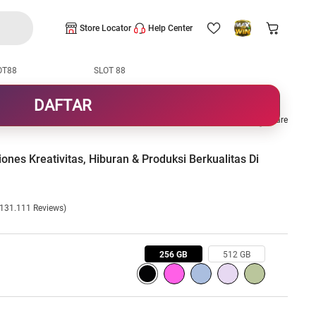
Store Locator
Help Center
OT88
SLOT 88
DAFTAR
Share
Compare
es Kreativitas, Hiburan & Produksi Berkualitas Di
 131.111 Reviews)
256 GB
512 GB