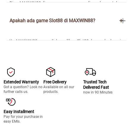
Bisa. MAXWIN88 dirancang agar nyaman digunakan untuk
bermain slot dan slot gacor melalui smartphone, tablet,
maupun desktop.
Apakah ada game Slot88 di MAXWIN88?
Ya, MAXWIN88 menyediakan pilihan Slot88 dengan berbagai
tema permainan slot yang menarik.
Extended Warranty
Free Delivery
Trusted Tech
Got a question? Look no
Available on all our
Delivered Fast
further calls us.
products.
now in 90 Minutes
Easy Installment
Pay for your purchase in
easy EMIs.