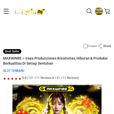
Supported by
MAXWIN88
Share
Compare
Best Seller
MAXWIN88 ⭐ Iraya Producciones Kreativitas, Hiburan & Produksi
Berkualitas Di Setiap Sentuhan
SLOT TERBARU
5.0
(131.111 Reviews & 131.111 Reviews)