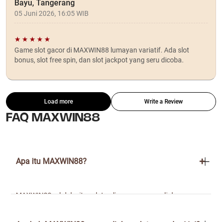
Bayu, Tangerang
05 Juni 2026, 16:05 WIB
Game slot gacor di MAXWIN88 lumayan variatif. Ada slot
bonus, slot free spin, dan slot jackpot yang seru dicoba.
Load more
Write a Review
FAQ MAXWIN88
Apa itu MAXWIN88?
MAXWIN88 adalah situs slot online yang menyediakan
berbagai pilihan game slot, slot gacor, Slot88, slot jackpot, dan
slot maxwin dengan akses mudah.