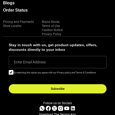
Blogs
Order Status
Pricing and Payments
Brand Stores
Store Locator
Terms of Use
Caution Notice
Privacy Policy
Stay in touch with us, get product updates, offers,
discounts directly to your inbox
Enter Email Address
By selecting this option you agree with our Privacy policy and Terms & Conditions
Subscribe
Follow us on Socials
Download The Service App