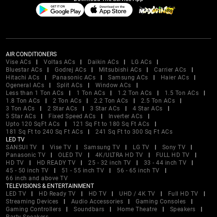
AIR CONDITIONERS
Vise ACs
Voltas ACs
Daikin ACs
LG ACs
Bluestar ACs
Godrej ACs
Mitsubishi ACs
Carrier ACs
Hitachi ACs
Panasonic ACs
Samsung ACs
Haier ACs
Ogeneral ACs
Split ACs
Window ACs
Less than 1 Ton ACs
1 Ton ACs
1.2 Ton ACs
1.5 Ton ACs
1.8 Ton ACs
2 Ton ACs
2.2 Ton ACs
2.5 Ton ACs
3 Ton ACs
2 Star ACs
3 Star ACs
4 Star ACs
5 Star ACs
Fixed Speed ACs
Inverter ACs
Upto 120 SqFt ACs
121 Sq Ft to 180 Sq Ft ACs
181 Sq Ft to 240 Sq Ft ACs
241 Sq Ft to 300 Sq Ft ACs
LED TV
SANSUI TV
Vise TV
Samsung TV
LG TV
Sony TV
Panasonic TV
OLED TV
4K/ULTRA HD TV
FULL HD TV
HD TV
HD READY TV
25 - 32 inch TV
33 - 44 inch TV
45 - 50 inch TV
51 - 55 inch TV
56 - 65 inch TV
66 inch and above TV
TELEVISIONS & ENTERTAINMENT
LED TV
HD Ready TV
HD TV
UHD / 4K TV
Full HD TV
Streaming Devices
Audio Accessories
Gaming Consoles
Gaming Controllers
Soundbars
Home Theatre
Speakers