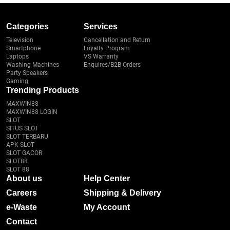
Categories
Services
Television
Cancellation and Return
Smartphone
Loyalty Program
Laptops
VS Warranty
Washing Machines
Enquires/B2B Orders
Party Speakers
Gaming
Trending Products
MAXWIN88
MAXWIN88 LOGIN
SLOT
SITUS SLOT
SLOT TERBARU
APK SLOT
SLOT GACOR
SLOT88
SLOT 88
About us
Help Center
Careers
Shipping & Delivery
e-Waste
My Account
Contact