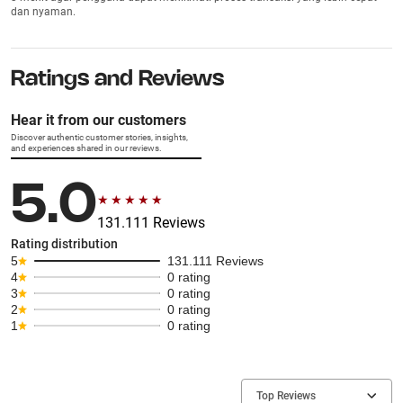
dan nyaman.
Ratings and Reviews
Hear it from our customers
Discover authentic customer stories, insights,
and experiences shared in our reviews.
5.0
131.111 Reviews
Rating distribution
5
131.111 Reviews
4
0 rating
3
0 rating
2
0 rating
1
0 rating
Top Reviews