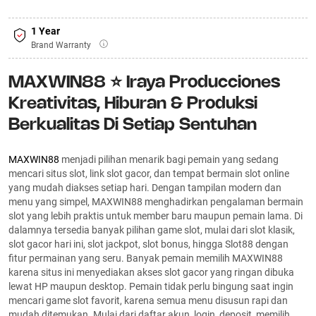
1 Year
Brand Warranty
MAXWIN88 ⭐ Iraya Producciones
Kreativitas, Hiburan & Produksi
Berkualitas Di Setiap Sentuhan
MAXWIN88
menjadi pilihan menarik bagi pemain yang sedang
mencari situs slot, link slot gacor, dan tempat bermain slot online
yang mudah diakses setiap hari. Dengan tampilan modern dan
menu yang simpel, MAXWIN88 menghadirkan pengalaman bermain
slot yang lebih praktis untuk member baru maupun pemain lama. Di
dalamnya tersedia banyak pilihan game slot, mulai dari slot klasik,
slot gacor hari ini, slot jackpot, slot bonus, hingga Slot88 dengan
fitur permainan yang seru. Banyak pemain memilih MAXWIN88
karena situs ini menyediakan akses slot gacor yang ringan dibuka
lewat HP maupun desktop. Pemain tidak perlu bingung saat ingin
mencari game slot favorit, karena semua menu disusun rapi dan
mudah ditemukan. Mulai dari daftar akun, login, deposit, memilih