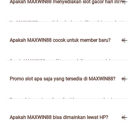
Apakah MAXWIN88 menyediakan slot gacor hari ini?
Ya, MAXWIN88 menyediakan berbagai pilihan slot gacor hari
ini yang bisa dipilih sesuai selera pemain dan gaya bermain
masing-masing.
Apakah MAXWIN88 cocok untuk member baru?
Cocok. MAXWIN88 memiliki proses daftar yang mudah,
pilihan game slot lengkap, serta promo slot untuk member
baru.
Promo slot apa saja yang tersedia di MAXWIN88?
Promo slot yang tersedia meliputi bonus new member, bonus
deposit, cashback, spin gratis, dan event slot jackpot tertentu.
Apakah MAXWIN88 bisa dimainkan lewat HP?