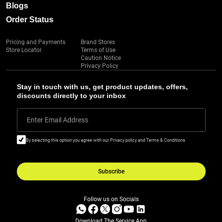
Blogs
Order Status
Pricing and Payments
Brand Stores
Store Locator
Terms of Use
Caution Notice
Privacy Policy
Stay in touch with us, get product updates, offers,
discounts directly to your inbox
Enter Email Address
By selecting this option you agree with our Privacy policy and Terms & Conditions
Subscribe
Follow us on Socials
Download The Service App