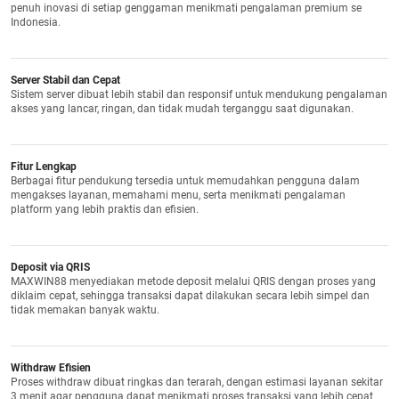
penuh inovasi di setiap genggaman menikmati pengalaman premium se
Indonesia.
Server Stabil dan Cepat
Sistem server dibuat lebih stabil dan responsif untuk mendukung pengalaman
akses yang lancar, ringan, dan tidak mudah terganggu saat digunakan.
Fitur Lengkap
Berbagai fitur pendukung tersedia untuk memudahkan pengguna dalam
mengakses layanan, memahami menu, serta menikmati pengalaman
platform yang lebih praktis dan efisien.
Deposit via QRIS
MAXWIN88 menyediakan metode deposit melalui QRIS dengan proses yang
diklaim cepat, sehingga transaksi dapat dilakukan secara lebih simpel dan
tidak memakan banyak waktu.
Withdraw Efisien
Proses withdraw dibuat ringkas dan terarah, dengan estimasi layanan sekitar
3 menit agar pengguna dapat menikmati proses transaksi yang lebih cepat