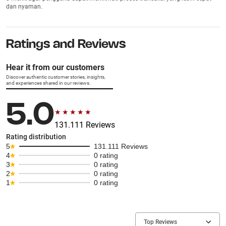
dan nyaman.
Ratings and Reviews
Hear it from our customers
Discover authentic customer stories, insights,
and experiences shared in our reviews.
5.0
131.111 Reviews
Rating distribution
5
131.111 Reviews
4
0 rating
3
0 rating
2
0 rating
1
0 rating
Top Reviews