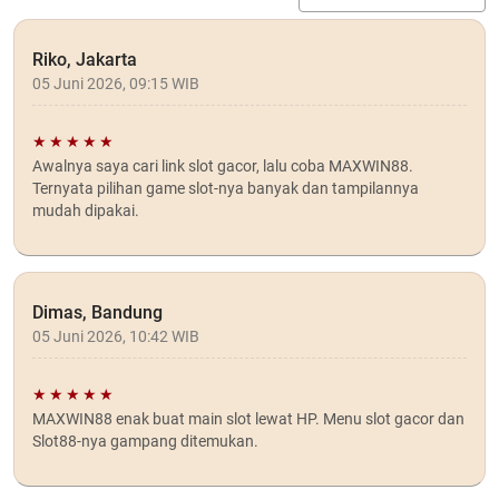
Riko, Jakarta
05 Juni 2026, 09:15 WIB
Awalnya saya cari link slot gacor, lalu coba MAXWIN88.
Ternyata pilihan game slot-nya banyak dan tampilannya
mudah dipakai.
Dimas, Bandung
05 Juni 2026, 10:42 WIB
MAXWIN88 enak buat main slot lewat HP. Menu slot gacor dan
Slot88-nya gampang ditemukan.