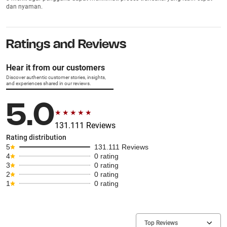
dan nyaman.
Ratings and Reviews
Hear it from our customers
Discover authentic customer stories, insights,
and experiences shared in our reviews.
5.0
131.111 Reviews
Rating distribution
5
131.111 Reviews
4
0 rating
3
0 rating
2
0 rating
1
0 rating
Top Reviews