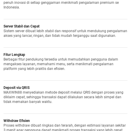
penuh inovasi di setiap genggaman menikmati pengalaman premium se
Indonesia.
Server Stabil dan Cepat
Sistem server dibuat lebih stabil dan responsif untuk mendukung pengalaman
akses yang lancar, ringan, dan tidak mudah terganggu saat digunakan.
Fitur Lengkap
Berbagai fitur pendukung tersedia untuk memudahkan pengguna dalam
mengakses layanan, memahami menu, serta menikmati pengalaman
platform yang lebih praktis dan efisien.
Deposit via QRIS
MAXWIN88 menyediakan metode deposit melalui QRIS dengan proses yang
diklaim cepat, sehingga transaksi dapat dilakukan secara lebih simpel dan
tidak memakan banyak waktu.
Withdraw Efisien
Proses withdraw dibuat ringkas dan terarah, dengan estimasi layanan sekitar
3 menit agar pengguna dapat menikmati proses transaksi yang lebih cepat