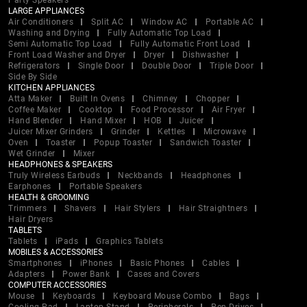
Party Speakers
LARGE APPLIANCES
Air Conditioners
Split AC
Window AC
Portable AC
Washing and Drying
Fully Automatic Top Load
Semi Automatic Top Load
Fully Automatic Front Load
Front Load Washer and Dryer
Dryer
Dishwasher
Refrigerators
Single Door
Double Door
Triple Door
Side By Side
KITCHEN APPLIANCES
Atta Maker
Built In Ovens
Chimney
Chopper
Coffee Maker
Cooktop
Food Processor
Air Fryer
Hand Blender
Hand Mixer
HOB
Juicer
Juicer Mixer Grinders
Grinder
Kettles
Microwave
Oven
Toaster
Popup Toaster
Sandwich Toaster
Wet Grinder
Mixer
HEADPHONES & SPEAKERS
Truly Wireless Earbuds
Neckbands
Headphones
Earphones
Portable Speakers
HEALTH & GROOMING
Trimmers
Shavers
Hair Stylers
Hair Straightners
Hair Dryers
TABLETS
Tablets
iPads
Graphics Tablets
MOBILES & ACCESSORIES
Smartphones
iPhones
Basic Phones
Cables
Adapters
Power Bank
Cases and Covers
COMPUTER ACCESSORIES
Mouse
Keyboards
Keyboard Mouse Combo
Bags