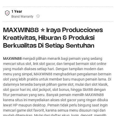
1 Year
Brand Warranty
MAXWIN88 ⭐ Iraya Producciones
Kreativitas, Hiburan & Produksi
Berkualitas Di Setiap Sentuhan
MAXWIN88
menjadi pilihan menarik bagi pemain yang sedang
mencari situs slot, link slot gacor, dan tempat bermain slot online
yang mudah diakses setiap hari. Dengan tampilan modern dan
menu yang simpel, MAXWIN88 menghadirkan pengalaman bermain
slot yang lebih praktis untuk member baru maupun pemain lama. Di
dalamnya tersedia banyak pilihan game slot, mulai dari slot klasik,
slot gacor hari ini, slot jackpot, slot bonus, hingga Slot88 dengan
fitur permainan yang seru. Banyak pemain memilih MAXWIN88
karena situs ini menyediakan akses slot gacor yang ringan dibuka
lewat HP maupun desktop. Pemain tidak perlu bingung saat ingin
mencari game slot favorit, karena semua menu disusun rapi dan
mudah ditemukan. Mulai dari daftar akun, login, deposit, memilih