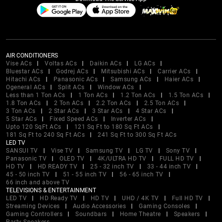
AIR CONDITIONERS
Vise ACs
Voltas ACs
Daikin ACs
LG ACs
Bluestar ACs
Godrej ACs
Mitsubishi ACs
Carrier ACs
Hitachi ACs
Panasonic ACs
Samsung ACs
Haier ACs
Ogeneral ACs
Split ACs
Window ACs
Less than 1 Ton ACs
1 Ton ACs
1.2 Ton ACs
1.5 Ton ACs
1.8 Ton ACs
2 Ton ACs
2.2 Ton ACs
2.5 Ton ACs
3 Ton ACs
2 Star ACs
3 Star ACs
4 Star ACs
5 Star ACs
Fixed Speed ACs
Inverter ACs
Upto 120 SqFt ACs
121 Sq Ft to 180 Sq Ft ACs
181 Sq Ft to 240 Sq Ft ACs
241 Sq Ft to 300 Sq Ft ACs
LED TV
SANSUI TV
Vise TV
Samsung TV
LG TV
Sony TV
Panasonic TV
OLED TV
4K/ULTRA HD TV
FULL HD TV
HD TV
HD READY TV
25 - 32 inch TV
33 - 44 inch TV
45 - 50 inch TV
51 - 55 inch TV
56 - 65 inch TV
66 inch and above TV
TELEVISIONS & ENTERTAINMENT
LED TV
HD Ready TV
HD TV
UHD / 4K TV
Full HD TV
Streaming Devices
Audio Accessories
Gaming Consoles
Gaming Controllers
Soundbars
Home Theatre
Speakers