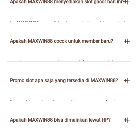
Apakah MAXWIN88 menyediakan slot gacor hari ini?
Ya, MAXWIN88 menyediakan berbagai pilihan slot gacor hari
ini yang bisa dipilih sesuai selera pemain dan gaya bermain
masing-masing.
Apakah MAXWIN88 cocok untuk member baru?
Cocok. MAXWIN88 memiliki proses daftar yang mudah,
pilihan game slot lengkap, serta promo slot untuk member
baru.
Promo slot apa saja yang tersedia di MAXWIN88?
Promo slot yang tersedia meliputi bonus new member, bonus
deposit, cashback, spin gratis, dan event slot jackpot tertentu.
Apakah MAXWIN88 bisa dimainkan lewat HP?