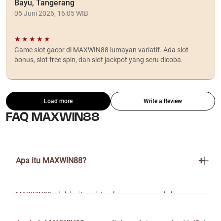
Bayu, Tangerang
05 Juni 2026, 16:05 WIB
Game slot gacor di MAXWIN88 lumayan variatif. Ada slot
bonus, slot free spin, dan slot jackpot yang seru dicoba.
Load more
Write a Review
FAQ MAXWIN88
Apa itu MAXWIN88?
MAXWIN88 adalah situs slot online yang menyediakan
berbagai pilihan game slot, slot gacor, Slot88, slot jackpot, dan
slot maxwin dengan akses mudah.