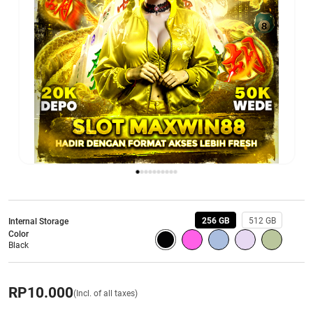
256 GB
512 GB
Internal Storage
Color
Black
RP
10.000
(Incl. of all taxes)