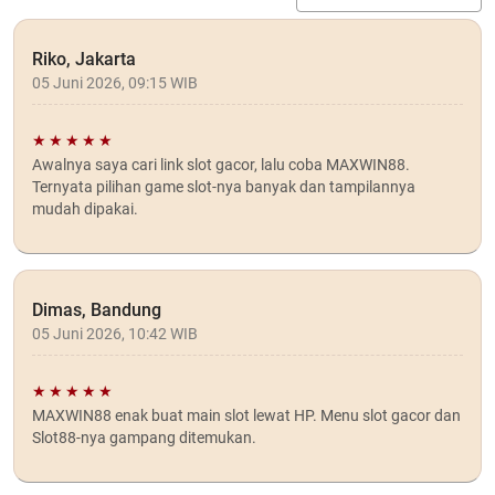
Riko, Jakarta
05 Juni 2026, 09:15 WIB
Awalnya saya cari link slot gacor, lalu coba MAXWIN88.
Ternyata pilihan game slot-nya banyak dan tampilannya
mudah dipakai.
Dimas, Bandung
05 Juni 2026, 10:42 WIB
MAXWIN88 enak buat main slot lewat HP. Menu slot gacor dan
Slot88-nya gampang ditemukan.