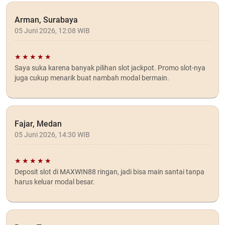
Arman, Surabaya
05 Juni 2026, 12:08 WIB
Saya suka karena banyak pilihan slot jackpot. Promo slot-nya
juga cukup menarik buat nambah modal bermain.
Fajar, Medan
05 Juni 2026, 14:30 WIB
Deposit slot di MAXWIN88 ringan, jadi bisa main santai tanpa
harus keluar modal besar.