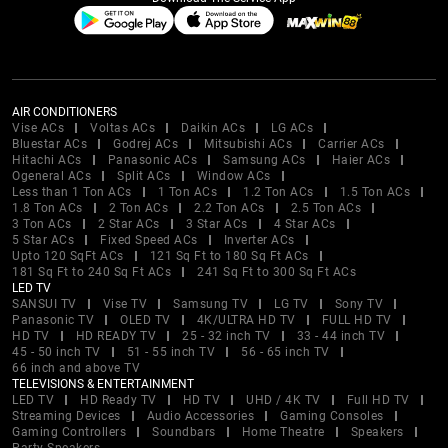
AIR CONDITIONERS
Vise ACs
Voltas ACs
Daikin ACs
LG ACs
Bluestar ACs
Godrej ACs
Mitsubishi ACs
Carrier ACs
Hitachi ACs
Panasonic ACs
Samsung ACs
Haier ACs
Ogeneral ACs
Split ACs
Window ACs
Less than 1 Ton ACs
1 Ton ACs
1.2 Ton ACs
1.5 Ton ACs
1.8 Ton ACs
2 Ton ACs
2.2 Ton ACs
2.5 Ton ACs
3 Ton ACs
2 Star ACs
3 Star ACs
4 Star ACs
5 Star ACs
Fixed Speed ACs
Inverter ACs
Upto 120 SqFt ACs
121 Sq Ft to 180 Sq Ft ACs
181 Sq Ft to 240 Sq Ft ACs
241 Sq Ft to 300 Sq Ft ACs
LED TV
SANSUI TV
Vise TV
Samsung TV
LG TV
Sony TV
Panasonic TV
OLED TV
4K/ULTRA HD TV
FULL HD TV
HD TV
HD READY TV
25 - 32 inch TV
33 - 44 inch TV
45 - 50 inch TV
51 - 55 inch TV
56 - 65 inch TV
66 inch and above TV
TELEVISIONS & ENTERTAINMENT
LED TV
HD Ready TV
HD TV
UHD / 4K TV
Full HD TV
Streaming Devices
Audio Accessories
Gaming Consoles
Gaming Controllers
Soundbars
Home Theatre
Speakers