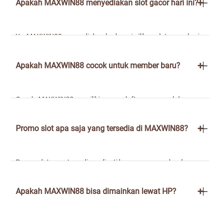
Apakah MAXWIN88 menyediakan slot gacor hari ini?
Ya, MAXWIN88 menyediakan berbagai pilihan slot gacor hari
ini yang bisa dipilih sesuai selera pemain dan gaya bermain
masing-masing.
Apakah MAXWIN88 cocok untuk member baru?
Cocok. MAXWIN88 memiliki proses daftar yang mudah,
pilihan game slot lengkap, serta promo slot untuk member
baru.
Promo slot apa saja yang tersedia di MAXWIN88?
Promo slot yang tersedia meliputi bonus new member, bonus
deposit, cashback, spin gratis, dan event slot jackpot tertentu.
Apakah MAXWIN88 bisa dimainkan lewat HP?