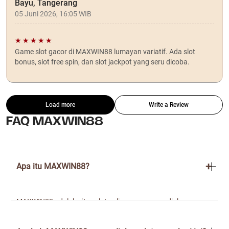
Bayu, Tangerang
05 Juni 2026, 16:05 WIB
Game slot gacor di MAXWIN88 lumayan variatif. Ada slot
bonus, slot free spin, dan slot jackpot yang seru dicoba.
Load more
Write a Review
FAQ MAXWIN88
Apa itu MAXWIN88?
MAXWIN88 adalah situs slot online yang menyediakan
berbagai pilihan game slot, slot gacor, Slot88, slot jackpot, dan
slot maxwin dengan akses mudah.