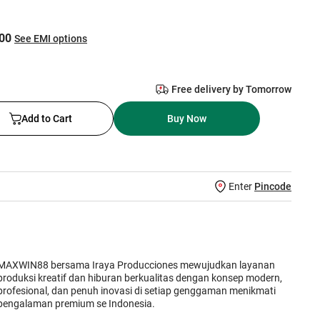
00
See EMI options
Free delivery by Tomorrow
Add to Cart
Buy Now
Enter
Pincode
MAXWIN88 bersama Iraya Producciones mewujudkan layanan
produksi kreatif dan hiburan berkualitas dengan konsep modern,
profesional, dan penuh inovasi di setiap genggaman menikmati
pengalaman premium se Indonesia.