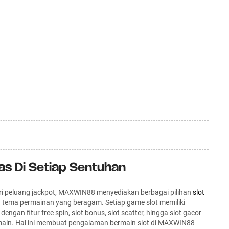
as Di Setiap Sentuhan
i peluang jackpot, MAXWIN88 menyediakan berbagai pilihan
slot
tema permainan yang beragam. Setiap game slot memiliki
dengan fitur free spin, slot bonus, slot scatter, hingga slot gacor
emain. Hal ini membuat pengalaman bermain slot di MAXWIN88