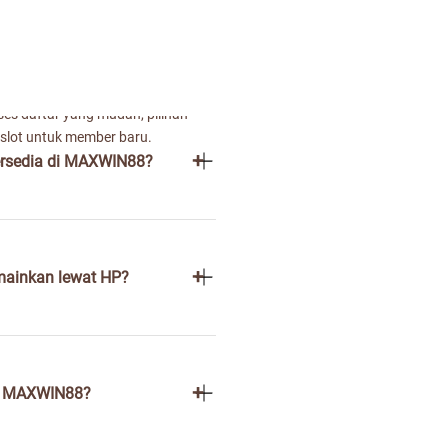
 slot untuk member baru.
tersedia di MAXWIN88?
uti bonus new member, bonus
an event slot jackpot tertentu.
ainkan lewat HP?
r nyaman digunakan untuk
alui smartphone, tablet, maupun
di MAXWIN88?