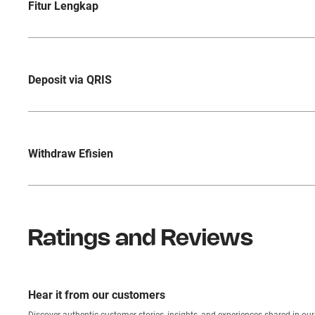
Fitur Lengkap
Deposit via QRIS
Withdraw Efisien
Ratings and Reviews
Hear it from our customers
Discover authentic custom