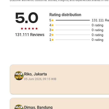
5.0
Rating distribution
5
131.111 R
4
0 rating
3
0 rating
131.111 Reviews
2
0 rating
1
0 rating
Riko, Jakarta
05 Juni 2026, 09:15 WIB
Dimas, Bandung