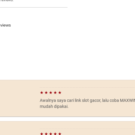
eviews
Awalnya saya cari link slot gacor, lalu coba MAXW
mudah dipakai.