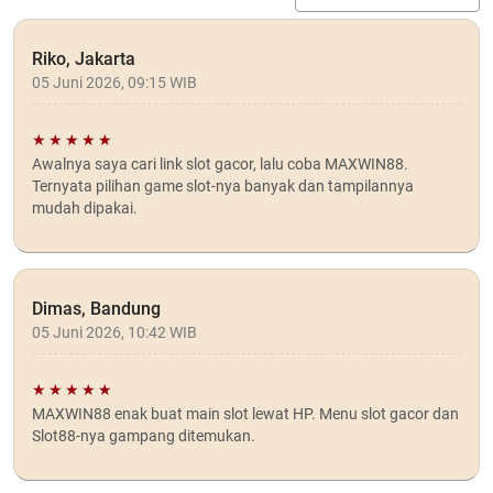
Riko, Jakarta
05 Juni 2026, 09:15 WIB
Awalnya saya cari link slot gacor, lalu coba MAXWIN88.
Ternyata pilihan game slot-nya banyak dan tampilannya
mudah dipakai.
Dimas, Bandung
05 Juni 2026, 10:42 WIB
MAXWIN88 enak buat main slot lewat HP. Menu slot gacor dan
Slot88-nya gampang ditemukan.