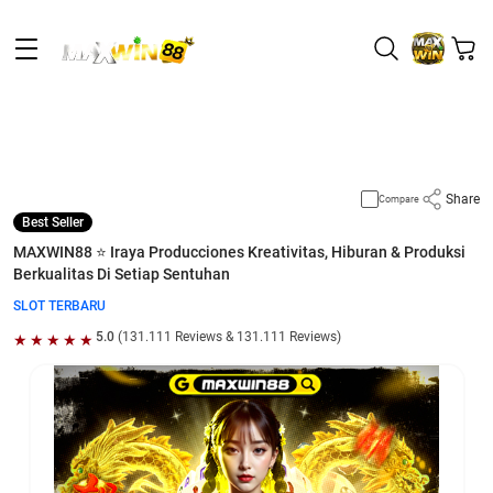
Supported by
MAXWIN88
Share
Compare
Best Seller
MAXWIN88 ⭐ Iraya Producciones Kreativitas, Hiburan & Produksi
Berkualitas Di Setiap Sentuhan
SLOT TERBARU
5.0
(131.111 Reviews & 131.111 Reviews)