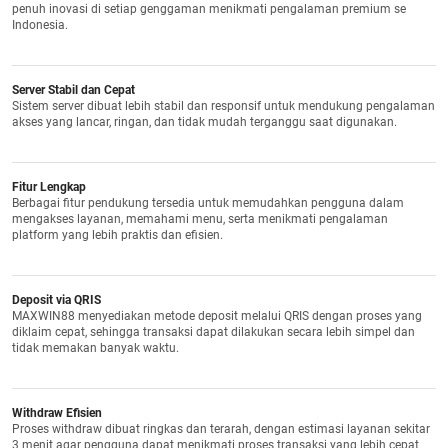
penuh inovasi di setiap genggaman menikmati pengalaman premium se
Indonesia.
Server Stabil dan Cepat
Sistem server dibuat lebih stabil dan responsif untuk mendukung pengalaman
akses yang lancar, ringan, dan tidak mudah terganggu saat digunakan.
Fitur Lengkap
Berbagai fitur pendukung tersedia untuk memudahkan pengguna dalam
mengakses layanan, memahami menu, serta menikmati pengalaman
platform yang lebih praktis dan efisien.
Deposit via QRIS
MAXWIN88 menyediakan metode deposit melalui QRIS dengan proses yang
diklaim cepat, sehingga transaksi dapat dilakukan secara lebih simpel dan
tidak memakan banyak waktu.
Withdraw Efisien
Proses withdraw dibuat ringkas dan terarah, dengan estimasi layanan sekitar
3 menit agar pengguna dapat menikmati proses transaksi yang lebih cepat