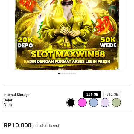
256 GB
512 GB
Internal Storage
Color
Black
RP
10.000
(Incl. of all taxes)