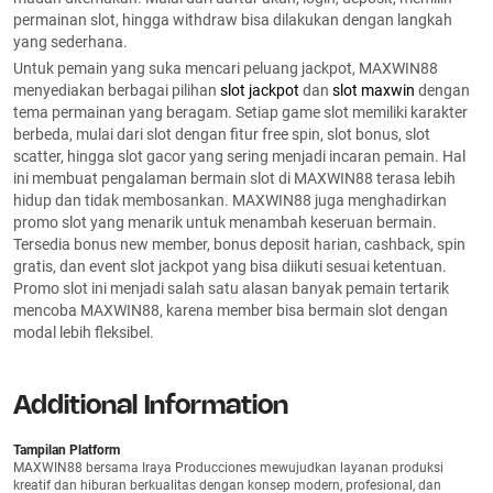
permainan slot, hingga withdraw bisa dilakukan dengan langkah
yang sederhana.
Untuk pemain yang suka mencari peluang jackpot, MAXWIN88
menyediakan berbagai pilihan
slot jackpot
dan
slot maxwin
dengan
tema permainan yang beragam. Setiap game slot memiliki karakter
berbeda, mulai dari slot dengan fitur free spin, slot bonus, slot
scatter, hingga slot gacor yang sering menjadi incaran pemain. Hal
ini membuat pengalaman bermain slot di MAXWIN88 terasa lebih
hidup dan tidak membosankan. MAXWIN88 juga menghadirkan
promo slot yang menarik untuk menambah keseruan bermain.
Tersedia bonus new member, bonus deposit harian, cashback, spin
gratis, dan event slot jackpot yang bisa diikuti sesuai ketentuan.
Promo slot ini menjadi salah satu alasan banyak pemain tertarik
mencoba MAXWIN88, karena member bisa bermain slot dengan
modal lebih fleksibel.
Additional Information
Tampilan Platform
MAXWIN88 bersama Iraya Producciones mewujudkan layanan produksi
kreatif dan hiburan berkualitas dengan konsep modern, profesional, dan