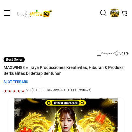
Supported by
MAXWIN88
Share
Compare
Best Seller
MAXWIN88 ⭐ Iraya Producciones Kreativitas, Hiburan & Produksi
Berkualitas Di Setiap Sentuhan
SLOT TERBARU
5.0
(131.111 Reviews & 131.111 Reviews)