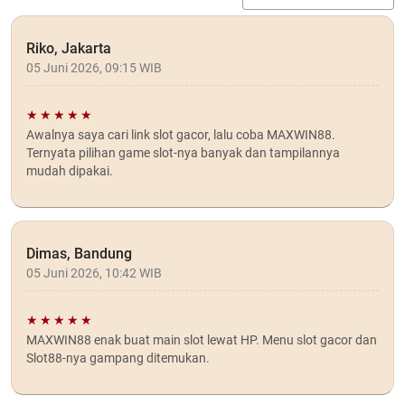
Riko, Jakarta
05 Juni 2026, 09:15 WIB
Awalnya saya cari link slot gacor, lalu coba MAXWIN88.
Ternyata pilihan game slot-nya banyak dan tampilannya
mudah dipakai.
Dimas, Bandung
05 Juni 2026, 10:42 WIB
MAXWIN88 enak buat main slot lewat HP. Menu slot gacor dan
Slot88-nya gampang ditemukan.