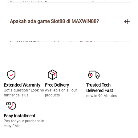
Bisa. MAXWIN88 dirancang agar nyaman digunakan untuk
bermain slot dan slot gacor melalui smartphone, tablet,
maupun desktop.
Apakah ada game Slot88 di MAXWIN88?
Ya, MAXWIN88 menyediakan pilihan Slot88 dengan berbagai
tema permainan slot yang menarik.
Extended Warranty
Free Delivery
Trusted Tech
Got a question? Look no
Available on all our
Delivered Fast
further calls us.
products.
now in 90 Minutes
Easy Installment
Pay for your purchase in
easy EMIs.