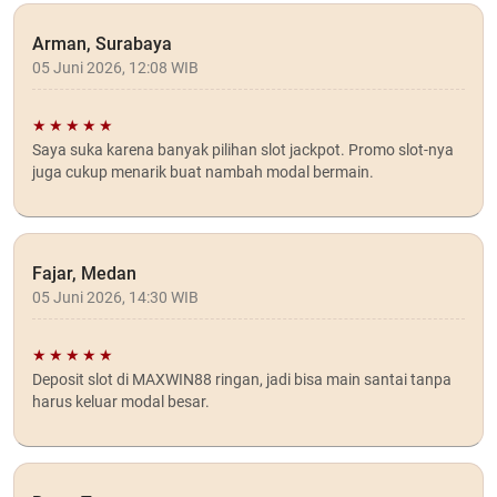
Arman, Surabaya
05 Juni 2026, 12:08 WIB
Saya suka karena banyak pilihan slot jackpot. Promo slot-nya
juga cukup menarik buat nambah modal bermain.
Fajar, Medan
05 Juni 2026, 14:30 WIB
Deposit slot di MAXWIN88 ringan, jadi bisa main santai tanpa
harus keluar modal besar.