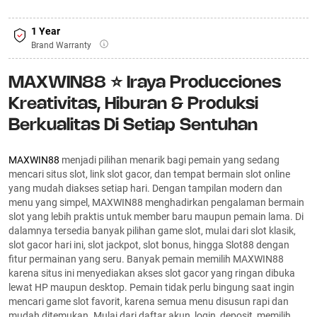
1 Year
Brand Warranty
MAXWIN88 ⭐ Iraya Producciones
Kreativitas, Hiburan & Produksi
Berkualitas Di Setiap Sentuhan
MAXWIN88
menjadi pilihan menarik bagi pemain yang sedang
mencari situs slot, link slot gacor, dan tempat bermain slot online
yang mudah diakses setiap hari. Dengan tampilan modern dan
menu yang simpel, MAXWIN88 menghadirkan pengalaman bermain
slot yang lebih praktis untuk member baru maupun pemain lama. Di
dalamnya tersedia banyak pilihan game slot, mulai dari slot klasik,
slot gacor hari ini, slot jackpot, slot bonus, hingga Slot88 dengan
fitur permainan yang seru. Banyak pemain memilih MAXWIN88
karena situs ini menyediakan akses slot gacor yang ringan dibuka
lewat HP maupun desktop. Pemain tidak perlu bingung saat ingin
mencari game slot favorit, karena semua menu disusun rapi dan
mudah ditemukan. Mulai dari daftar akun, login, deposit, memilih