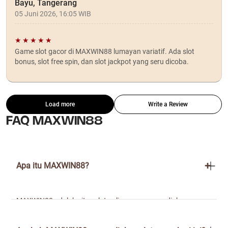
Bayu, Tangerang
05 Juni 2026, 16:05 WIB
Game slot gacor di MAXWIN88 lumayan variatif. Ada slot
bonus, slot free spin, dan slot jackpot yang seru dicoba.
Load more
Write a Review
FAQ MAXWIN88
Apa itu MAXWIN88?
MAXWIN88 adalah situs slot online yang menyediakan
berbagai pilihan game slot, slot gacor, Slot88, slot jackpot, dan
slot maxwin dengan akses mudah.