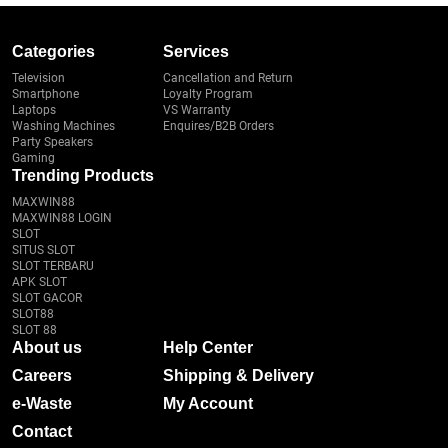
Categories
Services
Television
Cancellation and Return
Smartphone
Loyalty Program
Laptops
VS Warranty
Washing Machines
Enquires/B2B Orders
Party Speakers
Gaming
Trending Products
MAXWIN88
MAXWIN88 LOGIN
SLOT
SITUS SLOT
SLOT TERBARU
APK SLOT
SLOT GACOR
SLOT88
SLOT 88
About us
Help Center
Careers
Shipping & Delivery
e-Waste
My Account
Contact