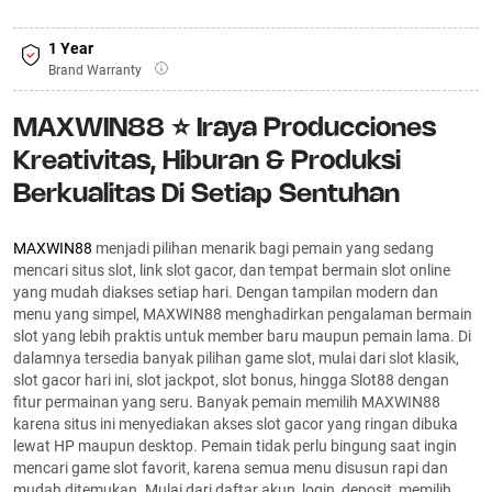
1 Year
Brand Warranty
MAXWIN88 ⭐ Iraya Producciones
Kreativitas, Hiburan & Produksi
Berkualitas Di Setiap Sentuhan
MAXWIN88
menjadi pilihan menarik bagi pemain yang sedang
mencari situs slot, link slot gacor, dan tempat bermain slot online
yang mudah diakses setiap hari. Dengan tampilan modern dan
menu yang simpel, MAXWIN88 menghadirkan pengalaman bermain
slot yang lebih praktis untuk member baru maupun pemain lama. Di
dalamnya tersedia banyak pilihan game slot, mulai dari slot klasik,
slot gacor hari ini, slot jackpot, slot bonus, hingga Slot88 dengan
fitur permainan yang seru. Banyak pemain memilih MAXWIN88
karena situs ini menyediakan akses slot gacor yang ringan dibuka
lewat HP maupun desktop. Pemain tidak perlu bingung saat ingin
mencari game slot favorit, karena semua menu disusun rapi dan
mudah ditemukan. Mulai dari daftar akun, login, deposit, memilih