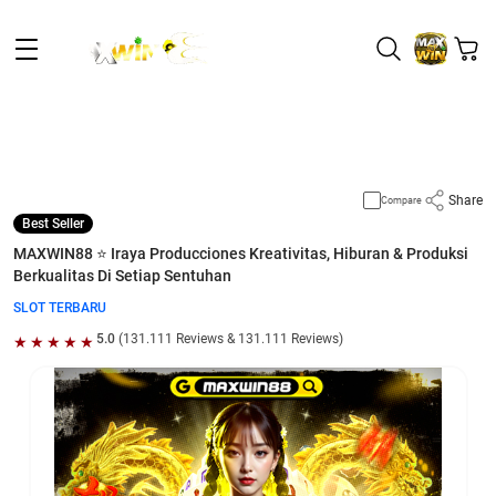
Supported by
MAXWIN88
Share
Compare
Best Seller
MAXWIN88 ⭐ Iraya Producciones Kreativitas, Hiburan & Produksi
Berkualitas Di Setiap Sentuhan
SLOT TERBARU
5.0
(131.111 Reviews & 131.111 Reviews)