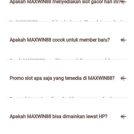
Apakah MAXWIN88 menyediakan slot gacor hari ini?
Ya, MAXWIN88 menyediakan berbagai pilihan slot gacor hari
ini yang bisa dipilih sesuai selera pemain dan gaya bermain
masing-masing.
Apakah MAXWIN88 cocok untuk member baru?
Cocok. MAXWIN88 memiliki proses daftar yang mudah,
pilihan game slot lengkap, serta promo slot untuk member
baru.
Promo slot apa saja yang tersedia di MAXWIN88?
Promo slot yang tersedia meliputi bonus new member, bonus
deposit, cashback, spin gratis, dan event slot jackpot tertentu.
Apakah MAXWIN88 bisa dimainkan lewat HP?