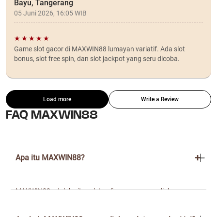
Bayu, Tangerang
05 Juni 2026, 16:05 WIB
Game slot gacor di MAXWIN88 lumayan variatif. Ada slot
bonus, slot free spin, dan slot jackpot yang seru dicoba.
Load more
Write a Review
FAQ MAXWIN88
Apa itu MAXWIN88?
MAXWIN88 adalah situs slot online yang menyediakan
berbagai pilihan game slot, slot gacor, Slot88, slot jackpot, dan
slot maxwin dengan akses mudah.