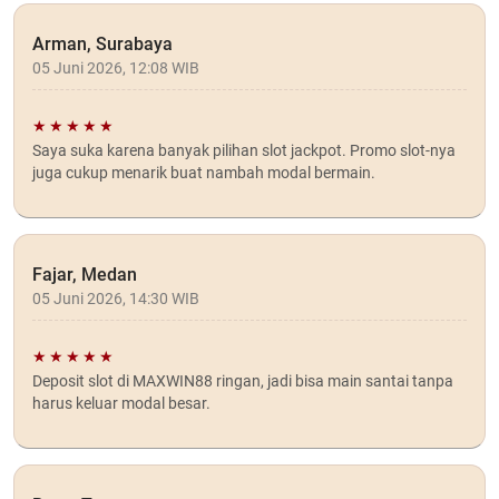
Arman, Surabaya
05 Juni 2026, 12:08 WIB
Saya suka karena banyak pilihan slot jackpot. Promo slot-nya
juga cukup menarik buat nambah modal bermain.
Fajar, Medan
05 Juni 2026, 14:30 WIB
Deposit slot di MAXWIN88 ringan, jadi bisa main santai tanpa
harus keluar modal besar.