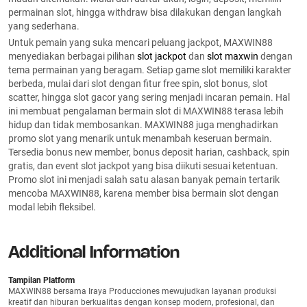
permainan slot, hingga withdraw bisa dilakukan dengan langkah
yang sederhana.
Untuk pemain yang suka mencari peluang jackpot, MAXWIN88
menyediakan berbagai pilihan
slot jackpot
dan
slot maxwin
dengan
tema permainan yang beragam. Setiap game slot memiliki karakter
berbeda, mulai dari slot dengan fitur free spin, slot bonus, slot
scatter, hingga slot gacor yang sering menjadi incaran pemain. Hal
ini membuat pengalaman bermain slot di MAXWIN88 terasa lebih
hidup dan tidak membosankan. MAXWIN88 juga menghadirkan
promo slot yang menarik untuk menambah keseruan bermain.
Tersedia bonus new member, bonus deposit harian, cashback, spin
gratis, dan event slot jackpot yang bisa diikuti sesuai ketentuan.
Promo slot ini menjadi salah satu alasan banyak pemain tertarik
mencoba MAXWIN88, karena member bisa bermain slot dengan
modal lebih fleksibel.
Additional Information
Tampilan Platform
MAXWIN88 bersama Iraya Producciones mewujudkan layanan produksi
kreatif dan hiburan berkualitas dengan konsep modern, profesional, dan