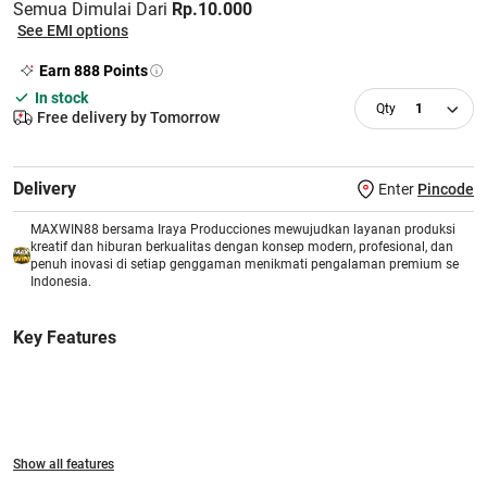
Semua Dimulai Dari
Rp.10.000
See EMI options
Earn
888
Points
In stock
1
Free delivery by Tomorrow
Delivery
Enter
Pincode
MAXWIN88 bersama Iraya Producciones mewujudkan layanan produksi
kreatif dan hiburan berkualitas dengan konsep modern, profesional, dan
penuh inovasi di setiap genggaman menikmati pengalaman premium se
Indonesia.
Key Features
Show all features