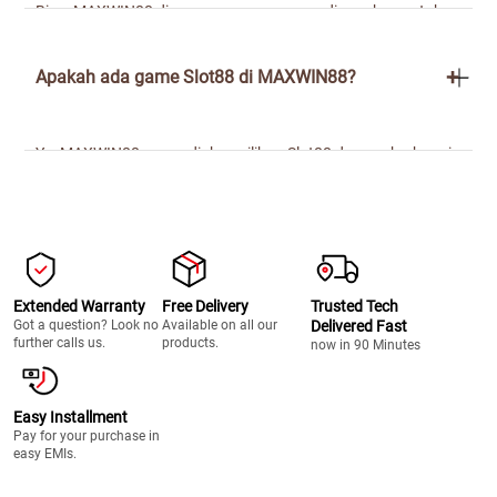
Bisa. MAXWIN88 dirancang agar nyaman digunakan untuk
bermain slot dan slot gacor melalui smartphone, tablet,
maupun desktop.
Apakah ada game Slot88 di MAXWIN88?
Ya, MAXWIN88 menyediakan pilihan Slot88 dengan berbagai
tema permainan slot yang menarik.
Extended Warranty
Free Delivery
Trusted Tech
Got a question? Look no
Available on all our
Delivered Fast
further calls us.
products.
now in 90 Minutes
Easy Installment
Pay for your purchase in
easy EMIs.