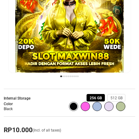
256 GB
512 GB
Internal Storage
Color
Black
RP
10.000
(Incl. of all taxes)