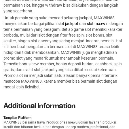
permainan slot, hingga withdraw bisa dilakukan dengan langkah
yang sederhana.
Untuk pemain yang suka mencari peluang jackpot, MAXWIN88
menyediakan berbagai pilihan
slot jackpot
dan
slot maxwin
dengan
tema permainan yang beragam. Setiap game slot memiliki karakter
berbeda, mulai dari slot dengan fitur free spin, slot bonus, slot
scatter, hingga slot gacor yang sering menjadi incaran pemain. Hal
ini membuat pengalaman bermain slot di MAXWIN88 terasa lebih
hidup dan tidak membosankan. MAXWIN88 juga menghadirkan
promo slot yang menarik untuk menambah keseruan bermain.
Tersedia bonus new member, bonus deposit harian, cashback, spin
gratis, dan event slot jackpot yang bisa diikuti sesuai ketentuan.
Promo slot ini menjadi salah satu alasan banyak pemain tertarik
mencoba MAXWIN88, karena member bisa bermain slot dengan
modal lebih fleksibel.
Additional Information
Tampilan Platform
MAXWIN88 bersama Iraya Producciones mewujudkan layanan produksi
kreatif dan hiburan berkualitas dengan konsep modern, profesional, dan