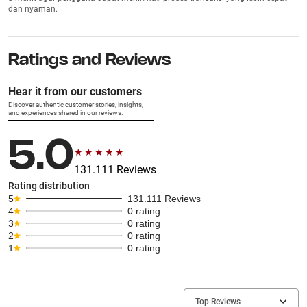
dan nyaman.
Ratings and Reviews
Hear it from our customers
Discover authentic customer stories, insights,
and experiences shared in our reviews.
5.0
131.111 Reviews
Rating distribution
5
131.111 Reviews
4
0 rating
3
0 rating
2
0 rating
1
0 rating
Top Reviews