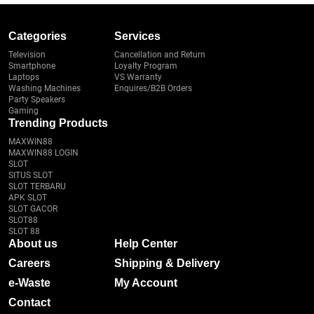
Categories
Services
Television
Cancellation and Return
Smartphone
Loyalty Program
Laptops
VS Warranty
Washing Machines
Enquires/B2B Orders
Party Speakers
Gaming
Trending Products
MAXWIN88
MAXWIN88 LOGIN
SLOT
SITUS SLOT
SLOT TERBARU
APK SLOT
SLOT GACOR
SLOT88
SLOT 88
About us
Help Center
Careers
Shipping & Delivery
e-Waste
My Account
Contact