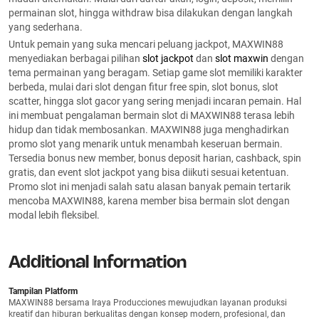
permainan slot, hingga withdraw bisa dilakukan dengan langkah
yang sederhana.
Untuk pemain yang suka mencari peluang jackpot, MAXWIN88
menyediakan berbagai pilihan
slot jackpot
dan
slot maxwin
dengan
tema permainan yang beragam. Setiap game slot memiliki karakter
berbeda, mulai dari slot dengan fitur free spin, slot bonus, slot
scatter, hingga slot gacor yang sering menjadi incaran pemain. Hal
ini membuat pengalaman bermain slot di MAXWIN88 terasa lebih
hidup dan tidak membosankan. MAXWIN88 juga menghadirkan
promo slot yang menarik untuk menambah keseruan bermain.
Tersedia bonus new member, bonus deposit harian, cashback, spin
gratis, dan event slot jackpot yang bisa diikuti sesuai ketentuan.
Promo slot ini menjadi salah satu alasan banyak pemain tertarik
mencoba MAXWIN88, karena member bisa bermain slot dengan
modal lebih fleksibel.
Additional Information
Tampilan Platform
MAXWIN88 bersama Iraya Producciones mewujudkan layanan produksi
kreatif dan hiburan berkualitas dengan konsep modern, profesional, dan