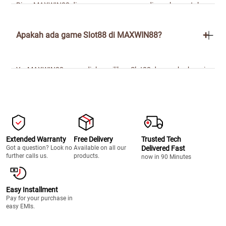
Bisa. MAXWIN88 dirancang agar nyaman digunakan untuk
bermain slot dan slot gacor melalui smartphone, tablet,
maupun desktop.
Apakah ada game Slot88 di MAXWIN88?
Ya, MAXWIN88 menyediakan pilihan Slot88 dengan berbagai
tema permainan slot yang menarik.
Extended Warranty
Free Delivery
Trusted Tech
Got a question? Look no
Available on all our
Delivered Fast
further calls us.
products.
now in 90 Minutes
Easy Installment
Pay for your purchase in
easy EMIs.