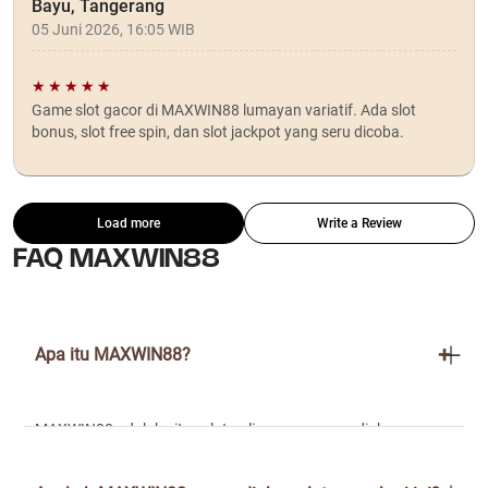
Bayu, Tangerang
05 Juni 2026, 16:05 WIB
Game slot gacor di MAXWIN88 lumayan variatif. Ada slot
bonus, slot free spin, dan slot jackpot yang seru dicoba.
Load more
Write a Review
FAQ MAXWIN88
Apa itu MAXWIN88?
MAXWIN88 adalah situs slot online yang menyediakan
berbagai pilihan game slot, slot gacor, Slot88, slot jackpot, dan
slot maxwin dengan akses mudah.