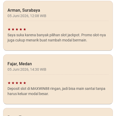
Arman, Surabaya
05 Juni 2026, 12:08 WIB
Saya suka karena banyak pilihan slot jackpot. Promo slot-nya
juga cukup menarik buat nambah modal bermain.
Fajar, Medan
05 Juni 2026, 14:30 WIB
Deposit slot di MAXWIN88 ringan, jadi bisa main santai tanpa
harus keluar modal besar.