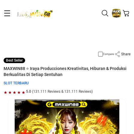
Supported by
MAXWIN88
Share
Compare
Best Seller
MAXWIN88 ⭐ Iraya Producciones Kreativitas, Hiburan & Produksi
Berkualitas Di Setiap Sentuhan
SLOT TERBARU
5.0
(131.111 Reviews & 131.111 Reviews)