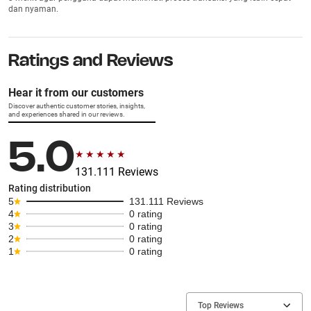
dan nyaman.
Ratings and Reviews
Hear it from our customers
Discover authentic customer stories, insights,
and experiences shared in our reviews.
5.0
131.111 Reviews
Rating distribution
5
131.111 Reviews
4
0 rating
3
0 rating
2
0 rating
1
0 rating
Top Reviews