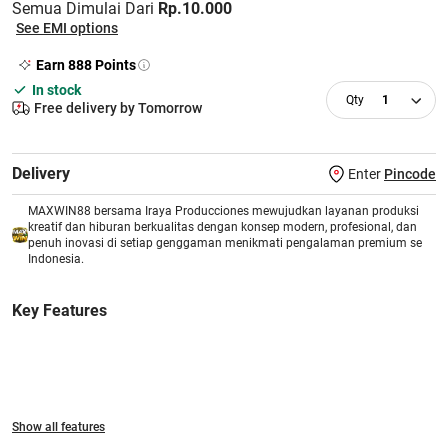
Semua Dimulai Dari
Rp.10.000
See EMI options
Earn
888
Points
In stock
1
Free delivery by Tomorrow
Delivery
Enter
Pincode
MAXWIN88 bersama Iraya Producciones mewujudkan layanan produksi
kreatif dan hiburan berkualitas dengan konsep modern, profesional, dan
penuh inovasi di setiap genggaman menikmati pengalaman premium se
Indonesia.
Key Features
Show all features