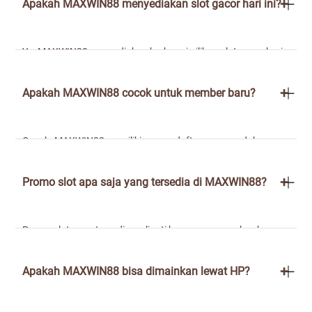
Apakah MAXWIN88 menyediakan slot gacor hari ini?
Ya, MAXWIN88 menyediakan berbagai pilihan slot gacor hari
ini yang bisa dipilih sesuai selera pemain dan gaya bermain
masing-masing.
Apakah MAXWIN88 cocok untuk member baru?
Cocok. MAXWIN88 memiliki proses daftar yang mudah,
pilihan game slot lengkap, serta promo slot untuk member
baru.
Promo slot apa saja yang tersedia di MAXWIN88?
Promo slot yang tersedia meliputi bonus new member, bonus
deposit, cashback, spin gratis, dan event slot jackpot tertentu.
Apakah MAXWIN88 bisa dimainkan lewat HP?