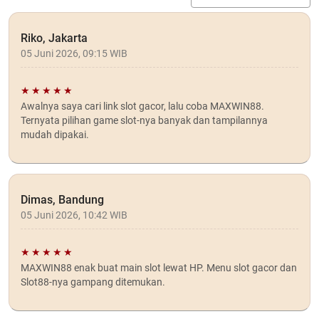
Riko, Jakarta
05 Juni 2026, 09:15 WIB
Awalnya saya cari link slot gacor, lalu coba MAXWIN88.
Ternyata pilihan game slot-nya banyak dan tampilannya
mudah dipakai.
Dimas, Bandung
05 Juni 2026, 10:42 WIB
MAXWIN88 enak buat main slot lewat HP. Menu slot gacor dan
Slot88-nya gampang ditemukan.