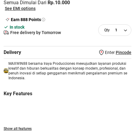
Semua Dimulai Dari
Rp.10.000
See EMI options
Earn
888
Points
In stock
1
Free delivery by Tomorrow
Delivery
Enter
Pincode
MAXWIN88 bersama Iraya Producciones mewujudkan layanan produksi
kreatif dan hiburan berkualitas dengan konsep modern, profesional, dan
penuh inovasi di setiap genggaman menikmati pengalaman premium se
Indonesia.
Key Features
Show all features