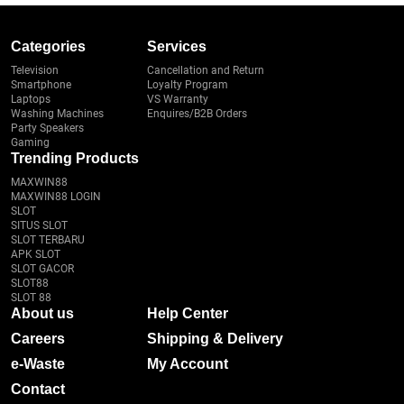
Categories
Services
Television
Cancellation and Return
Smartphone
Loyalty Program
Laptops
VS Warranty
Washing Machines
Enquires/B2B Orders
Party Speakers
Gaming
Trending Products
MAXWIN88
MAXWIN88 LOGIN
SLOT
SITUS SLOT
SLOT TERBARU
APK SLOT
SLOT GACOR
SLOT88
SLOT 88
About us
Help Center
Careers
Shipping & Delivery
e-Waste
My Account
Contact