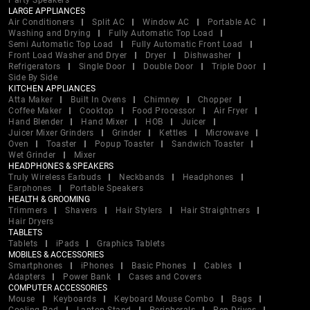
Party Speakers
LARGE APPLIANCES
Air Conditioners
Split AC
Window AC
Portable AC
Washing and Drying
Fully Automatic Top Load
Semi Automatic Top Load
Fully Automatic Front Load
Front Load Washer and Dryer
Dryer
Dishwasher
Refrigerators
Single Door
Double Door
Triple Door
Side By Side
KITCHEN APPLIANCES
Atta Maker
Built In Ovens
Chimney
Chopper
Coffee Maker
Cooktop
Food Processor
Air Fryer
Hand Blender
Hand Mixer
HOB
Juicer
Juicer Mixer Grinders
Grinder
Kettles
Microwave
Oven
Toaster
Popup Toaster
Sandwich Toaster
Wet Grinder
Mixer
HEADPHONES & SPEAKERS
Truly Wireless Earbuds
Neckbands
Headphones
Earphones
Portable Speakers
HEALTH & GROOMING
Trimmers
Shavers
Hair Stylers
Hair Straightners
Hair Dryers
TABLETS
Tablets
iPads
Graphics Tablets
MOBILES & ACCESSORIES
Smartphones
iPhones
Basic Phones
Cables
Adapters
Power Bank
Cases and Covers
COMPUTER ACCESSORIES
Mouse
Keyboards
Keyboard Mouse Combo
Bags