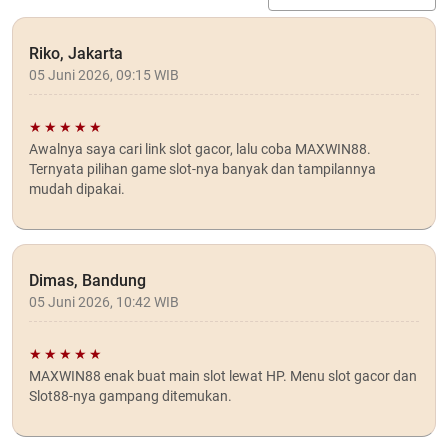
Riko, Jakarta
05 Juni 2026, 09:15 WIB
Awalnya saya cari link slot gacor, lalu coba MAXWIN88.
Ternyata pilihan game slot-nya banyak dan tampilannya
mudah dipakai.
Dimas, Bandung
05 Juni 2026, 10:42 WIB
MAXWIN88 enak buat main slot lewat HP. Menu slot gacor dan
Slot88-nya gampang ditemukan.