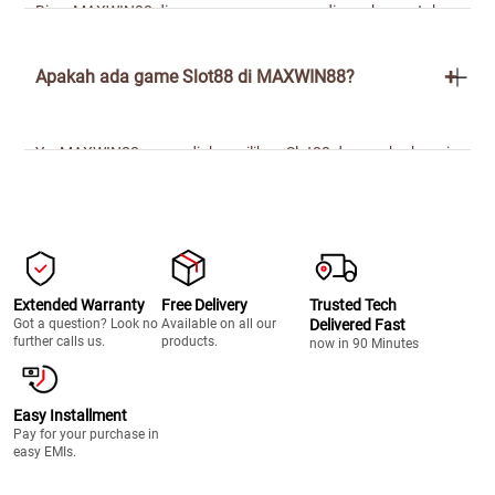
Bisa. MAXWIN88 dirancang agar nyaman digunakan untuk
bermain slot dan slot gacor melalui smartphone, tablet,
maupun desktop.
Apakah ada game Slot88 di MAXWIN88?
Ya, MAXWIN88 menyediakan pilihan Slot88 dengan berbagai
tema permainan slot yang menarik.
Extended Warranty
Free Delivery
Trusted Tech
Got a question? Look no
Available on all our
Delivered Fast
further calls us.
products.
now in 90 Minutes
Easy Installment
Pay for your purchase in
easy EMIs.