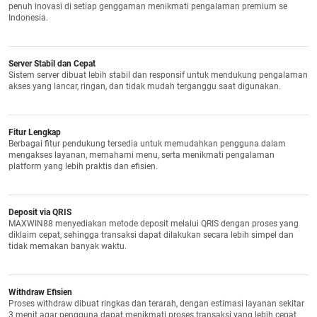
penuh inovasi di setiap genggaman menikmati pengalaman premium se
Indonesia.
Server Stabil dan Cepat
Sistem server dibuat lebih stabil dan responsif untuk mendukung pengalaman
akses yang lancar, ringan, dan tidak mudah terganggu saat digunakan.
Fitur Lengkap
Berbagai fitur pendukung tersedia untuk memudahkan pengguna dalam
mengakses layanan, memahami menu, serta menikmati pengalaman
platform yang lebih praktis dan efisien.
Deposit via QRIS
MAXWIN88 menyediakan metode deposit melalui QRIS dengan proses yang
diklaim cepat, sehingga transaksi dapat dilakukan secara lebih simpel dan
tidak memakan banyak waktu.
Withdraw Efisien
Proses withdraw dibuat ringkas dan terarah, dengan estimasi layanan sekitar
3 menit agar pengguna dapat menikmati proses transaksi yang lebih cepat