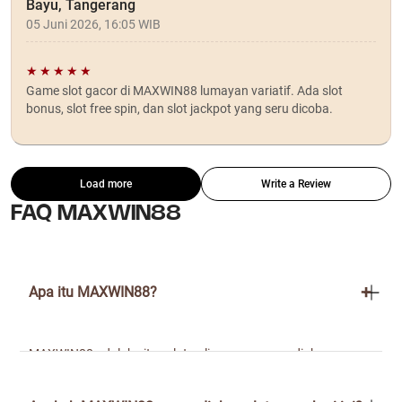
Bayu, Tangerang
05 Juni 2026, 16:05 WIB
Game slot gacor di MAXWIN88 lumayan variatif. Ada slot
bonus, slot free spin, dan slot jackpot yang seru dicoba.
Load more
Write a Review
FAQ MAXWIN88
Apa itu MAXWIN88?
MAXWIN88 adalah situs slot online yang menyediakan
berbagai pilihan game slot, slot gacor, Slot88, slot jackpot, dan
slot maxwin dengan akses mudah.