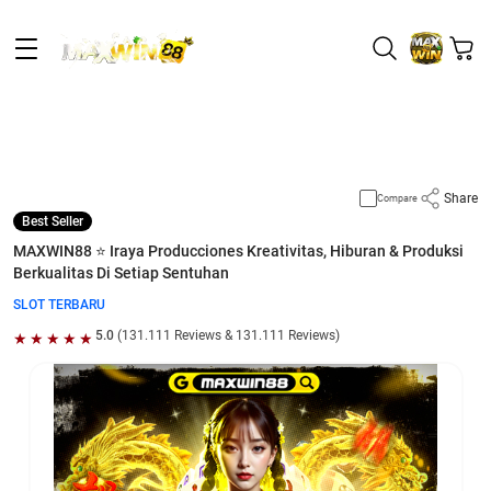
Supported by
MAXWIN88
Share
Compare
Best Seller
MAXWIN88 ⭐ Iraya Producciones Kreativitas, Hiburan & Produksi
Berkualitas Di Setiap Sentuhan
SLOT TERBARU
5.0
(131.111 Reviews & 131.111 Reviews)