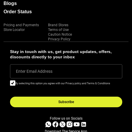
Blogs
Order Status
Pricing and Payments
Brand Stores
Store Locator
Terms of Use
Caution Notice
Privacy Policy
Stay in touch with us, get product updates, offers,
discounts directly to your inbox
Enter Email Address
By selecting this option you agree with our Privacy policy and Terms & Conditions
Subscribe
Follow us on Socials
Download The Service App