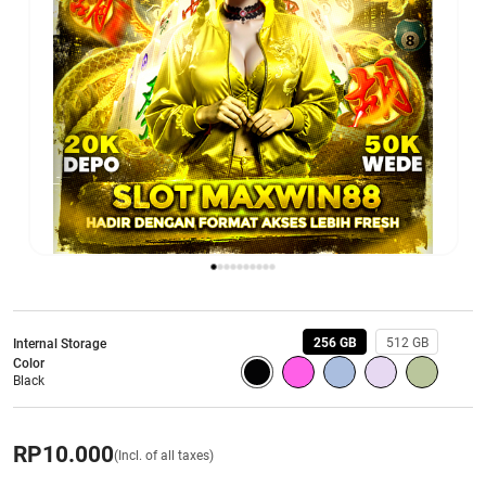
256 GB
512 GB
Internal Storage
Color
Black
RP
10.000
(Incl. of all taxes)