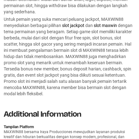
permainan slot, hingga withdraw bisa dilakukan dengan langkah
yang sederhana.
Untuk pemain yang suka mencari peluang jackpot, MAXWIN88
menyediakan berbagai pilihan
slot jackpot
dan
slot maxwin
dengan
tema permainan yang beragam. Setiap game slot memiliki karakter
berbeda, mulai dari slot dengan fitur free spin, slot bonus, slot
scatter, hingga slot gacor yang sering menjadi incaran pemain. Hal
ini membuat pengalaman bermain slot di MAXWIN88 terasa lebih
hidup dan tidak membosankan. MAXWIN88 juga menghadirkan
promo slot yang menarik untuk menambah keseruan bermain.
Tersedia bonus new member, bonus deposit harian, cashback, spin
gratis, dan event slot jackpot yang bisa diikuti sesuai ketentuan.
Promo slot ini menjadi salah satu alasan banyak pemain tertarik
mencoba MAXWIN88, karena member bisa bermain slot dengan
modal lebih fleksibel.
Additional Information
Tampilan Platform
MAXWIN88 bersama Iraya Producciones mewujudkan layanan produksi
kreatif dan hiburan berkualitas dengan konsep modern, profesional, dan