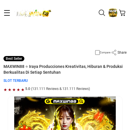
Supported by
MAXWIN88
Share
Compare
Best Seller
MAXWIN88 ⭐ Iraya Producciones Kreativitas, Hiburan & Produksi
Berkualitas Di Setiap Sentuhan
SLOT TERBARU
5.0
(131.111 Reviews & 131.111 Reviews)