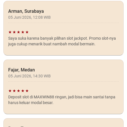
Arman, Surabaya
05 Juni 2026, 12:08 WIB
Saya suka karena banyak pilihan slot jackpot. Promo slot-nya
juga cukup menarik buat nambah modal bermain.
Fajar, Medan
05 Juni 2026, 14:30 WIB
Deposit slot di MAXWIN88 ringan, jadi bisa main santai tanpa
harus keluar modal besar.