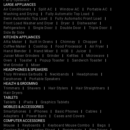
Party Speakers
LARGE APPLIANCES
Air Conditioners
Split AC
Window AC
Portable AC
Washing and Drying
Fully Automatic Top Load
Semi Automatic Top Load
Fully Automatic Front Load
Front Load Washer and Dryer
Dryer
Dishwasher
Refrigerators
Single Door
Double Door
Triple Door
Side By Side
KITCHEN APPLIANCES
Atta Maker
Built In Ovens
Chimney
Chopper
Coffee Maker
Cooktop
Food Processor
Air Fryer
Hand Blender
Hand Mixer
HOB
Juicer
Juicer Mixer Grinders
Grinder
Kettles
Microwave
Oven
Toaster
Popup Toaster
Sandwich Toaster
Wet Grinder
Mixer
HEADPHONES & SPEAKERS
Truly Wireless Earbuds
Neckbands
Headphones
Earphones
Portable Speakers
HEALTH & GROOMING
Trimmers
Shavers
Hair Stylers
Hair Straightners
Hair Dryers
TABLETS
Tablets
iPads
Graphics Tablets
MOBILES & ACCESSORIES
Smartphones
iPhones
Basic Phones
Cables
Adapters
Power Bank
Cases and Covers
COMPUTER ACCESSORIES
Mouse
Keyboards
Keyboard Mouse Combo
Bags