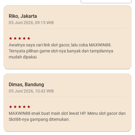
Riko, Jakarta
05 Juni 2026, 09:15 WIB
Awalnya saya cari link slot gacor, lalu coba MAXWIN88.
Ternyata pilihan game slot-nya banyak dan tampilannya
mudah dipakai.
Dimas, Bandung
05 Juni 2026, 10:42 WIB
MAXWIN88 enak buat main slot lewat HP. Menu slot gacor dan
Slot88-nya gampang ditemukan.