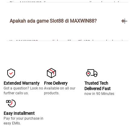
Bisa. MAXWIN88 dirancang agar nyaman digunakan untuk
bermain slot dan slot gacor melalui smartphone, tablet,
maupun desktop.
Apakah ada game Slot88 di MAXWIN88?
Ya, MAXWIN88 menyediakan pilihan Slot88 dengan berbagai
tema permainan slot yang menarik.
Extended Warranty
Free Delivery
Trusted Tech
Got a question? Look no
Available on all our
Delivered Fast
further calls us.
products.
now in 90 Minutes
Easy Installment
Pay for your purchase in
easy EMIs.