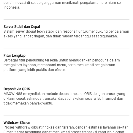
penuh inovasi di setiap genggaman menikmati pengalaman premium se
Indonesia.
Server Stabil dan Cepat
Sistem server dibuat lebih stabil dan responsif untuk mendukung pengalaman
akses yang lancar, ringan, dan tidak mudah terganggu saat digunakan.
Fitur Lengkap
Berbagai fitur pendukung tersedia untuk memudahkan pengguna dalam
mengakses layanan, memahami menu, serta menikmati pengalaman
platform yang lebih praktis dan efisien.
Deposit via QRIS
MAXWIN88 menyediakan metode deposit melalui QRIS dengan proses yang
diklaim cepat, sehingga transaksi dapat dilakukan secara lebih simpel dan
tidak memakan banyak waktu.
Withdraw Efisien
Proses withdraw dibuat ringkas dan terarah, dengan estimasi layanan sekitar
3 menit agar pengguna dapat menikmati proses transaksi yang lebih cepat