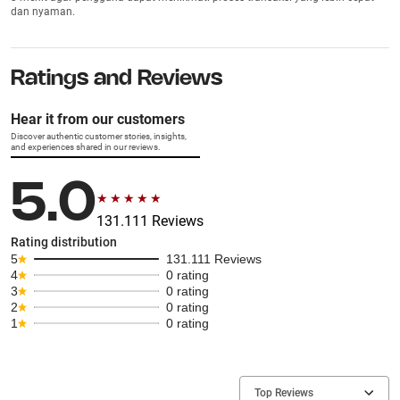
dan nyaman.
Ratings and Reviews
Hear it from our customers
Discover authentic customer stories, insights,
and experiences shared in our reviews.
5.0
131.111 Reviews
Rating distribution
5
131.111 Reviews
4
0 rating
3
0 rating
2
0 rating
1
0 rating
Top Reviews