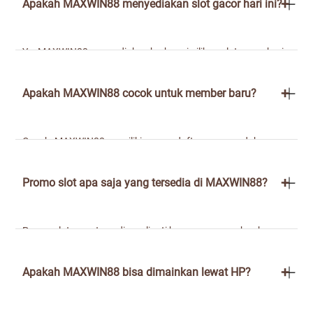
Apakah MAXWIN88 menyediakan slot gacor hari ini?
Ya, MAXWIN88 menyediakan berbagai pilihan slot gacor hari
ini yang bisa dipilih sesuai selera pemain dan gaya bermain
masing-masing.
Apakah MAXWIN88 cocok untuk member baru?
Cocok. MAXWIN88 memiliki proses daftar yang mudah,
pilihan game slot lengkap, serta promo slot untuk member
baru.
Promo slot apa saja yang tersedia di MAXWIN88?
Promo slot yang tersedia meliputi bonus new member, bonus
deposit, cashback, spin gratis, dan event slot jackpot tertentu.
Apakah MAXWIN88 bisa dimainkan lewat HP?