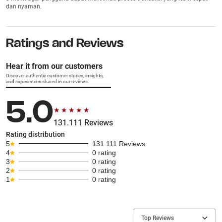
dan nyaman.
Ratings and Reviews
Hear it from our customers
Discover authentic customer stories, insights,
and experiences shared in our reviews.
5.0
131.111 Reviews
Rating distribution
5
131.111 Reviews
4
0 rating
3
0 rating
2
0 rating
1
0 rating
Top Reviews