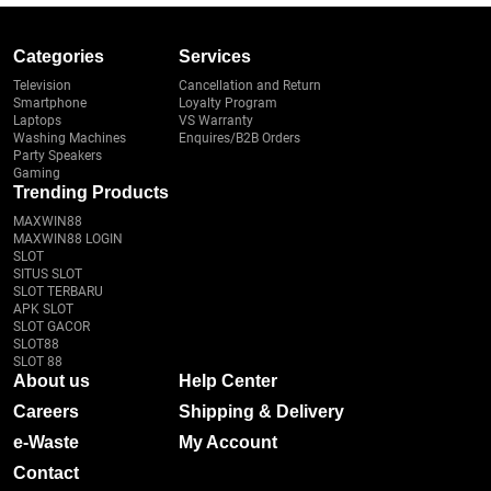
Categories
Services
Television
Cancellation and Return
Smartphone
Loyalty Program
Laptops
VS Warranty
Washing Machines
Enquires/B2B Orders
Party Speakers
Gaming
Trending Products
MAXWIN88
MAXWIN88 LOGIN
SLOT
SITUS SLOT
SLOT TERBARU
APK SLOT
SLOT GACOR
SLOT88
SLOT 88
About us
Help Center
Careers
Shipping & Delivery
e-Waste
My Account
Contact