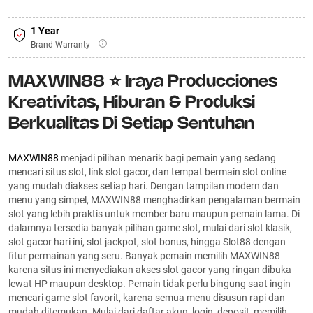
1 Year
Brand Warranty
MAXWIN88 ⭐ Iraya Producciones
Kreativitas, Hiburan & Produksi
Berkualitas Di Setiap Sentuhan
MAXWIN88
menjadi pilihan menarik bagi pemain yang sedang
mencari situs slot, link slot gacor, dan tempat bermain slot online
yang mudah diakses setiap hari. Dengan tampilan modern dan
menu yang simpel, MAXWIN88 menghadirkan pengalaman bermain
slot yang lebih praktis untuk member baru maupun pemain lama. Di
dalamnya tersedia banyak pilihan game slot, mulai dari slot klasik,
slot gacor hari ini, slot jackpot, slot bonus, hingga Slot88 dengan
fitur permainan yang seru. Banyak pemain memilih MAXWIN88
karena situs ini menyediakan akses slot gacor yang ringan dibuka
lewat HP maupun desktop. Pemain tidak perlu bingung saat ingin
mencari game slot favorit, karena semua menu disusun rapi dan
mudah ditemukan. Mulai dari daftar akun, login, deposit, memilih