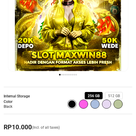
256 GB
512 GB
Internal Storage
Color
Black
RP
10.000
(Incl. of all taxes)