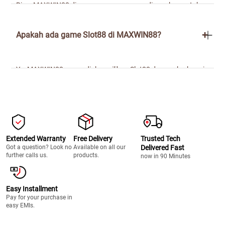
Bisa. MAXWIN88 dirancang agar nyaman digunakan untuk
bermain slot dan slot gacor melalui smartphone, tablet,
maupun desktop.
Apakah ada game Slot88 di MAXWIN88?
Ya, MAXWIN88 menyediakan pilihan Slot88 dengan berbagai
tema permainan slot yang menarik.
Extended Warranty
Free Delivery
Trusted Tech
Got a question? Look no
Available on all our
Delivered Fast
further calls us.
products.
now in 90 Minutes
Easy Installment
Pay for your purchase in
easy EMIs.