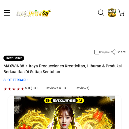
Supported by
MAXWIN88
Share
Compare
Best Seller
MAXWIN88 ⭐ Iraya Producciones Kreativitas, Hiburan & Produksi
Berkualitas Di Setiap Sentuhan
SLOT TERBARU
5.0
(131.111 Reviews & 131.111 Reviews)