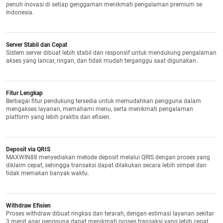
penuh inovasi di setiap genggaman menikmati pengalaman premium se
Indonesia.
Server Stabil dan Cepat
Sistem server dibuat lebih stabil dan responsif untuk mendukung pengalaman
akses yang lancar, ringan, dan tidak mudah terganggu saat digunakan.
Fitur Lengkap
Berbagai fitur pendukung tersedia untuk memudahkan pengguna dalam
mengakses layanan, memahami menu, serta menikmati pengalaman
platform yang lebih praktis dan efisien.
Deposit via QRIS
MAXWIN88 menyediakan metode deposit melalui QRIS dengan proses yang
diklaim cepat, sehingga transaksi dapat dilakukan secara lebih simpel dan
tidak memakan banyak waktu.
Withdraw Efisien
Proses withdraw dibuat ringkas dan terarah, dengan estimasi layanan sekitar
3 menit agar pengguna dapat menikmati proses transaksi yang lebih cepat