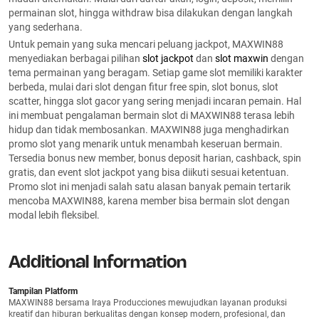
permainan slot, hingga withdraw bisa dilakukan dengan langkah
yang sederhana.
Untuk pemain yang suka mencari peluang jackpot, MAXWIN88
menyediakan berbagai pilihan
slot jackpot
dan
slot maxwin
dengan
tema permainan yang beragam. Setiap game slot memiliki karakter
berbeda, mulai dari slot dengan fitur free spin, slot bonus, slot
scatter, hingga slot gacor yang sering menjadi incaran pemain. Hal
ini membuat pengalaman bermain slot di MAXWIN88 terasa lebih
hidup dan tidak membosankan. MAXWIN88 juga menghadirkan
promo slot yang menarik untuk menambah keseruan bermain.
Tersedia bonus new member, bonus deposit harian, cashback, spin
gratis, dan event slot jackpot yang bisa diikuti sesuai ketentuan.
Promo slot ini menjadi salah satu alasan banyak pemain tertarik
mencoba MAXWIN88, karena member bisa bermain slot dengan
modal lebih fleksibel.
Additional Information
Tampilan Platform
MAXWIN88 bersama Iraya Producciones mewujudkan layanan produksi
kreatif dan hiburan berkualitas dengan konsep modern, profesional, dan