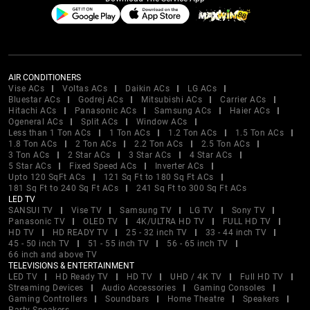
AIR CONDITIONERS
Vise ACs
Voltas ACs
Daikin ACs
LG ACs
Bluestar ACs
Godrej ACs
Mitsubishi ACs
Carrier ACs
Hitachi ACs
Panasonic ACs
Samsung ACs
Haier ACs
Ogeneral ACs
Split ACs
Window ACs
Less than 1 Ton ACs
1 Ton ACs
1.2 Ton ACs
1.5 Ton ACs
1.8 Ton ACs
2 Ton ACs
2.2 Ton ACs
2.5 Ton ACs
3 Ton ACs
2 Star ACs
3 Star ACs
4 Star ACs
5 Star ACs
Fixed Speed ACs
Inverter ACs
Upto 120 SqFt ACs
121 Sq Ft to 180 Sq Ft ACs
181 Sq Ft to 240 Sq Ft ACs
241 Sq Ft to 300 Sq Ft ACs
LED TV
SANSUI TV
Vise TV
Samsung TV
LG TV
Sony TV
Panasonic TV
OLED TV
4K/ULTRA HD TV
FULL HD TV
HD TV
HD READY TV
25 - 32 inch TV
33 - 44 inch TV
45 - 50 inch TV
51 - 55 inch TV
56 - 65 inch TV
66 inch and above TV
TELEVISIONS & ENTERTAINMENT
LED TV
HD Ready TV
HD TV
UHD / 4K TV
Full HD TV
Streaming Devices
Audio Accessories
Gaming Consoles
Gaming Controllers
Soundbars
Home Theatre
Speakers