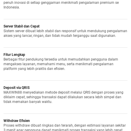
penuh inovasi di setiap genggaman menikmati pengalaman premium se
Indonesia.
Server Stabil dan Cepat
Sistem server dibuat lebih stabil dan responsif untuk mendukung pengalaman
akses yang lancar, ringan, dan tidak mudah terganggu saat digunakan.
Fitur Lengkap
Berbagai fitur pendukung tersedia untuk memudahkan pengguna dalam
mengakses layanan, memahami menu, serta menikmati pengalaman
platform yang lebih praktis dan efisien.
Deposit via QRIS
MAXWIN88 menyediakan metode deposit melalui QRIS dengan proses yang
diklaim cepat, sehingga transaksi dapat dilakukan secara lebih simpel dan
tidak memakan banyak waktu.
Withdraw Efisien
Proses withdraw dibuat ringkas dan terarah, dengan estimasi layanan sekitar
3 menit agar pengguna dapat menikmati proses transaksi yang lebih cepat