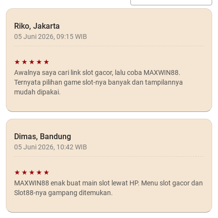
Riko, Jakarta
05 Juni 2026, 09:15 WIB
Awalnya saya cari link slot gacor, lalu coba MAXWIN88.
Ternyata pilihan game slot-nya banyak dan tampilannya
mudah dipakai.
Dimas, Bandung
05 Juni 2026, 10:42 WIB
MAXWIN88 enak buat main slot lewat HP. Menu slot gacor dan
Slot88-nya gampang ditemukan.