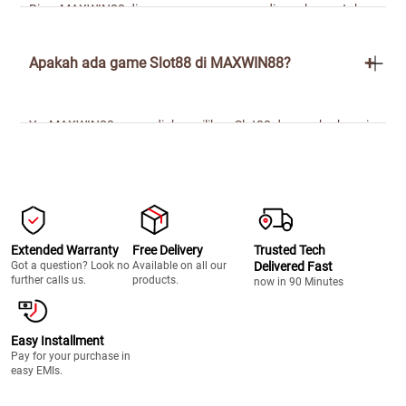
Bisa. MAXWIN88 dirancang agar nyaman digunakan untuk
bermain slot dan slot gacor melalui smartphone, tablet,
maupun desktop.
Apakah ada game Slot88 di MAXWIN88?
Ya, MAXWIN88 menyediakan pilihan Slot88 dengan berbagai
tema permainan slot yang menarik.
Extended Warranty
Free Delivery
Trusted Tech
Got a question? Look no
Available on all our
Delivered Fast
further calls us.
products.
now in 90 Minutes
Easy Installment
Pay for your purchase in
easy EMIs.