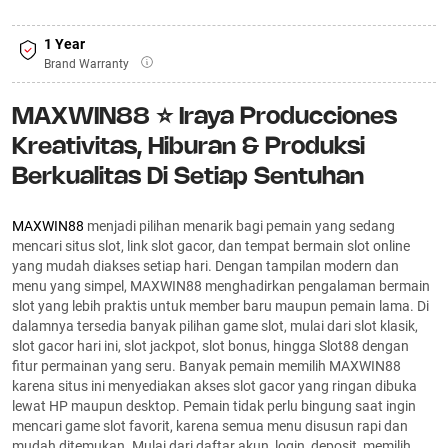
1 Year
Brand Warranty
MAXWIN88 ⭐ Iraya Producciones
Kreativitas, Hiburan & Produksi
Berkualitas Di Setiap Sentuhan
MAXWIN88
menjadi pilihan menarik bagi pemain yang sedang
mencari situs slot, link slot gacor, dan tempat bermain slot online
yang mudah diakses setiap hari. Dengan tampilan modern dan
menu yang simpel, MAXWIN88 menghadirkan pengalaman bermain
slot yang lebih praktis untuk member baru maupun pemain lama. Di
dalamnya tersedia banyak pilihan game slot, mulai dari slot klasik,
slot gacor hari ini, slot jackpot, slot bonus, hingga Slot88 dengan
fitur permainan yang seru. Banyak pemain memilih MAXWIN88
karena situs ini menyediakan akses slot gacor yang ringan dibuka
lewat HP maupun desktop. Pemain tidak perlu bingung saat ingin
mencari game slot favorit, karena semua menu disusun rapi dan
mudah ditemukan. Mulai dari daftar akun, login, deposit, memilih