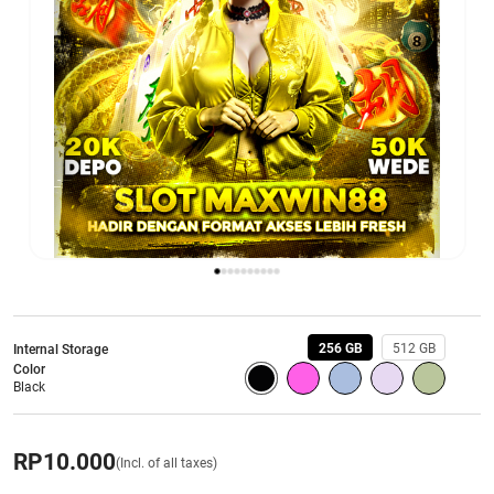
256 GB
512 GB
Internal Storage
Color
Black
RP
10.000
(Incl. of all taxes)