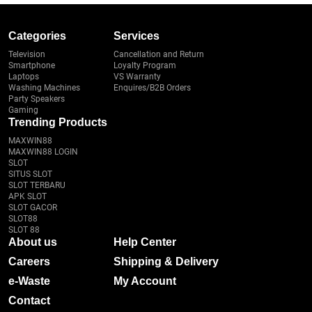
Categories
Services
Television
Cancellation and Return
Smartphone
Loyalty Program
Laptops
VS Warranty
Washing Machines
Enquires/B2B Orders
Party Speakers
Gaming
Trending Products
MAXWIN88
MAXWIN88 LOGIN
SLOT
SITUS SLOT
SLOT TERBARU
APK SLOT
SLOT GACOR
SLOT88
SLOT 88
About us
Help Center
Careers
Shipping & Delivery
e-Waste
My Account
Contact