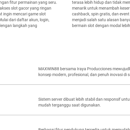
 dengan fitur permainan yang seru.
terasa lebih hidup dan tidak 
kses slot gacor yang ringan
menarik untuk menambah keseru
t ingin mencari game slot
cashback, spin gratis, dan event 
ai dari daftar akun, login,
menjadi salah satu alasan ban
 dengan langkah yang
bermain slot dengan modal lebih 
MAXWIN88 bersama Iraya Producciones mewujudkan
konsep modern, profesional, dan penuh inovasi d
Sistem server dibuat lebih stabil dan responsif u
mudah terganggu saat digunakan.
Berbagai fitur pendukung tersedia untuk memud