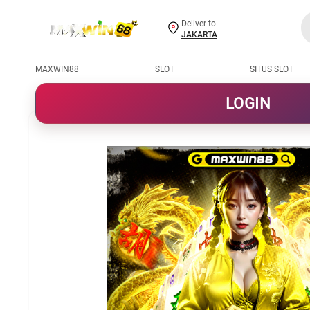
Supported by
MAXWIN88
Deliver to
JAKARTA
MAXWIN88
SLOT
SITUS SLOT
LOGIN