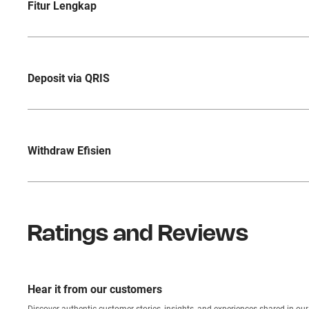
Fitur Lengkap
Deposit via QRIS
Withdraw Efisien
Ratings and Reviews
Hear it from our customers
Discover authentic custom