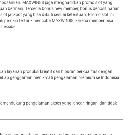
membosankan. MAXWIN88 juga menghadirkan promo slot yang
an bermain. Tersedia bonus new member, bonus deposit harian,
slot jackpot yang bisa diikuti sesuai ketentuan. Promo slot ini
yak pemain tertarik mencoba MAXWIN88, karena member bisa
fleksibel.
 layanan produksi kreatif dan hiburan berkualitas dengan
i setiap genggaman menikmati pengalaman premium se Indonesia.
ntuk mendukung pengalaman akses yang lancar, ringan, dan tidak
ahkan pengguna dalam mengakses layanan, memahami menu,