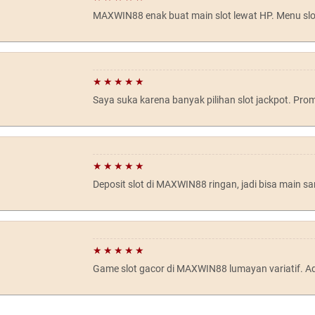
MAXWIN88 enak buat main slot lewat HP. Menu sl
Saya suka karena banyak pilihan slot jackpot. Pr
Deposit slot di MAXWIN88 ringan, jadi bisa main sa
Game slot gacor di MAXWIN88 lumayan variatif. Ada 