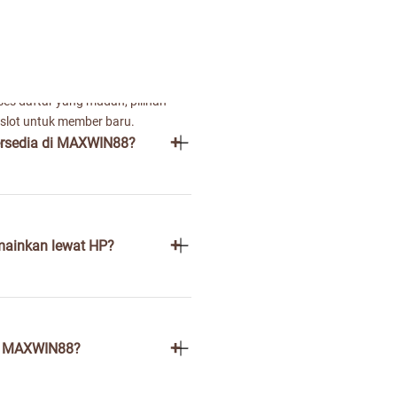
 slot untuk member baru.
tersedia di MAXWIN88?
uti bonus new member, bonus
an event slot jackpot tertentu.
ainkan lewat HP?
r nyaman digunakan untuk
alui smartphone, tablet, maupun
di MAXWIN88?