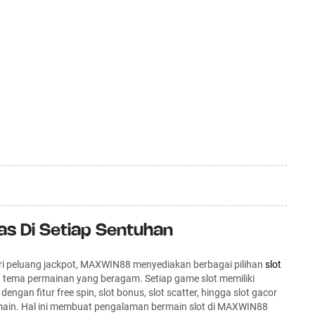
as Di Setiap Sentuhan
i peluang jackpot, MAXWIN88 menyediakan berbagai pilihan
slot
tema permainan yang beragam. Setiap game slot memiliki
dengan fitur free spin, slot bonus, slot scatter, hingga slot gacor
emain. Hal ini membuat pengalaman bermain slot di MAXWIN88