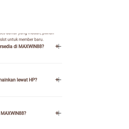
 slot untuk member baru.
tersedia di MAXWIN88?
uti bonus new member, bonus
an event slot jackpot tertentu.
ainkan lewat HP?
r nyaman digunakan untuk
alui smartphone, tablet, maupun
di MAXWIN88?