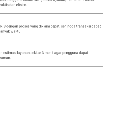
aktis dan efisien.
S dengan proses yang diklaim cepat, sehingga transaksi dapat
banyak waktu.
an estimasi layanan sekitar 3 menit agar pengguna dapat
nyaman.