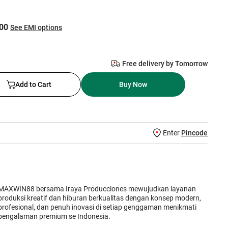
00
See EMI options
Free delivery by Tomorrow
Add to Cart
Buy Now
Enter
Pincode
MAXWIN88 bersama Iraya Producciones mewujudkan layanan
produksi kreatif dan hiburan berkualitas dengan konsep modern,
profesional, dan penuh inovasi di setiap genggaman menikmati
pengalaman premium se Indonesia.