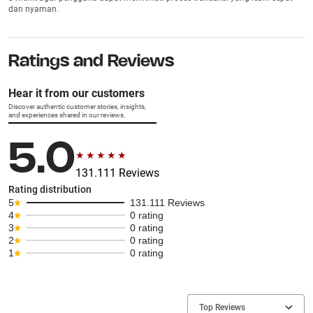
dan nyaman.
Ratings and Reviews
Hear it from our customers
Discover authentic customer stories, insights,
and experiences shared in our reviews.
5.0
131.111 Reviews
Rating distribution
5
131.111 Reviews
4
0 rating
3
0 rating
2
0 rating
1
0 rating
Top Reviews