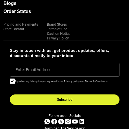
Blogs
Order Status
Pricing and Payments
Brand Stores
Store Locator
Terms of Use
Caution Notice
Privacy Policy
Stay in touch with us, get product updates, offers,
discounts directly to your inbox
Enter Email Address
By selecting this option you agree with our Privacy policy and Terms & Conditions
Subscribe
Follow us on Socials
Download The Service App