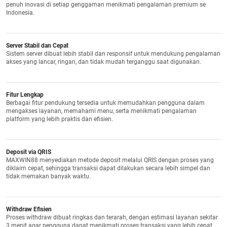
penuh inovasi di setiap genggaman menikmati pengalaman premium se
Indonesia.
Server Stabil dan Cepat
Sistem server dibuat lebih stabil dan responsif untuk mendukung pengalaman
akses yang lancar, ringan, dan tidak mudah terganggu saat digunakan.
Fitur Lengkap
Berbagai fitur pendukung tersedia untuk memudahkan pengguna dalam
mengakses layanan, memahami menu, serta menikmati pengalaman
platform yang lebih praktis dan efisien.
Deposit via QRIS
MAXWIN88 menyediakan metode deposit melalui QRIS dengan proses yang
diklaim cepat, sehingga transaksi dapat dilakukan secara lebih simpel dan
tidak memakan banyak waktu.
Withdraw Efisien
Proses withdraw dibuat ringkas dan terarah, dengan estimasi layanan sekitar
3 menit agar pengguna dapat menikmati proses transaksi yang lebih cepat