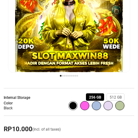
256 GB
512 GB
Internal Storage
Color
Black
RP
10.000
(Incl. of all taxes)