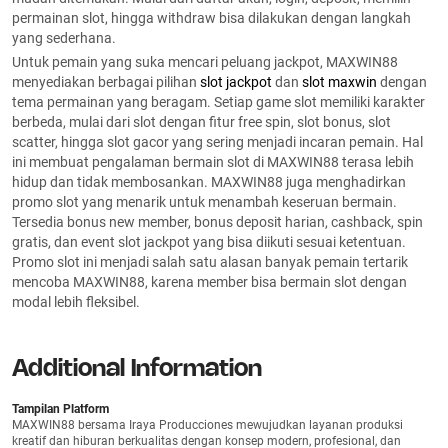
permainan slot, hingga withdraw bisa dilakukan dengan langkah
yang sederhana.
Untuk pemain yang suka mencari peluang jackpot, MAXWIN88
menyediakan berbagai pilihan
slot jackpot
dan
slot maxwin
dengan
tema permainan yang beragam. Setiap game slot memiliki karakter
berbeda, mulai dari slot dengan fitur free spin, slot bonus, slot
scatter, hingga slot gacor yang sering menjadi incaran pemain. Hal
ini membuat pengalaman bermain slot di MAXWIN88 terasa lebih
hidup dan tidak membosankan. MAXWIN88 juga menghadirkan
promo slot yang menarik untuk menambah keseruan bermain.
Tersedia bonus new member, bonus deposit harian, cashback, spin
gratis, dan event slot jackpot yang bisa diikuti sesuai ketentuan.
Promo slot ini menjadi salah satu alasan banyak pemain tertarik
mencoba MAXWIN88, karena member bisa bermain slot dengan
modal lebih fleksibel.
Additional Information
Tampilan Platform
MAXWIN88 bersama Iraya Producciones mewujudkan layanan produksi
kreatif dan hiburan berkualitas dengan konsep modern, profesional, dan