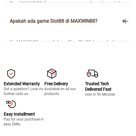
Bisa. MAXWIN88 dirancang agar nyaman digunakan untuk
bermain slot dan slot gacor melalui smartphone, tablet,
maupun desktop.
Apakah ada game Slot88 di MAXWIN88?
Ya, MAXWIN88 menyediakan pilihan Slot88 dengan berbagai
tema permainan slot yang menarik.
Extended Warranty
Free Delivery
Trusted Tech
Got a question? Look no
Available on all our
Delivered Fast
further calls us.
products.
now in 90 Minutes
Easy Installment
Pay for your purchase in
easy EMIs.