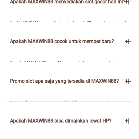
Apakah MAXWIN88 menyediakan slot gacor hari ini?
Ya, MAXWIN88 menyediakan berbagai pilihan slot gacor hari
ini yang bisa dipilih sesuai selera pemain dan gaya bermain
masing-masing.
Apakah MAXWIN88 cocok untuk member baru?
Cocok. MAXWIN88 memiliki proses daftar yang mudah,
pilihan game slot lengkap, serta promo slot untuk member
baru.
Promo slot apa saja yang tersedia di MAXWIN88?
Promo slot yang tersedia meliputi bonus new member, bonus
deposit, cashback, spin gratis, dan event slot jackpot tertentu.
Apakah MAXWIN88 bisa dimainkan lewat HP?